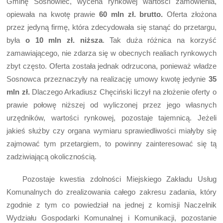
Gminę Sosnowiec, wycena rynkowej wartości zamówienia,
opiewała na kwotę prawie
60 mln zł. brutto.
Oferta złożona
przez jedyną firmę, która zdecydowała się stanąć do przetargu,
była
o 10 mln zł. niższa
. Tak duża różnica na korzyść
zamawiającego, nie zdarza się w obecnych realiach rynkowych
zbyt często. Oferta została jednak odrzucona, ponieważ władze
Sosnowca przeznaczyły na realizację umowy kwotę jedynie
35
mln zł.
Dlaczego Arkadiusz Chęciński liczył na złożenie oferty o
prawie połowę niższej od wyliczonej przez jego własnych
urzędników, wartości rynkowej, pozostaje tajemnicą. Jeżeli
jakieś służby czy organa wymiaru sprawiedliwości miałyby się
zajmować tym przetargiem, to powinny zainteresować się tą
zadziwiającą okolicznością.
Pozostaje kwestia zdolności Miejskiego Zakładu Usług
Komunalnych do zrealizowania całego zakresu zadania, który
zgodnie z tym co powiedział na jednej z komisji Naczelnik
Wydziału Gospodarki Komunalnej i Komunikacji, pozostanie