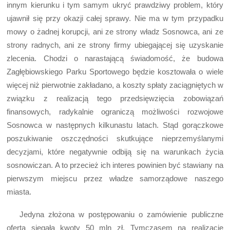
innym kierunku i tym samym ukryć prawdziwy problem, który
ujawnił się przy okazji całej sprawy. Nie ma w tym przypadku
mowy o żadnej korupcji, ani ze strony władz Sosnowca, ani ze
strony radnych, ani ze strony firmy ubiegającej się uzyskanie
zlecenia. Chodzi o narastającą świadomość, że budowa
Zagłębiowskiego Parku Sportowego będzie kosztowała o wiele
więcej niż pierwotnie zakładano, a koszty spłaty zaciągniętych w
związku z realizacją tego przedsięwzięcia zobowiązań
finansowych, radykalnie ograniczą możliwości rozwojowe
Sosnowca w następnych kilkunastu latach. Stąd gorączkowe
poszukiwanie oszczędności skutkujące nieprzemyślanymi
decyzjami, które negatywnie odbiją się na warunkach życia
sosnowiczan. A to przecież ich interes powinien być stawiany na
pierwszym miejscu przez władze samorządowe naszego
miasta.
Jedyna złożona w postępowaniu o zamówienie publiczne
oferta sięgała kwoty 50 mln zł. Tymczasem na realizację