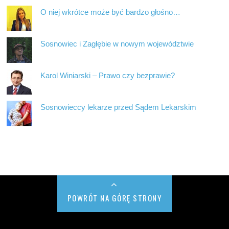
O niej wkrótce może być bardzo głośno…
Sosnowiec i Zagłębie w nowym województwie
Karol Winiarski – Prawo czy bezprawie?
Sosnowieccy lekarze przed Sądem Lekarskim
POWRÓT NA GÓRĘ STRONY