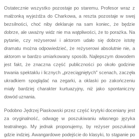
Ostatecznie wszystko pozostaje po staremu. Profesor wraz z
małżonką wyjeżdża do Charkowa, a reszta pozostaje w swej
bezsilności, choć niby deklaruje na sam koniec, że będzie
dobrze, ale uważny widz nie ma wątpliwości, że to porażka. Na
pytanie, czy reżyserowi i aktorom udało się dobrze istotę
dramatu można odpowiedzieć, że reżyserowi absolutnie nie, a
aktorom w bardzo umiarkowany sposób. Najlepszym dowodem
jest fakt, że znaczna część publiczności po około godzinie
trwania spektaklu i licznych „przeciągniętych” scenach, zaczęła
ukradkiem spoglądać na zegarki, a oklaski po zakończeniu
miały bardziej charakter kurtuazyjny, niż jako spontaniczny
dowód uznania.
Podobno Jędrzej Piaskowski przez część krytyki doceniany jest
za oryginalność, odwagę w poszukiwaniu własnego języka
teatralnego. My jednak proponujemy, by reżyser poszukiwał
gdzie indziej. Awangardowe podejście do klasyki, to stąpanie po