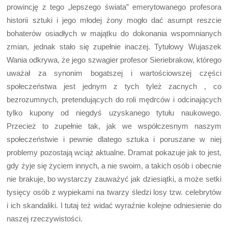
prowincję z tego „lepszego świata” emerytowanego profesora
historii sztuki i jego młodej żony mogło dać asumpt reszcie
bohaterów osiadłych w majątku do dokonania wspomnianych
zmian, jednak stało się zupełnie inaczej. Tytułowy Wujaszek
Wania odkrywa, że jego szwagier profesor Sieriebrakow, którego
uważał za synonim bogatszej i wartościowszej części
społeczeństwa jest jednym z tych tyleż zacnych , co
bezrozumnych, pretendujących do roli mędrców i odcinających
tylko kupony od niegdyś uzyskanego tytułu naukowego.
Przecież to zupełnie tak, jak we współczesnym naszym
społeczeństwie i pewnie dlatego sztuka i poruszane w niej
problemy pozostają wciąż aktualne. Dramat pokazuje jak to jest,
gdy żyje się życiem innych, a nie swoim, a takich osób i obecnie
nie brakuje, bo wystarczy zauważyć jak dziesiątki, a może setki
tysięcy osób z wypiekami na twarzy śledzi losy tzw. celebrytów
i ich skandaliki. I tutaj też widać wyraźnie kolejne odniesienie do
naszej rzeczywistości.