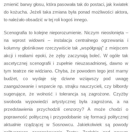
zmienić barwy głosu, która pasowała tak do postaci, jak kwiatek
do kożucha. Jeżeli taka zmiana była ponad możliwości aktora,
to należało obsadzić w tej roli kogoś innego.
Scenografia to kolejne nieporozumienie. Niczym nieosłonięta –
na wprost widowni – instalacja centralnego ogrzewania i
kolumny głośnikowe rzeczywiście tak „współgrają” z miejscem
akcji i realiami epoki, że zęby zaczynają boleć. W ogóle tak
ascetycznej scenografii i zupełnie nieuzasadnionej, dawno w
tym teatrze nie widziano. Chyba, że powodem tego jest marny
budżet, co wydaje się dziwne wziąwszy pod uwagę
zaangażowanie i wsparcie np. strajku nauczycieli, czy bilbordy
sugerujące, że wolność i tolerancja są zagrożone. Czyżby
swoboda wypowiedzi artystycznej była zagrożona, a na
przedstawienia przychodzili cenzorzy? A może chodzi o
poprawność polityczną i przypodobanie się formacji politycznej
aktualnie rządzącej w Sosnowcu. Jakiekolwiek są powody