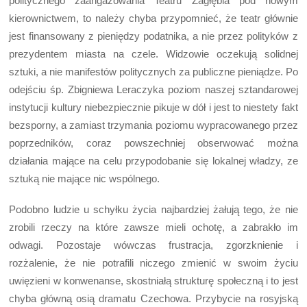
politycznego zaangażowania Teatru Zagłębia pod nowym
kierownictwem, to należy chyba przypomnieć, że teatr głównie
jest finansowany z pieniędzy podatnika, a nie przez polityków z
prezydentem miasta na czele. Widzowie oczekują solidnej
sztuki, a nie manifestów politycznych za publiczne pieniądze. Po
odejściu śp. Zbigniewa Leraczyka poziom naszej sztandarowej
instytucji kultury niebezpiecznie pikuje w dół i jest to niestety fakt
bezsporny, a zamiast trzymania poziomu wypracowanego przez
poprzedników, coraz powszechniej obserwować można
działania mające na celu przypodobanie się lokalnej władzy, ze
sztuką nie mające nic wspólnego.
Podobno ludzie u schyłku życia najbardziej żałują tego, że nie
zrobili rzeczy na które zawsze mieli ochotę, a zabrakło im
odwagi. Pozostaje wówczas frustracja, zgorzknienie i
rozżalenie, że nie potrafili niczego zmienić w swoim życiu
uwięzieni w konwenanse, skostniałą strukturę społeczną i to jest
chyba główną osią dramatu Czechowa. Przybycie na rosyjską