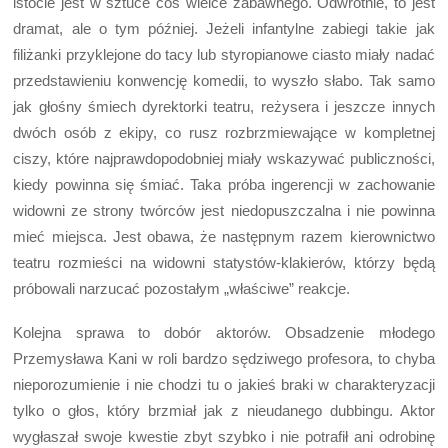
istocie jest w sztuce coś wielce zabawnego. Odwrotnie, to jest
dramat, ale o tym później. Jeżeli infantylne zabiegi takie jak
filiżanki przyklejone do tacy lub styropianowe ciasto miały nadać
przedstawieniu konwencję komedii, to wyszło słabo. Tak samo
jak głośny śmiech dyrektorki teatru, reżysera i jeszcze innych
dwóch osób z ekipy, co rusz rozbrzmiewające w kompletnej
ciszy, które najprawdopodobniej miały wskazywać publiczności,
kiedy powinna się śmiać. Taka próba ingerencji w zachowanie
widowni ze strony twórców jest niedopuszczalna i nie powinna
mieć miejsca. Jest obawa, że następnym razem kierownictwo
teatru rozmieści na widowni statystów-klakierów, którzy będą
próbowali narzucać pozostałym „właściwe” reakcje.
Kolejna sprawa to dobór aktorów. Obsadzenie młodego
Przemysława Kani w roli bardzo sędziwego profesora, to chyba
nieporozumienie i nie chodzi tu o jakieś braki w charakteryzacji
tylko o głos, który brzmiał jak z nieudanego dubbingu. Aktor
wygłaszał swoje kwestie zbyt szybko i nie potrafił ani odrobinę