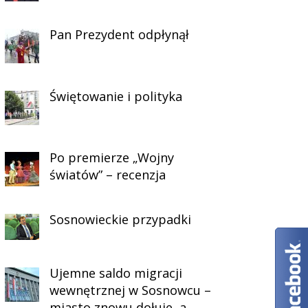
Pan Prezydent odpłynął
Świętowanie i polityka
Po premierze „Wojny
światów” – recenzja
Sosnowieckie przypadki
Ujemne saldo migracji
wewnętrznej w Sosnowcu –
miasto znowu dołuje, a