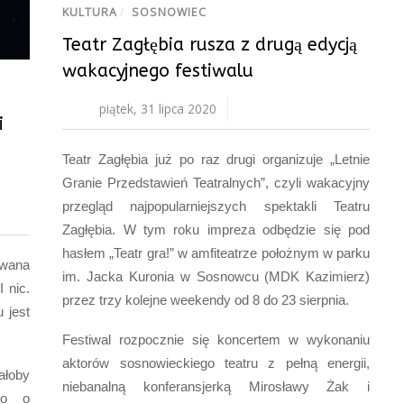
KULTURA
/
SOSNOWIEC
Teatr Zagłębia rusza z drugą edycją
wakacyjnego festiwalu
piątek, 31 lipca 2020
i
Teatr Zagłębia już po raz drugi organizuje „Letnie
Granie Przedstawień Teatralnych”, czyli wakacyjny
przegląd najpopularniejszych spektakli Teatru
Zagłębia. W tym roku impreza odbędzie się pod
hasłem „Teatr gra!” w amfiteatrze położnym w parku
wana
im. Jacka Kuronia w Sosnowcu (MDK Kazimierz)
 nic.
przez trzy kolejne weekendy od 8 do 23 sierpnia.
 jest
Festiwal rozpocznie się koncertem w wykonaniu
aktorów sosnowieckiego teatru z pełną energii,
ałoby
niebanalną konferansjerką Mirosławy Żak i
go o