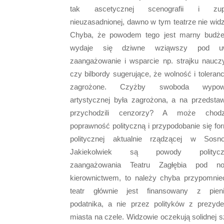
tak ascetycznej scenografii i zupe
nieuzasadnionej, dawno w tym teatrze nie widz
Chyba, że powodem tego jest marny budże
wydaje się dziwne wziąwszy pod u
zaangażowanie i wsparcie np. strajku nauczyc
czy bilbordy sugerujące, że wolność i toleranc
zagrożone. Czyżby swoboda wypowi
artystycznej była zagrożona, a na przedstaw
przychodzili cenzorzy? A może chod
poprawność polityczną i przypodobanie się for
politycznej aktualnie rządzącej w Sosn
Jakiekolwiek są powody politycz
zaangażowania Teatru Zagłębia pod n
kierownictwem, to należy chyba przypomnie
teatr głównie jest finansowany z pien
podatnika, a nie przez polityków z prezyd
miasta na czele. Widzowie oczekują solidnej sz