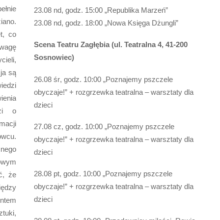
łnie
23.08 nd, godz. 15:00 „Republika M
arzeń”
iano.
23.08 nd
, godz. 18:
00 „Nowa Księga Dżungli”
t, co
Scena Teatru Zagłębia (ul. Teatralna 4, 41-200
wagę
Sosnowiec)
ieli,
ja są
26.08 śr
, godz. 10:00 „Poznajemy pszczele
edzi
obyczaje!” + rozgrzewka teatralna – warsztaty dla
ienia
dzieci
zi o
macji
27.08 cz, godz. 10:00 „Poznajemy pszczele
owcu.
obyczaje!” + rozgrzewka teatralna – warsztaty dla
nego
dzieci
owym
28.08 pt, godz. 10:00 „Poznajemy pszczele
ć, że
obyczaje!” + rozgrzewka teatralna – warsztaty dla
iędzy
dzieci
entem
tuki,