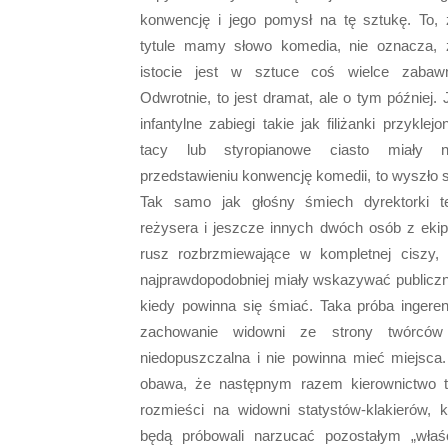
konwencję i jego pomysł na tę sztukę. To,
tytule mamy słowo komedia, nie oznacza,
istocie jest w sztuce coś wielce zabaw
Odwrotnie, to jest dramat, ale o tym później. 
infantylne zabiegi takie jak filiżanki przyklej
tacy lub styropianowe ciasto miały n
przedstawieniu konwencję komedii, to wyszło s
Tak samo jak głośny śmiech dyrektorki te
reżysera i jeszcze innych dwóch osób z ekip
rusz rozbrzmiewające w kompletnej ciszy, 
najprawdopodobniej miały wskazywać publiczn
kiedy powinna się śmiać. Taka próba ingeren
zachowanie widowni ze strony twórców 
niedopuszczalna i nie powinna mieć miejsca.
obawa, że następnym razem kierownictwo t
rozmieści na widowni statystów-klakierów, k
będą próbowali narzucać pozostałym „właś