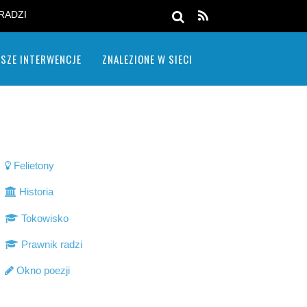
RADZI
SZE INTERWENCJE
ZNALEZIONE W SIECI
Felietony
Historia
Tokowisko
Prawnik radzi
Okno poezji