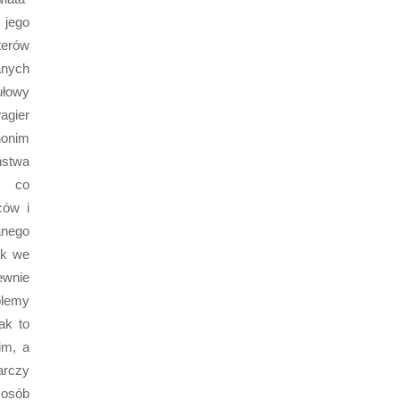
 jego
terów
anych
ułowy
gier
nonim
ństwa
, co
ców i
anego
ak we
ewnie
blemy
ak to
im, a
arczy
 osób