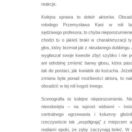
reakcje.
Kolejna sprawa to dobór aktorów. Obsad
młodego Przemysława Kani w roli ba
sędziwego profesora, to chyba nieporozumienie 
chodzi tu o jakieś braki w charakteryzacji ty
głos, który brzmiał jak z nieudanego dubbingu.
wygłaszał swoje kwestie zbyt szybko i nie pot
ani odrobinę zmienić barwy głosu, która pas
tak do postaci, jak kwiatek do kożucha. Jeżeli
zmiana była ponad możliwości aktora, to nal
obsadzić w tej roli kogoś innego.
Scenografia to kolejne nieporozumienie. N
nieosłonięta – na wprost widowni – insta
centralnego ogrzewania i kolumny głośn
rzeczywiście tak „współgrają” z miejscem ak
realiami epoki, że zęby zaczynają boleć. W 