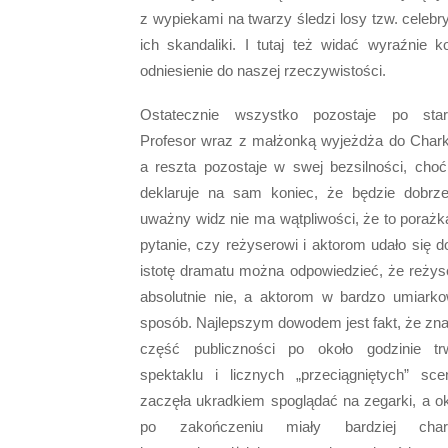
z wypiekami na twarzy śledzi losy tzw. celebry
ich skandaliki. I tutaj też widać wyraźnie ko
odniesienie do naszej rzeczywistości.
Ostatecznie wszystko pozostaje po sta
Profesor wraz z małżonką wyjeżdża do Char
a reszta pozostaje w swej bezsilności, choć
deklaruje na sam koniec, że będzie dobrze
uważny widz nie ma wątpliwości, że to porażk
pytanie, czy reżyserowi i aktorom udało się d
istotę dramatu można odpowiedzieć, że reżys
absolutnie nie, a aktorom w bardzo umiark
sposób. Najlepszym dowodem jest fakt, że zn
część publiczności po około godzinie tr
spektaklu i licznych „przeciągniętych” sce
zaczęła ukradkiem spoglądać na zegarki, a ok
po zakończeniu miały bardziej chara