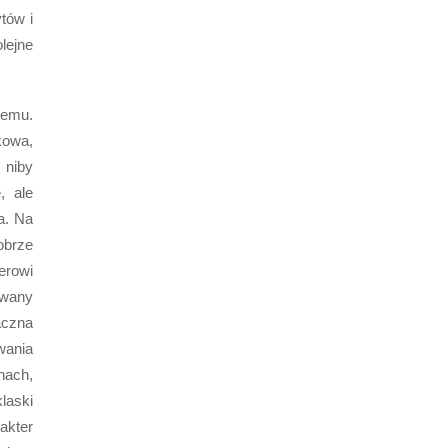
tów i
lejne
remu.
kowa,
 niby
, ale
a. Na
obrze
erowi
owany
aczna
wania
nach,
laski
kter