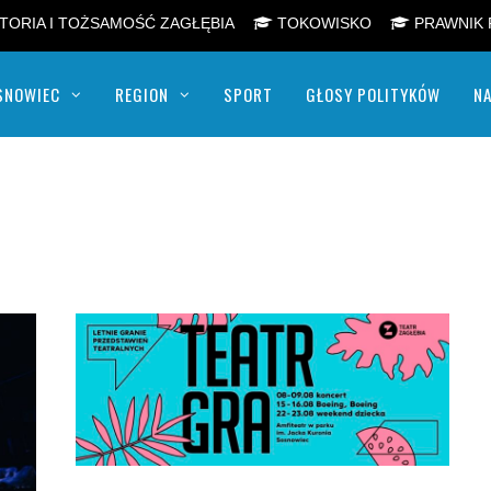
TORIA I TOŻSAMOŚĆ ZAGŁĘBIA
TOKOWISKO
PRAWNIK 
SNOWIEC
REGION
SPORT
GŁOSY POLITYKÓW
NA