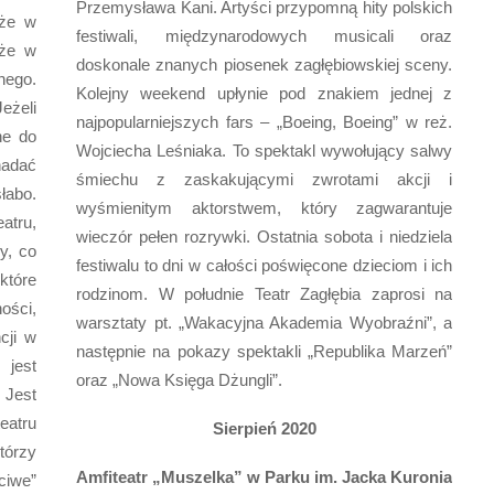
Przemysława Kani. Artyści przypomną hity polskich
 że w
festiwali, międzynarodowych musicali oraz
 że w
doskonale znanych piosenek zagłębiowskiej sceny.
nego.
Kolejny weekend upłynie pod znakiem jednej z
Jeżeli
najpopularniejszych fars – „Boeing, Boeing” w reż.
one do
Wojciecha Leśniaka. To spektakl wywołujący salwy
adać
śmiechu z zaskakującymi zwrotami akcji i
łabo.
wyśmienitym aktorstwem, który zagwarantuje
atru,
wieczór pełen rozrywki. Ostatnia sobota i niedziela
y, co
festiwalu to dni w całości poświęcone dzieciom i ich
które
rodzinom. W południe Teatr Zagłębia zaprosi na
ości,
warsztaty pt. „Wakacyjna Akademia Wyobraźni”, a
cji w
następnie na pokazy spektakli „Republika Marzeń”
jest
oraz „Nowa Księga Dżungli”.
 Jest
eatru
Sierpień 2020
tórzy
Amfiteatr „Muszelka” w Parku im. Jacka
Kuronia
ciwe”