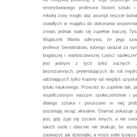
emerytowanego profesora historii sztuki i
młodej żony mogło dać asumpt reszcie boha
osiadłych w majątku do dokonania wspomni
zmian, jednak stało się zupełnie inaczej. Tyt
Wujaszek Wania odkrywa, że jego szwa
profesor Sieriebrakow, którego uważał za sy
bogatszej i wartościowszej części społecze
jest jednym z tych tyleż zacnych 
bezrozumnych, pretendujących do roli mędr
odcinających tylko kupony od niegdyś uzysk
tytułu naukowego. Przecież to zupełnie tak, j
współczesnym naszym społeczeństwie i p
dlatego sztuka i poruszane w niej pro
pozostają wciąż aktualne. Dramat pokazuje j
jest, gdy żyje się życiem innych, a nie swo
takich osób i obecnie nie brakuje, bo wyst
zauważyć jak dziesiątki, a może setki tysięcy