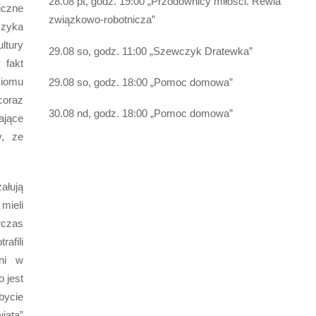
28.08 pt, godz. 19:
00 „Przodownicy miłości. Rewia
iczne
związkowo-robotnicza”
czyka
ltury
29.08 so, godz. 11:00 „Szewczyk Dratewka”
 fakt
iomu
29.08 so, godz. 18:00 „Pomoc domowa”
oraz
30.08 nd, godz. 18:00 „Pomoc domowa”
ające
y, ze
ałują
mieli
wczas
rafili
ni w
o jest
bycie
iata”