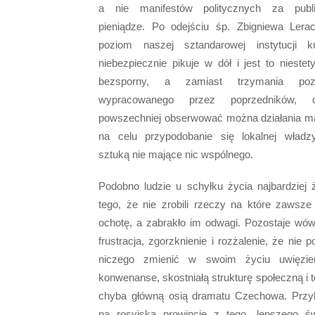
a nie manifestów politycznych za publ
pieniądze. Po odejściu śp. Zbigniewa Lera
poziom naszej sztandarowej instytucji ku
niebezpiecznie pikuje w dół i jest to niestety
bezsporny, a zamiast trzymania poz
wypracowanego przez poprzedników, c
powszechniej obserwować można działania m
na celu przypodobanie się lokalnej władz
sztuką nie mające nic wspólnego.
Podobno ludzie u schyłku życia najbardziej ż
tego, że nie zrobili rzeczy na które zawsze 
ochotę, a zabrakło im odwagi. Pozostaje wó
frustracja, zgorzknienie i rozżalenie, że nie pot
niczego zmienić w swoim życiu uwięzie
konwenanse, skostniałą strukturę społeczną i t
chyba główną osią dramatu Czechowa. Przy
na rosyjską prowincję z tego „lepszego św