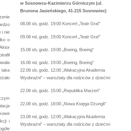
w Sosnowcu-Kazimierzu Górniczym (ul.
Brunona Jasieńskiego, 41-215 Sosnowiec)
zenie
08.08 sb, godz. 19:00 Koncert „Teatr Gra!”
rdzo
i nie
09.08 nd, godz. 19:00 Koncert „Teatr Gra!”
lko o
 Aktor
15.08 sb, godz. 19:00 „Boeing, Boeing”
rafił
owała
16.08 nd, godz. 19:00 „Boeing, Boeing”
 taka
22.08 sb, godz. 12:
00 „Wakacyjna Akademia
eżało
Wyobraźni” – warsztaty dla rodziców z dziećmi
22.08 sb, godz. 15:00 „Republika M
arzeń”
iczym
22.08 sb, godz. 18:
00 „Nowa Księga Dżungli
”
lacja
ikowe
23.08 nd, godz. 12:
00 „Wakacyjna Akademia
cji i
Wyobraźni” – warsztaty dla rodziców z dziećmi
ogóle