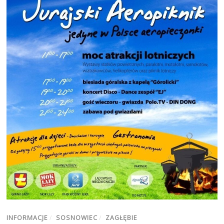
INFORMACJE
/
SOSNOWIEC
/
ZAGŁĘBIE