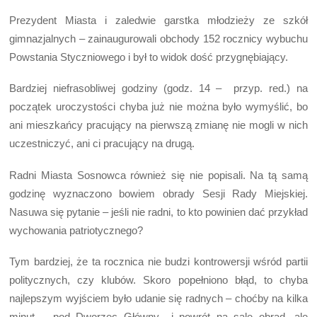
Prezydent Miasta i zaledwie garstka młodzieży ze szkół
gimnazjalnych – zainaugurowali obchody 152 rocznicy wybuchu
Powstania Styczniowego i był to widok dość przygnębiający.
Bardziej niefrasobliwej godziny (godz. 14 – przyp. red.) na
początek uroczystości chyba już nie można było wymyślić, bo
ani mieszkańcy pracujący na pierwszą zmianę nie mogli w nich
uczestniczyć, ani ci pracujący na drugą.
Radni Miasta Sosnowca również się nie popisali. Na tą samą
godzinę wyznaczono bowiem obrady Sesji Rady Miejskiej.
Nasuwa się pytanie – jeśli nie radni, to kto powinien dać przykład
wychowania patriotycznego?
Tym bardziej, że ta rocznica nie budzi kontrowersji wśród partii
politycznych, czy klubów. Skoro popełniono błąd, to chyba
najlepszym wyjściem było udanie się radnych – choćby na kilka
minut – pod Dworzec Główny i powrót na salę obrad, ale