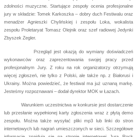
zdolności muzyczne. Startujące zespoły ocenia profesjonalne
jury w składzie: Tomek Karkoszka – dobry duch Festiwalu oraz
menadżer Agnieszki Chylińskiej i zespołu Loka, wokalista
zespołu Proletaryat Tomasz Olejnik oraz szef radiowej Jedynki
Zbyszek Zegler.
Przegląd jest okazją do wymiany doświadczeń
wykonawców oraz zaprezentowania swojej pracy przed
profesjonalnym Jury. Z roku na rok organizatorzy otrzymują
więcej zgłoszeń, nie tylko z Polski, ale także np. z Białorusi i
Ukrainy. Można powiedzieć, że festiwal ma już uznaną markę.
Jesteśmy rozpoznawani – dodał dyrektor MOK w Łazach.
Warunkiem uczestnictwa w konkursie jest dostarczenie
lub przesłanie wypełnionej karty zgłoszenia wraz z płytą demo
zespołu. Można także wysyłać pliki mp3 lub linki do stron
internetowych lub nagrań umieszczonych w sieci. Szczegółowe
informacje znajdują się na stronie internetowej Jura Rock