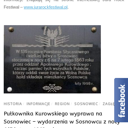
Festiwal –
www.jurarockfestiwal.pl
.
HISTORIA
/
INFORMACJE
/
REGION
/
SOSNOWIEC
/
ZAGŁĘBIE
Pułkownika Kurowskiego wyprawa na
Sosnowiec – wydarzenia w Sosnowcu z nocy