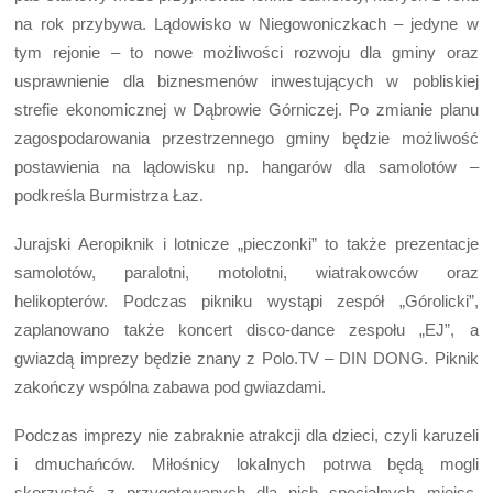
na rok przybywa. Lądowisko w Niegowoniczkach – jedyne w
tym rejonie – to nowe możliwości rozwoju dla gminy oraz
usprawnienie dla biznesmenów inwestujących w pobliskiej
strefie ekonomicznej w Dąbrowie Górniczej. Po zmianie planu
zagospodarowania przestrzennego gminy będzie możliwość
postawienia na lądowisku np. hangarów dla samolotów –
podkreśla Burmistrza Łaz.
Jurajski Aeropiknik i lotnicze „pieczonki” to także prezentacje
samolotów, paralotni, motolotni, wiatrakowców oraz
helikopterów. Podczas pikniku wystąpi zespół „Górolicki”,
zaplanowano także koncert disco-dance zespołu „EJ”, a
gwiazdą imprezy będzie znany z Polo.TV – DIN DONG. Piknik
zakończy wspólna zabawa pod gwiazdami.
Podczas imprezy nie zabraknie atrakcji dla dzieci, czyli karuzeli
i dmuchańców. Miłośnicy lokalnych potrwa będą mogli
skorzystać z przygotowanych dla nich specjalnych miejsc,