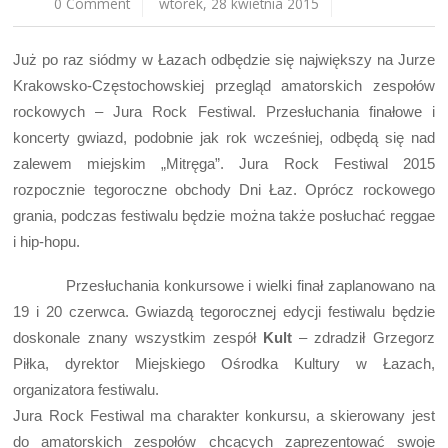
0 Comment
wtorek, 28 kwietnia 2015
Już po raz siódmy w Łazach odbędzie się największy na Jurze
Krakowsko-Częstochowskiej przegląd amatorskich zespołów
rockowych – Jura Rock Festiwal. Przesłuchania finałowe i
koncerty gwiazd, podobnie jak rok wcześniej, odbędą się nad
zalewem miejskim „Mitręga”. Jura Rock Festiwal 2015
rozpocznie tegoroczne obchody Dni Łaz. Oprócz rockowego
grania, podczas festiwalu będzie można także posłuchać reggae
i hip-hopu.
Przesłuchania konkursowe i wielki finał zaplanowano na
19 i 20 czerwca. Gwiazdą tegorocznej edycji festiwalu będzie
doskonale znany wszystkim zespół
Kult
– zdradził Grzegorz
Piłka, dyrektor Miejskiego Ośrodka Kultury w Łazach,
organizatora festiwalu.
Jura Rock Festiwal ma charakter konkursu, a skierowany jest
do amatorskich zespołów chcących zaprezentować swoje