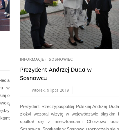
INFORMACJE
/
SOSNOWIEC
Prezydent Andrzej Duda w
Sosnowcu
ecia
oru w
wtorek, 9 lipca 2019
iaj o
swoją
Prezydent Rzeczypospolitej Polskiej Andrzej Duda
iędzy
złożył wczoraj wizytę w województwie śląskim i
ktant
spotkał się z mieszkańcami Chorzowa oraz
Sosnowca. Spotkanie w Sosnowcu rozpoczęło się o