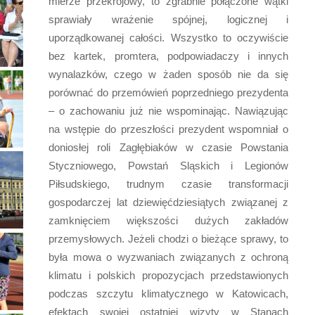
mierze przekrojowy, to zgrabnie połączone wątki
sprawiały wrażenie spójnej, logicznej i
uporządkowanej całości. Wszystko to oczywiście
bez kartek, promtera, podpowiadaczy i innych
wynalazków, czego w żaden sposób nie da się
porównać do przemówień poprzedniego prezydenta
– o zachowaniu już nie wspominając. Nawiązując
na wstępie do przeszłości prezydent wspomniał o
doniosłej roli Zagłębiaków w czasie Powstania
Styczniowego, Powstań Sląskich i Legionów
Piłsudskiego, trudnym czasie transformacji
gospodarczej lat dziewięćdziesiątych związanej z
zamknięciem większości dużych zakładów
przemysłowych. Jeżeli chodzi o bieżące sprawy, to
była mowa o wyzwaniach związanych z ochroną
klimatu i polskich propozycjach przedstawionych
podczas szczytu klimatycznego w Katowicach,
efektach swojej ostatniej wizyty w Stanach