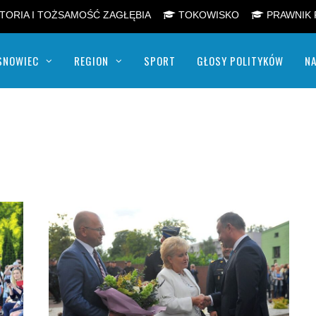
TORIA I TOŻSAMOŚĆ ZAGŁĘBIA
TOKOWISKO
PRAWNIK 
SNOWIEC
REGION
SPORT
GŁOSY POLITYKÓW
NA