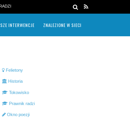
RADZI
SZE INTERWENCJE
ZNALEZIONE W SIECI
Felietony
Historia
Tokowisko
Prawnik radzi
Okno poezji