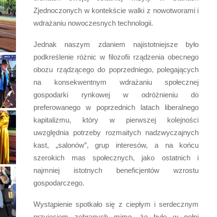
Zjednoczonych w kontekście walki z nowotworami i
wdrażaniu nowoczesnych technologii.
Jednak naszym zdaniem najistotniejsze było
podkreślenie różnic w filozofii rządzenia obecnego
obozu rządzącego do poprzedniego, polegających
na konsekwentnym wdrażaniu społecznej
gospodarki rynkowej w odróżnieniu do
preferowanego w poprzednich latach liberalnego
kapitalizmu, który w pierwszej kolejności
uwzględnia potrzeby rozmaitych nadzwyczajnych
kast, „salonów”, grup interesów, a na końcu
szerokich mas społecznych, jako ostatnich i
najmniej istotnych beneficjentów wzrostu
gospodarczego.
Wystąpienie spotkało się z ciepłym i serdecznym
przyjęciem zebranych mimo, że było w pełni