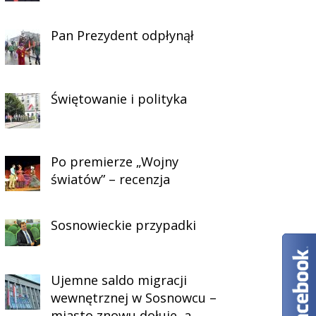
Pan Prezydent odpłynął
Świętowanie i polityka
Po premierze „Wojny
światów” – recenzja
Sosnowieckie przypadki
Ujemne saldo migracji
wewnętrznej w Sosnowcu –
miasto znowu dołuje, a