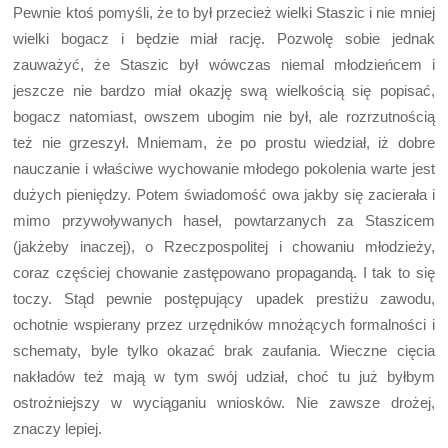
Pewnie ktoś pomyśli, że to był przecież wielki Staszic i nie mniej
wielki bogacz i będzie miał rację. Pozwolę sobie jednak
zauważyć, że Staszic był wówczas niemal młodzieńcem i
jeszcze nie bardzo miał okazję swą wielkością się popisać,
bogacz natomiast, owszem ubogim nie był, ale rozrzutnością
też nie grzeszył. Mniemam, że po prostu wiedział, iż dobre
nauczanie i właściwe wychowanie młodego pokolenia warte jest
dużych pieniędzy. Potem świadomość owa jakby się zacierała i
mimo przywoływanych haseł, powtarzanych za Staszicem
(jakżeby inaczej), o Rzeczpospolitej i chowaniu młodzieży,
coraz częściej chowanie zastępowano propagandą. I tak to się
toczy. Stąd pewnie postępujący upadek prestiżu zawodu,
ochotnie wspierany przez urzędników mnożących formalności i
schematy, byle tylko okazać brak zaufania. Wieczne cięcia
nakładów też mają w tym swój udział, choć tu już byłbym
ostrożniejszy w wyciąganiu wniosków. Nie zawsze drożej,
znaczy lepiej.