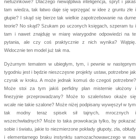
nietuzinkowe? Dlaczego niewątpliwa inteligencja, spryt i jakaś
tam wiedza, tak łatwo daje się wprzęgać w idee z gruntu złe i
głupie? I skąd się bierze tak wielkie zapotrzebowanie na durne
teorie? No skąd? Szukam po uczonych księgach, szperam tu i
tam i nawet znajduję w miarę wiarygodne odpowiedzi na te
pytania, ale czy coś praktycznie z nich wynika? Wątpię.
Widocznie ten model już tak ma.
Dyżurnym tematem w ubiegłym, tym, i pewnie w następnym
tygodniu jest i będzie nieszczęsne projekty ustaw, potrzebne jak
czyrak w kroku. A może jednak komuś do czegoś potrzebne?
Może stoi za tym jakiś perfidny plan misternie ułożony i
finezyjnie przeprowadzany? Może to szaleństwo okaże się
wcale nie takie szalone? Może niżej podpisany wywęszył w tym
tak modny teraz spisek sił tajnych, mrocznych i
wszechwładnych? Może to taka prowokacja tylko, by pokazać
sobie i światu, jakie to niezmierzone pokłady głupoty, zła, obłudy
i elementarnego braku instynktu samozachowawczego w nas