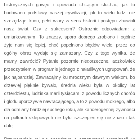
historycznych gawęd i opowiada chcącym słuchać, jak to
budowano podstawy naszej cywilizacji, jak to wielu ludzi nie
szczędząc trudu, pełni wiary w sens historii i postępu zbawiali
nasz świat. Czy z sukcesem? Ostrożnie odpowiadam: z
umiarkowanym. To znaczy, sporo dobrego zrobiono i ogólnie
żyje nam się lepiej, choć popełniono błędów wiele, przez co
ogólny obraz wydaje się zamazany. Czy z tego wynika, że
mamy zawrócić? Pytanie pozornie niedorzeczne, aczkolwiek
przeczytałem w programie jednego z hałaśliwych ugrupowań, że
jak najbardziej. Zawracajmy ku mrocznym dawnym wiekom, bo
drzewiej pięknie bywało, średnia wieku była w okolicy lat
czterdziestu, ludziska marli tysiącami z powodu licznych chorób
i głodu uporczywie nawracającego, a to z powodu mokrego, albo
dla odmiany bardziej suchego roku, ale kancerogennej żywności
na półkach sklepowych nie było, szczepień się nie znało i tak
dalej.