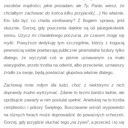
zasobów mądrości, jakie posiadam, ale Ty, Panie, wiesz, że
chciałbym zachować do końca kilku przyjaciół.(…)
No właśnie.
Kto lubi być co chwila strofowany? Z Bogiem sprawa, jeśli
słusznie. Gorzej, gdy pouczenia dalekie są od jakiegokolwiek
sensu.
Użycz mi chwalebnego poczucia, że czasem mogę się
mylić.
Powyższe dedykuję tym szczególnie, którzy z kogucią
pewnością siebie powtarzają publicznie piramidalne bzdury tylko
dlatego, że wyczytali coś w piśmie uznawanym za mało
wiarygodne, przeto trzeba na odwrót, albo przeciwnie, uznawszy
źródło za swoje, będą powtarzać głupstwa właśnie dlatego.
Zachowaj mnie miłym dla ludzi, choć z niektórymi z nich
doprawdy trudno wytrzymać.
Zdanie to brzmi bardzo ładnie, ale
spróbujcie zawarty w nim postulat spełnić. Anielskiej na to trzeba
cierpliwości i pokory Świętego. Buszowanie wśród wypowiedzi
na różnych forach może doprowadzić do poważnych schorzeń.
Gorzej, gdy przyjdzie słuchać tego „na żywo”, a przecież i to się