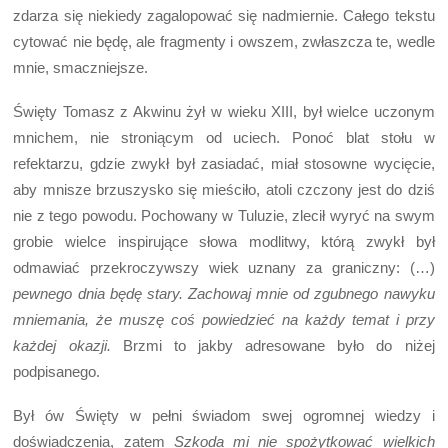
zdarza się niekiedy zagalopować się nadmiernie. Całego tekstu
cytować nie będę, ale fragmenty i owszem, zwłaszcza te, wedle
mnie, smaczniejsze.
Święty Tomasz z Akwinu żył w wieku XIII, był wielce uczonym
mnichem, nie stroniącym od uciech. Ponoć blat stołu w
refektarzu, gdzie zwykł był zasiadać, miał stosowne wycięcie,
aby mnisze brzuszysko się mieściło, atoli czczony jest do dziś
nie z tego powodu. Pochowany w Tuluzie, zlecił wyryć na swym
grobie wielce inspirujące słowa modlitwy, którą zwykł był
odmawiać przekroczywszy wiek uznany za graniczny: (…)
pewnego dnia będę stary. Zachowaj mnie od zgubnego nawyku
mniemania, że muszę coś powiedzieć na każdy temat i przy
każdej okazji.
Brzmi to jakby adresowane było do niżej
podpisanego.
Był ów Święty w pełni świadom swej ogromnej wiedzy i
doświadczenia, zatem
Szkoda mi nie spożytkować wielkich