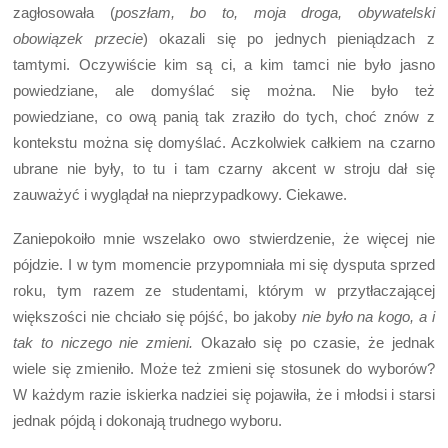
zagłosowała (
poszłam, bo to, moja droga, obywatelski
obowiązek przecie
) okazali się po jednych pieniądzach z
tamtymi. Oczywiście kim są ci, a kim tamci nie było jasno
powiedziane, ale domyślać się można. Nie było też
powiedziane, co ową panią tak zraziło do tych, choć znów z
kontekstu można się domyślać. Aczkolwiek całkiem na czarno
ubrane nie były, to tu i tam czarny akcent w stroju dał się
zauważyć i wyglądał na nieprzypadkowy. Ciekawe.
Zaniepokoiło mnie wszelako owo stwierdzenie, że więcej nie
pójdzie. I w tym momencie przypomniała mi się dysputa sprzed
roku, tym razem ze studentami, którym w przytłaczającej
większości nie chciało się pójść, bo jakoby
nie było na kogo, a i
tak to niczego nie zmieni.
Okazało się po czasie, że jednak
wiele się zmieniło. Może też zmieni się stosunek do wyborów?
W każdym razie iskierka nadziei się pojawiła, że i młodsi i starsi
jednak pójdą i dokonają trudnego wyboru.