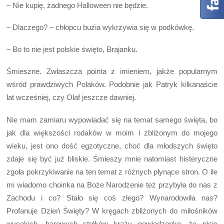
– Nie kupię, żadnego Halloween nie będzie.
– Dlaczego? – chłopcu buzia wykrzywia się w podkówkę.
– Bo to nie jest polskie święto, Brajanku.
Śmieszne. Zwłaszcza pointa z imieniem, jakże popularnym
wśród prawdziwych Polaków. Podobnie jak Patryk kilkanaście
lat wcześniej, czy Olaf jeszcze dawniej.
Nie mam zamiaru wypowiadać się na temat samego święta, bo
jak dla większości rodaków w moim i zbliżonym do mojego
wieku, jest ono dość egzotyczne, choć dla młodszych święto
zdaje się być już bliskie. Śmieszy mnie natomiast histeryczne
zgoła pokrzykiwanie na ten temat z różnych płynące stron. O ile
mi wiadomo choinka na Boże Narodzenie też przybyła do nas z
Zachodu i co? Stało się coś złego? Wynarodowiła nas?
Profanuje Dzień Święty? W kręgach zbliżonych do miłośników
wysokich, barowych stołków krąży powiedzonko, że picie