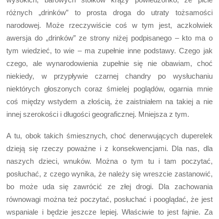
różnych „drinków” to prosta droga do utraty tożsamości
narodowej. Może rzeczywiście coś w tym jest, aczkolwiek
awersja do „drinków” ze strony niżej podpisanego – kto ma o
tym wiedzieć, to wie – ma zupełnie inne podstawy. Czego jak
czego, ale wynarodowienia zupełnie się nie obawiam, choć
niekiedy, w przypływie czarnej chandry po wysłuchaniu
niektórych głoszonych coraz śmielej poglądów, ogarnia mnie
coś między wstydem a złością, że zaistniałem na takiej a nie
innej szerokości i długości geograficznej. Mniejsza z tym.
A tu, obok takich śmiesznych, choć denerwujących duperelek
dzieją się rzeczy poważne i z konsekwencjami. Dla nas, dla
naszych dzieci, wnuków. Można o tym tu i tam poczytać,
posłuchać, z czego wynika, że należy się wreszcie zastanowić,
bo może uda się zawrócić ze złej drogi. Dla zachowania
równowagi można też poczytać, posłuchać i pooglądać, że jest
wspaniale i będzie jeszcze lepiej. Właściwie to jest fajnie. Za