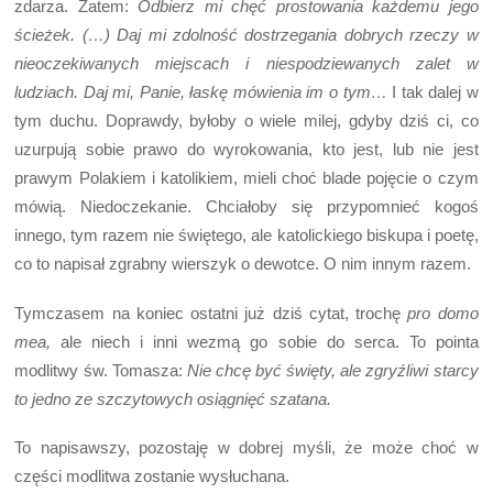
zdarza. Zatem:
Odbierz mi chęć prostowania każdemu jego
ścieżek.
(…)
Daj mi zdolność dostrzegania dobrych rzeczy w
nieoczekiwanych miejscach i niespodziewanych zalet w
ludziach. Daj mi, Panie, łaskę mówienia im o tym…
I tak dalej w
tym duchu. Doprawdy, byłoby o wiele milej, gdyby dziś ci, co
uzurpują sobie prawo do wyrokowania, kto jest, lub nie jest
prawym Polakiem i katolikiem, mieli choć blade pojęcie o czym
mówią. Niedoczekanie. Chciałoby się przypomnieć kogoś
innego, tym razem nie świętego, ale katolickiego biskupa i poetę,
co to napisał zgrabny wierszyk o dewotce. O nim innym razem.
Tymczasem na koniec ostatni już dziś cytat, trochę
pro domo
mea,
ale niech i inni wezmą go sobie do serca. To pointa
modlitwy św. Tomasza:
Nie chcę być święty, ale zgryźliwi starcy
to jedno ze szczytowych osiągnięć szatana.
To napisawszy, pozostaję w dobrej myśli, że może choć w
części modlitwa zostanie wysłuchana.