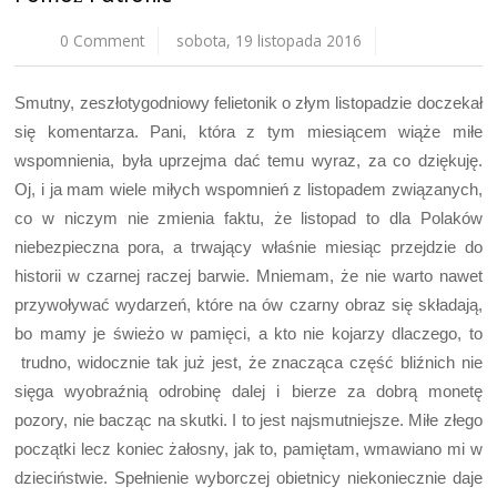
0 Comment
sobota, 19 listopada 2016
Smutny, zeszłotygodniowy felietonik o złym listopadzie doczekał
się komentarza. Pani, która z tym miesiącem wiąże miłe
wspomnienia, była uprzejma dać temu wyraz, za co dziękuję.
Oj, i ja mam wiele miłych wspomnień z listopadem związanych,
co w niczym nie zmienia faktu, że listopad to dla Polaków
niebezpieczna pora, a trwający właśnie miesiąc przejdzie do
historii w czarnej raczej barwie. Mniemam, że nie warto nawet
przywoływać wydarzeń, które na ów czarny obraz się składają,
bo mamy je świeżo w pamięci, a kto nie kojarzy dlaczego, to
trudno, widocznie tak już jest, że znacząca część bliźnich nie
sięga wyobraźnią odrobinę dalej i bierze za dobrą monetę
pozory, nie bacząc na skutki. I to jest najsmutniejsze. Miłe złego
początki lecz koniec żałosny, jak to, pamiętam, wmawiano mi w
dzieciństwie. Spełnienie wyborczej obietnicy niekoniecznie daje