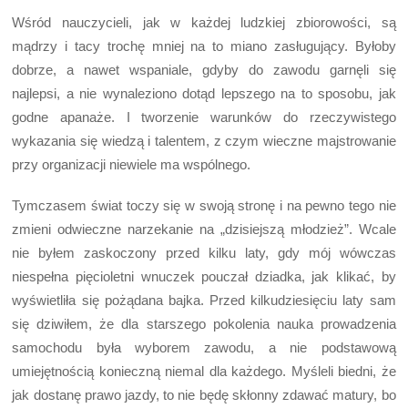
Wśród nauczycieli, jak w każdej ludzkiej zbiorowości, są
mądrzy i tacy trochę mniej na to miano zasługujący. Byłoby
dobrze, a nawet wspaniale, gdyby do zawodu garnęli się
najlepsi, a nie wynaleziono dotąd lepszego na to sposobu, jak
godne apanaże. I tworzenie warunków do rzeczywistego
wykazania się wiedzą i talentem, z czym wieczne majstrowanie
przy organizacji niewiele ma wspólnego.
Tymczasem świat toczy się w swoją stronę i na pewno tego nie
zmieni odwieczne narzekanie na „dzisiejszą młodzież”. Wcale
nie byłem zaskoczony przed kilku laty, gdy mój wówczas
niespełna pięcioletni wnuczek pouczał dziadka, jak klikać, by
wyświetliła się pożądana bajka. Przed kilkudziesięciu laty sam
się dziwiłem, że dla starszego pokolenia nauka prowadzenia
samochodu była wyborem zawodu, a nie podstawową
umiejętnością konieczną niemal dla każdego. Myśleli biedni, że
jak dostanę prawo jazdy, to nie będę skłonny zdawać matury, bo