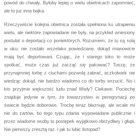
powód do chwały. Byłoby lepiej o wielu obietnicach zapomnieć,
ale to już inna bajka.
Rzeczywiście kolejna obietnica została spełniona ku utrapieniu
wielu, ale niektóre zapowiadane nie były, na przykład wniesiony
postulat o deportacji co poniektórych. Rozumiem, że tu są solą
w oku; nie zostało wszelako powiedziane, dokąd mianowicie
mają być deportowani. Czując, że i starego toko to może
spotkać, może czas już zacząć się pakować? Tuszę, że
przynajmniej torbę z ciuchami pozwolą zabrać, aczkolwiek nie
wiedząc dokąd, nie bardzo wiadomo co do torby wrzucić. No i
kto przyjmie większość ludu znad Wisły? Ciekawe. Pociechę
znajduje jedynie w tym, że towarzystwo w peregrynacji po
świecie będzie doborowe. Trochę teraz błaznuję, ale wcale mi
nie do żartów, bo tego typu zdania wypowiadane publicznie i
przez wiadome osoby to postępek wyjątkowo obrzydliwy i głupi.
Nie pierwszy zresztą raz. I jak tu lubić listopad?