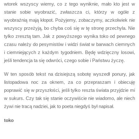
wtorek wszyscy wiemy, co z tego wyniknie, mało kto jest w
stanie sobie wyobrazić, zwłaszcza ci, którzy w ogóle z
wyobraźnią mają kłopot. Pożyjemy, zobaczymy, aczkolwiek nie
wszyscy przeżyją, bo chyba coś się w tę stronę przechyla. Nie
tylko zresztą tam. Jak z powyższego wynika toko od pewnego
czasu należy do pesymistów i widzi świat w barwach ciemnych
i ciemniejących z każdym tygodniem. Będę wdzięczny losowi,
jeśli tendencja ta się odwróci, czego sobie i Państwu życzę.
W ten sposób tekst na dzisiejszą sobotę wyszedł ponury, jak
listopadowa noc za oknem, za co przepraszam i obiecuję
poprawić się w przyszłości, jeśli tylko reszta świata przyjdzie mi
w sukurs. Czy tak się stanie oczywiście nie wiadomo, ale niech
żywi nie tracą nadziei, jak to poeta niegdyś był napisał.
toko