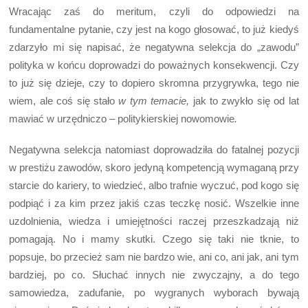
Wracając zaś do meritum, czyli do odpowiedzi na
fundamentalne pytanie, czy jest na kogo głosować, to już kiedyś
zdarzyło mi się napisać, że negatywna selekcja do „zawodu”
polityka w końcu doprowadzi do poważnych konsekwencji. Czy
to już się dzieje, czy to dopiero skromna przygrywka, tego nie
wiem, ale coś się stało
w tym temacie,
jak to zwykło się od lat
mawiać w urzędniczo – politykierskiej nowomowie
.
Negatywna selekcja natomiast doprowadziła do fatalnej pozycji
w prestiżu zawodów, skoro jedyną kompetencją wymaganą przy
starcie do kariery, to wiedzieć, albo trafnie wyczuć, pod kogo się
podpiąć i za kim przez jakiś czas teczkę nosić. Wszelkie inne
uzdolnienia, wiedza i umiejętności raczej przeszkadzają niż
pomagają. No i mamy skutki. Czego się taki nie tknie, to
popsuje, bo przecież sam nie bardzo wie, ani co, ani jak, ani tym
bardziej, po co. Słuchać innych nie zwyczajny, a do tego
samowiedza, zadufanie, po wygranych wyborach bywają