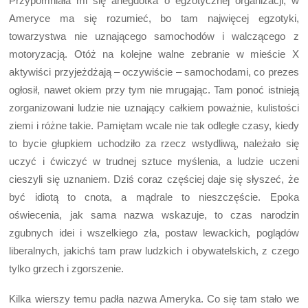
Przypomniała mi się anegdotka o egzotycznej organizacji, w
Ameryce ma się rozumieć, bo tam najwięcej egzotyki,
towarzystwa nie uznającego samochodów i walczącego z
motoryzacją. Otóż na kolejne walne zebranie w mieście X
aktywiści przyjeżdżają – oczywiście – samochodami, co prezes
ogłosił, nawet okiem przy tym nie mrugając. Tam ponoć istnieją
zorganizowani ludzie nie uznający całkiem poważnie, kulistości
ziemi i różne takie. Pamiętam wcale nie tak odległe czasy, kiedy
to bycie głupkiem uchodziło za rzecz wstydliwą, należało się
uczyć i ćwiczyć w trudnej sztuce myślenia, a ludzie uczeni
cieszyli się uznaniem. Dziś coraz częściej daje się słyszeć, że
być idiotą to cnota, a mądrale to nieszczęście. Epoka
oświecenia, jak sama nazwa wskazuje, to czas narodzin
zgubnych idei i wszelkiego zła, postaw lewackich, poglądów
liberalnych, jakichś tam praw ludzkich i obywatelskich, z czego
tylko grzech i zgorszenie.
Kilka wierszy temu padła nazwa Ameryka. Co się tam stało we