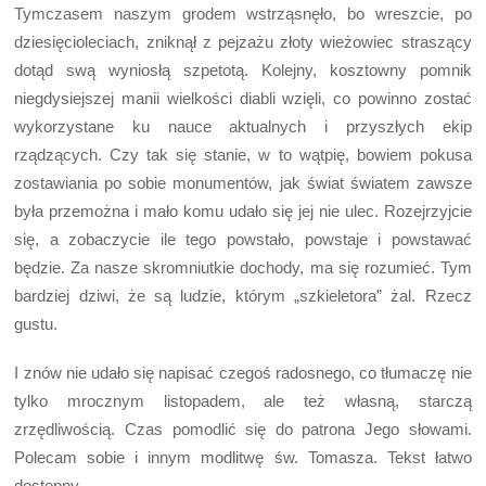
Tymczasem naszym grodem wstrząsnęło, bo wreszcie, po
dziesięcioleciach, zniknął z pejzażu złoty wieżowiec straszący
dotąd swą wyniosłą szpetotą. Kolejny, kosztowny pomnik
niegdysiejszej manii wielkości diabli wzięli, co powinno zostać
wykorzystane ku nauce aktualnych i przyszłych ekip
rządzących. Czy tak się stanie, w to wątpię, bowiem pokusa
zostawiania po sobie monumentów, jak świat światem zawsze
była przemożna i mało komu udało się jej nie ulec. Rozejrzyjcie
się, a zobaczycie ile tego powstało, powstaje i powstawać
będzie. Za nasze skromniutkie dochody, ma się rozumieć. Tym
bardziej dziwi, że są ludzie, którym „szkieletora” żal. Rzecz
gustu.
I znów nie udało się napisać czegoś radosnego, co tłumaczę nie
tylko mrocznym listopadem, ale też własną, starczą
zrzędliwością. Czas pomodlić się do patrona Jego słowami.
Polecam sobie i innym modlitwę św. Tomasza. Tekst łatwo
dostępny.