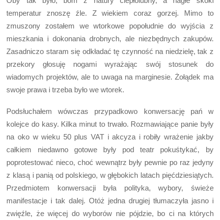
Oby tak było, bom z natury ciepłolubny, a nagłe skoki
temperatur znoszę źle. Z wiekiem coraz gorzej. Mimo to
zmuszony zostałem we wtorkowe popołudnie do wyjścia z
mieszkania i dokonania drobnych, ale niezbędnych zakupów.
Zasadniczo staram się odkładać tę czynność na niedzielę, tak z
przekory głosuję nogami wyrażając swój stosunek do
wiadomych projektów, ale to uwaga na marginesie. Żołądek ma
swoje prawa i trzeba było we wtorek.
Podsłuchałem wówczas przypadkowo konwersację pań w
kolejce do kasy. Kilka minut to trwało. Rozmawiające panie były
na oko w wieku 50 plus VAT i akcyza i robiły wrażenie jakby
całkiem niedawno gotowe były pod teatr pokuśtykać, by
poprotestować nieco, choć wewnątrz były pewnie po raz jedyny
z klasą i panią od polskiego, w głębokich latach pięćdziesiątych.
Przedmiotem konwersacji była polityka, wybory, świeże
manifestacje i tak dalej. Otóż jedna drugiej tłumaczyła jasno i
zwięźle, że więcej do wyborów nie pójdzie, bo ci na których