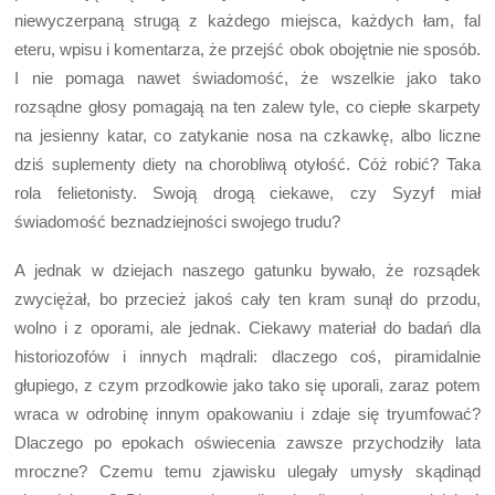
niewyczerpaną strugą z każdego miejsca, każdych łam, fal
eteru, wpisu i komentarza, że przejść obok obojętnie nie sposób.
I nie pomaga nawet świadomość, że wszelkie jako tako
rozsądne głosy pomagają na ten zalew tyle, co ciepłe skarpety
na jesienny katar, co zatykanie nosa na czkawkę, albo liczne
dziś suplementy diety na chorobliwą otyłość. Cóż robić? Taka
rola felietonisty. Swoją drogą ciekawe, czy Syzyf miał
świadomość beznadziejności swojego trudu?
A jednak w dziejach naszego gatunku bywało, że rozsądek
zwyciężał, bo przecież jakoś cały ten kram sunął do przodu,
wolno i z oporami, ale jednak. Ciekawy materiał do badań dla
historiozofów i innych mądrali: dlaczego coś, piramidalnie
głupiego, z czym przodkowie jako tako się uporali, zaraz potem
wraca w odrobinę innym opakowaniu i zdaje się tryumfować?
Dlaczego po epokach oświecenia zawsze przychodziły lata
mroczne? Czemu temu zjawisku ulegały umysły skądinąd