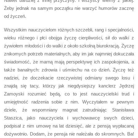
Nawet bardziej z innej przyczyny. I wszyscy wiemy z jakiej.
Żeby jednak na samym początku nie warzyć humorów zacznę
od życzeń.
Wszystkim nauczycielom różnych szczebli, rang i specjalności,
wieku różnego i płci obojga życzę cierpliwości, sił do walki z
żywiołem młodości i do walki z około szkolną biurokracją. Życzę
znikomych potrzeb materialnych, aby im jak najmniej dokuczała
świadomość, że marną mają perspektywę ich zaspokojenia, a
także banalnych: zdrowia i uśmiechu na co dzień. Życzę też
nadziei, że doczekacie rzeczywistej odmiany swego losu i
znajdą się tacy, którzy jak niegdysiejszy kanclerz Jędrzej
Zamoyski rozumieć będą, co to jest nauczycielski trud i
umiejętność radzenia sobie z nim. Wyczytałem w pewnym
dziele, że wspomniany magnat zatrudniając Stanisława
Staszica, jako nauczyciela i wychowawcę swych dzieci,
podpisał z nim umowę na lat dziesięć, ale z pensją wypłacaną
dożywotnio. Dodam, że pensja nie należała do skromnych. Ba!