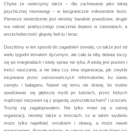
Chyba że uwierzymy także – dla zachowania jako takiej
psychicznej równowagi – w bezgraniczne miłosierdzie boże.
Pierwsze stwierdzenie jest niestety banalnie prawdziwe, drugie
ma nabrać praktycznego znaczenia dopiero w zaświatach, a
wszechobecność głupoty boli tu i teraz.
Doszliśmy w ten sposób do zagadnień oświaty, co także jest od
wielu tygodni tematem dyżurnym, ale cała ta niby debata toczy
się po marginaliach i istoty spraw nie tyka. A istotą jest poziom i
treści nauczania, a nie taka czy inna organizacja, jak zwykle
inicjowana przez samozwańczych reformatorów, ku sianiu
zamętu i bałaganu. Nawet się temu nie dziwię, bo trudno
spodziewać się głębszej myśli po ludziach, przez których
mądrzejsi nazywani są z pogardą „wykształciuchami” i uciszani.
Trochę się zagalopowałem. Nie tylko mówi się o samej
organizacji, niestety także o treściach, co w takim wydaniu
może tylko napełniać smutkiem i obawą, a może nawet
przerażeniem. Prawdę mówiąc, to cieszę się, że moje dzieci już