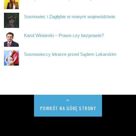
Sosnowiec i Zagłębie w nowym województwie
Karol Winiarski – Prawo czy bezprawie?
Sosnowieccy lekarze przed Sądem Lekarskim
POWRÓT NA GÓRĘ STRONY