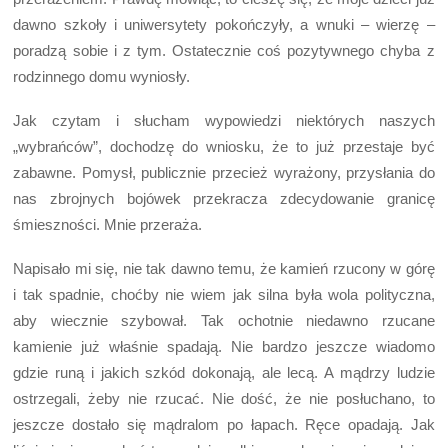
dawno szkoły i uniwersytety pokończyły, a wnuki – wierzę –
poradzą sobie i z tym. Ostatecznie coś pozytywnego chyba z
rodzinnego domu wyniosły.
Jak czytam i słucham wypowiedzi niektórych naszych
„wybrańców”, dochodzę do wniosku, że to już przestaje być
zabawne. Pomysł, publicznie przecież wyrażony, przysłania do
nas zbrojnych bojówek przekracza zdecydowanie granicę
śmieszności. Mnie przeraża.
Napisało mi się, nie tak dawno temu, że kamień rzucony w górę
i tak spadnie, choćby nie wiem jak silna była wola polityczna,
aby wiecznie szybował. Tak ochotnie niedawno rzucane
kamienie już właśnie spadają. Nie bardzo jeszcze wiadomo
gdzie runą i jakich szkód dokonają, ale lecą. A mądrzy ludzie
ostrzegali, żeby nie rzucać. Nie dość, że nie posłuchano, to
jeszcze dostało się mądralom po łapach. Ręce opadają. Jak