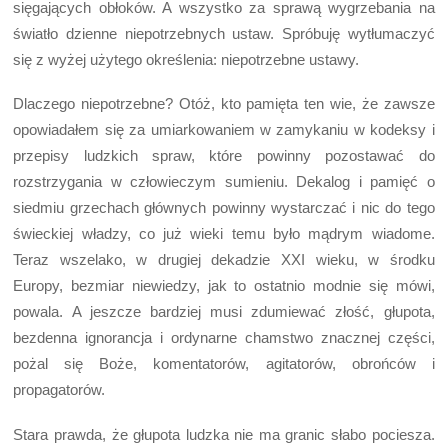
sięgających obłoków. A wszystko za sprawą wygrzebania na
światło dzienne niepotrzebnych ustaw. Spróbuję wytłumaczyć
się z wyżej użytego określenia: niepotrzebne ustawy.
Dlaczego niepotrzebne? Otóż, kto pamięta ten wie, że zawsze
opowiadałem się za umiarkowaniem w zamykaniu w kodeksy i
przepisy ludzkich spraw, które powinny pozostawać do
rozstrzygania w człowieczym sumieniu. Dekalog i pamięć o
siedmiu grzechach głównych powinny wystarczać i nic do tego
świeckiej władzy, co już wieki temu było mądrym wiadome.
Teraz wszelako, w drugiej dekadzie XXI wieku, w środku
Europy, bezmiar niewiedzy, jak to ostatnio modnie się mówi,
powala. A jeszcze bardziej musi zdumiewać złość, głupota,
bezdenna ignorancja i ordynarne chamstwo znacznej części,
pożal się Boże, komentatorów, agitatorów, obrońców i
propagatorów.
Stara prawda, że głupota ludzka nie ma granic słabo pociesza.