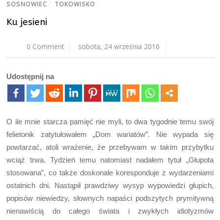
SOSNOWIEC
/
TOKOWISKO
Ku jesieni
0 Comment
sobota, 24 września 2016
Udostępnij na
O ile mnie starcza pamięć nie myli, to dwa tygodnie temu swój
felietonik zatytułowałem „Dom wariatów”. Nie wypada się
powtarzać, atoli wrażenie, że przebywam w takim przybytku
wciąż trwa. Tydzień temu natomiast nadałem tytuł „Głupota
stosowana”, co także doskonale koresponduje z wydarzeniami
ostatnich dni. Nastąpił prawdziwy wysyp wypowiedzi głupich,
popisów niewiedzy, słownych napaści podszytych prymitywną
nienawiścią do całego świata i zwykłych idiotyzmów