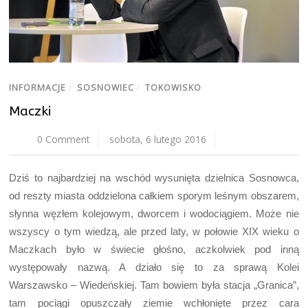
INFORMACJE
/
SOSNOWIEC
/
TOKOWISKO
Maczki
0 Comment
sobota, 6 lutego 2016
Dziś to najbardziej na wschód wysunięta dzielnica Sosnowca,
od reszty miasta oddzielona całkiem sporym leśnym obszarem,
słynna węzłem kolejowym, dworcem i wodociągiem. Może nie
wszyscy o tym wiedzą, ale przed laty, w połowie XIX wieku o
Maczkach było w świecie głośno, aczkolwiek pod inną
występowały nazwą. A działo się to za sprawą Kolei
Warszawsko – Wiedeńskiej. Tam bowiem była stacja „Granica”,
tam pociągi opuszczały ziemie wchłonięte przez cara