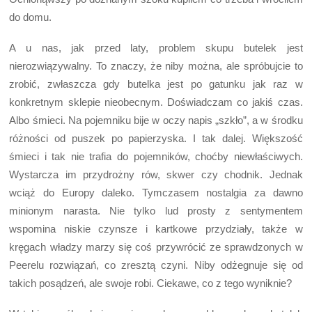
do domu.
A u nas, jak przed laty, problem skupu butelek jest
nierozwiązywalny. To znaczy, że niby można, ale spróbujcie to
zrobić, zwłaszcza gdy butelka jest po gatunku jak raz w
konkretnym sklepie nieobecnym. Doświadczam co jakiś czas.
Albo śmieci. Na pojemniku bije w oczy napis „szkło”, a w środku
różności od puszek po papierzyska. I tak dalej. Większość
śmieci i tak nie trafia do pojemników, choćby niewłaściwych.
Wystarcza im przydrożny rów, skwer czy chodnik. Jednak
wciąż do Europy daleko. Tymczasem nostalgia za dawno
minionym narasta. Nie tylko lud prosty z sentymentem
wspomina niskie czynsze i kartkowe przydziały, także w
kręgach władzy marzy się coś przywrócić ze sprawdzonych w
Peerelu rozwiązań, co zresztą czyni. Niby odżegnuje się od
takich posądzeń, ale swoje robi. Ciekawe, co z tego wyniknie?