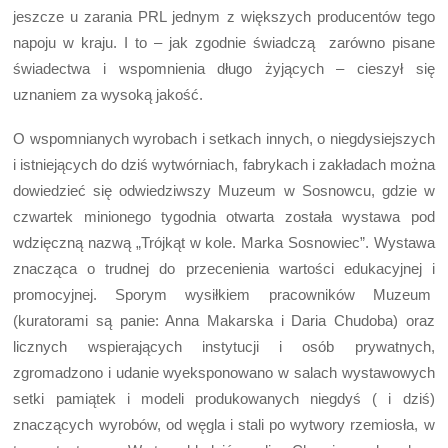
jeszcze u zarania PRL jednym z większych producentów tego
napoju w kraju. I to – jak zgodnie świadczą zarówno pisane
świadectwa i wspomnienia długo żyjących – cieszył się
uznaniem za wysoką jakość.
O wspomnianych wyrobach i setkach innych, o niegdysiejszych
i istniejących do dziś wytwórniach, fabrykach i zakładach można
dowiedzieć się odwiedziwszy Muzeum w Sosnowcu, gdzie w
czwartek minionego tygodnia otwarta została wystawa pod
wdzięczną nazwą „Trójkąt w kole. Marka Sosnowiec”. Wystawa
znacząca o trudnej do przecenienia wartości edukacyjnej i
promocyjnej. Sporym wysiłkiem pracowników Muzeum
(kuratorami są panie: Anna Makarska i Daria Chudoba) oraz
licznych wspierających instytucji i osób prywatnych,
zgromadzono i udanie wyeksponowano w salach wystawowych
setki pamiątek i modeli produkowanych niegdyś ( i dziś)
znaczących wyrobów, od węgla i stali po wytwory rzemiosła, w