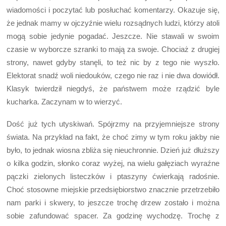
wiadomości i poczytać lub posłuchać komentarzy. Okazuje się,
że jednak mamy w ojczyźnie wielu rozsądnych ludzi, którzy atoli
mogą sobie jedynie pogadać. Jeszcze. Nie stawali w swoim
czasie w wyborcze szranki to mają za swoje. Chociaż z drugiej
strony, nawet gdyby stanęli, to też nic by z tego nie wyszło.
Elektorat snadź woli niedouków, czego nie raz i nie dwa dowiódł.
Klasyk twierdził niegdyś, że państwem może rządzić byle
kucharka. Zaczynam w to wierzyć.
Dość już tych utyskiwań. Spójrzmy na przyjemniejsze strony
świata. Na przykład na fakt, że choć zimy w tym roku jakby nie
było, to jednak wiosna zbliża się nieuchronnie. Dzień już dłuższy
o kilka godzin, słonko coraz wyżej, na wielu gałęziach wyraźne
pączki zielonych listeczków i ptaszyny ćwierkają radośnie.
Choć stosowne miejskie przedsiębiorstwo znacznie przetrzebiło
nam parki i skwery, to jeszcze trochę drzew zostało i można
sobie zafundować spacer. Za godzinę wychodzę. Trochę z