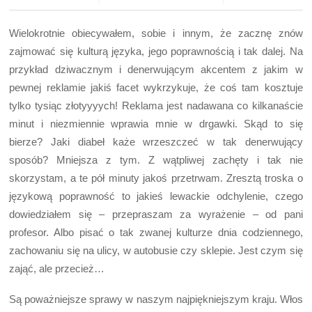
Wielokrotnie obiecywałem, sobie i innym, że zacznę znów
zajmować się kulturą języka, jego poprawnością i tak dalej. Na
przykład dziwacznym i denerwującym akcentem z jakim w
pewnej reklamie jakiś facet wykrzykuje, że coś tam kosztuje
tylko tysiąc złotyyyych! Reklama jest nadawana co kilkanaście
minut i niezmiennie wprawia mnie w drgawki. Skąd to się
bierze? Jaki diabeł każe wrzeszczeć w tak denerwujący
sposób? Mniejsza z tym. Z wątpliwej zachęty i tak nie
skorzystam, a te pół minuty jakoś przetrwam. Zresztą troska o
językową poprawność to jakieś lewackie odchylenie, czego
dowiedziałem się – przepraszam za wyrażenie – od pani
profesor. Albo pisać o tak zwanej kulturze dnia codziennego,
zachowaniu się na ulicy, w autobusie czy sklepie. Jest czym się
zająć, ale przecież…
Są poważniejsze sprawy w naszym najpiękniejszym kraju. Włos