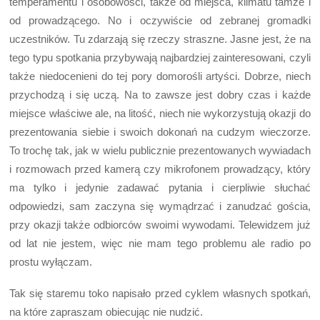
temperamentu i osobowości, także od miejsca, klimatu tamże i
od prowadzącego. No i oczywiście od zebranej gromadki
uczestników. Tu zdarzają się rzeczy straszne. Jasne jest, że na
tego typu spotkania przybywają najbardziej zainteresowani, czyli
także niedocenieni do tej pory domorośli artyści. Dobrze, niech
przychodzą i się uczą. Na to zawsze jest dobry czas i każde
miejsce właściwe ale, na litość, niech nie wykorzystują okazji do
prezentowania siebie i swoich dokonań na cudzym wieczorze.
To trochę tak, jak w wielu publicznie prezentowanych wywiadach
i rozmowach przed kamerą czy mikrofonem prowadzący, który
ma tylko i jedynie zadawać pytania i cierpliwie słuchać
odpowiedzi, sam zaczyna się wymądrzać i zanudzać gościa,
przy okazji także odbiorców swoimi wywodami. Telewidzem już
od lat nie jestem, więc nie mam tego problemu ale radio po
prostu wyłączam.
Tak się staremu toko napisało przed cyklem własnych spotkań,
na które zapraszam obiecując nie nudzić.