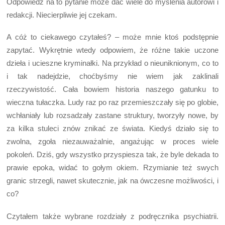
Odpowiedź na to pytanie może dać wiele do myślenia autorowi i
redakcji. Niecierpliwie jej czekam.
A cóż to ciekawego czytałeś? – może mnie ktoś podstępnie
zapytać. Wykrętnie wtedy odpowiem, że różne takie uczone
dzieła i ucieszne kryminałki. Na przykład o nieuniknionym, co to
i tak nadejdzie, choćbyśmy nie wiem jak zaklinali
rzeczywistość. Cała bowiem historia naszego gatunku to
wieczna tułaczka. Ludy raz po raz przemieszczały się po globie,
wchłaniały lub rozsadzały zastane struktury, tworzyły nowe, by
za kilka stuleci znów znikać ze świata. Kiedyś działo się to
zwolna, zgoła niezauważalnie, angażując w proces wiele
pokoleń. Dziś, gdy wszystko przyspiesza tak, że byle dekada to
prawie epoka, widać to gołym okiem. Rzymianie też swych
granic strzegli, nawet skutecznie, jak na ówczesne możliwości, i
co?
Czytałem także wybrane rozdziały z podręcznika psychiatrii.