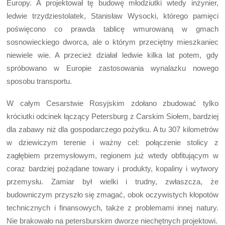
Europy. A projektował tę budowę młodziutki wtedy inżynier,
ledwie trzydziestolatek, Stanisław Wysocki, którego pamięci
poświęcono co prawda tablicę wmurowaną w gmach
sosnowieckiego dworca, ale o którym przeciętny mieszkaniec
niewiele wie. A przecież działał ledwie kilka lat potem, gdy
spróbowano w Europie zastosowania wynalazku nowego
sposobu transportu.
W całym Cesarstwie Rosyjskim zdołano zbudować tylko
króciutki odcinek łączący Petersburg z Carskim Siołem, bardziej
dla zabawy niż dla gospodarczego pożytku. A tu 307 kilometrów
w dziewiczym terenie i ważny cel: połączenie stolicy z
zagłębiem przemysłowym, regionem już wtedy obfitującym w
coraz bardziej pożądane towary i produkty, kopaliny i wytwory
przemysłu. Zamiar był wielki i trudny, zwłaszcza, że
budowniczym przyszło się zmagać, obok oczywistych kłopotów
technicznych i finansowych, także z problemami innej natury.
Nie brakowało na petersburskim dworze niechętnych projektowi.