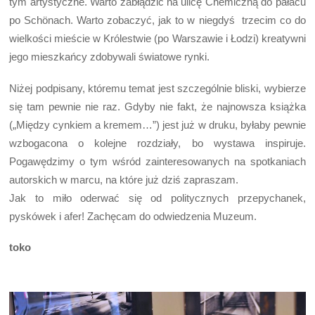
tym artystyczne. Warto zabłądzić na ulicę Chemiczną do pałacu
po Schönach. Warto zobaczyć, jak to w niegdyś trzecim co do
wielkości mieście w Królestwie (po Warszawie i Łodzi) kreatywni
jego mieszkańcy zdobywali światowe rynki.
Niżej podpisany, któremu temat jest szczególnie bliski, wybierze
się tam pewnie nie raz. Gdyby nie fakt, że najnowsza książka
(„Między cynkiem a kremem…”) jest już w druku, byłaby pewnie
wzbogacona o kolejne rozdziały, bo wystawa inspiruje.
Pogawędzimy o tym wśród zainteresowanych na spotkaniach
autorskich w marcu, na które już dziś zapraszam.
Jak to miło oderwać się od politycznych przepychanek,
pyskówek i afer! Zachęcam do odwiedzenia Muzeum.
toko