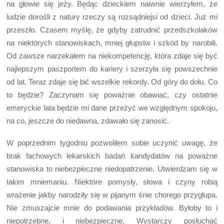
na głowie się jeży. Będąc dzieckiem naiwnie wierzyłem, że
ludzie dorośli z natury rzeczy są rozsądniejsi od dzieci. Już mi
przeszło. Czasem myślę, że gdyby zatrudnić przedszkolaków
na niektórych stanowiskach, mniej głupstw i szkód by narobili.
Od zawsze narzekałem na niekompetencję, która zdaje się być
najlepszym paszportem do kariery i szerzyła się powszechnie
od lat. Teraz zdaje się bić wszelkie rekordy. Od góry do dołu. Co
to będzie? Zaczynam się poważnie obawiać, czy ostatnie
emeryckie lata będzie mi dane przeżyć we względnym spokoju,
na co, jeszcze do niedawna, zdawało się zanosić.
W poprzednim tygodniu pozwoliłem sobie uczynić uwagę, że
brak fachowych lekarskich badań kandydatów na poważne
stanowiska to niebezpieczne niedopatrzenie. Utwierdzam się w
takim mniemaniu. Niektóre pomysły, słowa i czyny robią
wrażenie jakby narodziły się w pijanym śnie chorego przygłupa.
Nie zmuszajcie mnie do podawania przykładów. Byłoby to i
niepotrzebne, i niebezpieczne. Wystarczy posłuchać