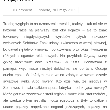
0 Comment
sobota, 20 lutego 2016
Trochę wygląda to na oznaczenie męskiej toalety – tak mi się w
każdym razie na pierwszy rzut oka kojarzy – ale to znak
towarowy niegdysiejszych wyrobów byłych zakładów
wełnianych Schönów. Znak udany, zwłaszcza w wersji słownej,
bo dawał się łatwo rymować i był używany przy okazji tworzenia
różnych sloganów reklamowych. Na przykład:
Czystą wełnę
gryzą mole,/mole lubią TRÓJKĄT W KOLE.
Powtarzam z
pamięci, więc może niezbyt dokładnie, ale co tam. Oddaje
ducha epoki. W każdym razie wełna zdobyła w swoim czasie
światowe rynki. Albo rowery. Kto dziś wie, że niegdyś w
Sosnowcu istniała całkiem spora fabryka produkująca rowery?
Może garstka znawców historii regionu, może kilku starszaków ,
ale wiedza o tym jest dla młodzi egzotyczna. Były to całkiem
udane pojazdy napędzane nogami jeżdżących, pojazdy na