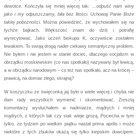
dewotce. Kończyła się mniej więcej tak:
…odpuść nam winy
jako i my odpuszczamy, biła bez litości. Uchowaj Panie Boże
takiej pobożności.
Można powiedzieć, że wychowałem się na
tychże bajkach. Większość znam do dziś i potrafię
wyrecytować. Jako uczeń biskupa K. oczywiście zostałem
lewakiem.
To swoją drogą nader ciekawy semantyczny problem.
Nie byłem i nie jestem w stanie dociec, dlaczego socjalizm w
obrządku moskiewskim (co nas spotkało) nazywany był lewicą,
a w obrządku narodowym – co też nas spotkało, acz na krócej –
prawicą, na domiar złego, skrajną?
W koszyczku ze święconką jaj było o wiele więcej i chyba nie
dam rady wszystkich wymienić i skomentować. Zresztą
komentarzy wysłuchałem w nadmiarze, mądrych i mniej
mądrych, z których tak czy siak wieje grozą. Pociecha w tym
tylko, że tydzień po wielkim piątku nastał prima aprilis i może
niektóre z tych zbuków okażą się tylko kiepskim dowcipem.