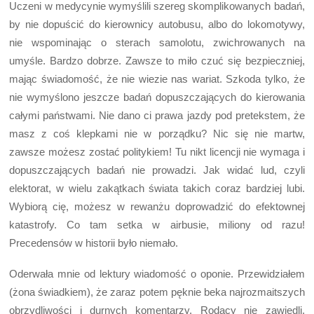
Uczeni w medycynie wymyślili szereg skomplikowanych badań,
by nie dopuścić do kierownicy autobusu, albo do lokomotywy,
nie wspominając o sterach samolotu, zwichrowanych na
umyśle. Bardzo dobrze. Zawsze to miło czuć się bezpieczniej,
mając świadomość, że nie wiezie nas wariat. Szkoda tylko, że
nie wymyślono jeszcze badań dopuszczających do kierowania
całymi państwami. Nie dano ci prawa jazdy pod pretekstem, że
masz z coś klepkami nie w porządku? Nic się nie martw,
zawsze możesz zostać politykiem! Tu nikt licencji nie wymaga i
dopuszczających badań nie prowadzi. Jak widać lud, czyli
elektorat, w wielu zakątkach świata takich coraz bardziej lubi.
Wybiorą cię, możesz w rewanżu doprowadzić do efektownej
katastrofy. Co tam setka w airbusie, miliony od razu!
Precedensów w historii było niemało.
Oderwała mnie od lektury wiadomość o oponie. Przewidziałem
(żona świadkiem), że zaraz potem pęknie beka najrozmaitszych
obrzydliwości i durnych komentarzy. Rodacy nie zawiedli.