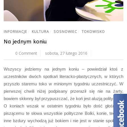
INFORMACJE
/
KULTURA
/
SOSNOWIEC
/
TOKOWISKO
Na jednym koniu
0 Comment
sobota, 27 lutego 2016
Wszyscy jedziemy na jednym koniu – powiedział ktoś z
uczestników dwóch spotkań literacko-plastycznych, w których
przyszło staremu toko w minionym tygodniu uczestniczyć. W
pierwszej chwili niżej podpisany przeraził się nie na żarty,
bowiem skłonny był przypuszczać, że koń jest aluzją polityczną.
O koniach wszak w ostatnim tygodniu było dość głośno, a
piszącemu te słowa wszystkie polityczne Bolki, konie, teczki i
inne bzdury wychodzą już bokiem i nie jest w stanie spokojnie