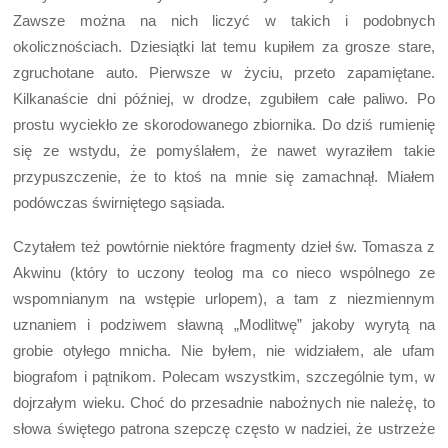
Zawsze można na nich liczyć w takich i podobnych
okolicznościach. Dziesiątki lat temu kupiłem za grosze stare,
zgruchotane auto. Pierwsze w życiu, przeto zapamiętane.
Kilkanaście dni później, w drodze, zgubiłem całe paliwo. Po
prostu wyciekło ze skorodowanego zbiornika. Do dziś rumienię
się ze wstydu, że pomyślałem, że nawet wyraziłem takie
przypuszczenie, że to ktoś na mnie się zamachnął. Miałem
podówczas świrniętego sąsiada.
Czytałem też powtórnie niektóre fragmenty dzieł św. Tomasza z
Akwinu (który to uczony teolog ma co nieco wspólnego ze
wspomnianym na wstępie urlopem), a tam z niezmiennym
uznaniem i podziwem sławną „Modlitwę” jakoby wyrytą na
grobie otyłego mnicha. Nie byłem, nie widziałem, ale ufam
biografom i pątnikom. Polecam wszystkim, szczególnie tym, w
dojrzałym wieku. Choć do przesadnie nabożnych nie należę, to
słowa świętego patrona szepczę często w nadziei, że ustrzeże