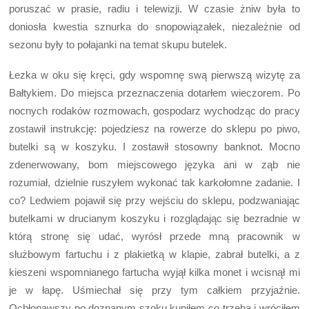
poruszać w prasie, radiu i telewizji. W czasie żniw była to
doniosła kwestia sznurka do snopowiązałek, niezależnie od
sezonu były to połajanki na temat skupu butelek.
Łezka w oku się kręci, gdy wspomnę swą pierwszą wizytę za
Bałtykiem. Do miejsca przeznaczenia dotarłem wieczorem. Po
nocnych rodaków rozmowach, gospodarz wychodząc do pracy
zostawił instrukcję: pojedziesz na rowerze do sklepu po piwo,
butelki są w koszyku. I zostawił stosowny banknot. Mocno
zdenerwowany, bom miejscowego języka ani w ząb nie
rozumiał, dzielnie ruszyłem wykonać tak karkołomne zadanie. I
co? Ledwiem pojawił się przy wejściu do sklepu, podzwaniając
butelkami w drucianym koszyku i rozglądając się bezradnie w
którą stronę się udać, wyrósł przede mną pracownik w
służbowym fartuchu i z plakietką w klapie, zabrał butelki, a z
kieszeni wspomnianego fartucha wyjął kilka monet i wcisnął mi
je w łapę. Uśmiechał się przy tym całkiem przyjaźnie.
Ochłonąwszy po doznanym szoku kupiłem co trzeba i wróciłem