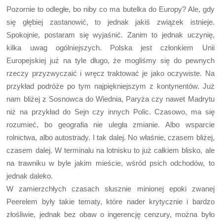
Pozornie to odległe, bo niby co ma butelka do Europy? Ale, gdy
się głębiej zastanowić, to jednak jakiś związek istnieje.
Spokojnie, postaram się wyjaśnić. Zanim to jednak uczynię,
kilka uwag ogólniejszych. Polska jest członkiem Unii
Europejskiej już na tyle długo, że mogliśmy się do pewnych
rzeczy przyzwyczaić i wręcz traktować je jako oczywiste. Na
przykład podróże po tym najpiękniejszym z kontynentów. Już
nam bliżej z Sosnowca do Wiednia, Paryża czy nawet Madrytu
niż na przykład do Sejn czy innych Polic. Czasowo, ma się
rozumieć, bo geografia nie uległa zmianie. Albo wsparcie
rolnictwa, albo autostrady. I tak dalej. No właśnie, czasem bliżej,
czasem dalej. W terminalu na lotnisku to już całkiem blisko, ale
na trawniku w byle jakim mieście, wśród psich odchodów, to
jednak daleko.
W zamierzchłych czasach słusznie minionej epoki zwanej
Peerelem były takie tematy, które nader krytycznie i bardzo
złośliwie, jednak bez obaw o ingerencję cenzury, można było