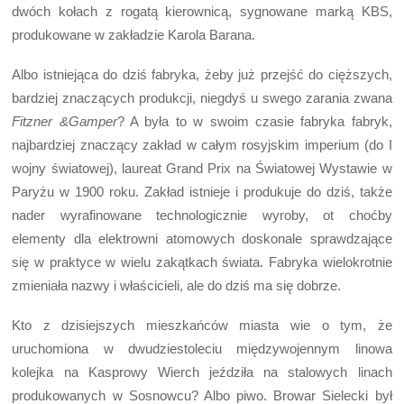
dwóch kołach z rogatą kierownicą, sygnowane marką KBS,
produkowane w zakładzie Karola Barana.
Albo istniejąca do dziś fabryka, żeby już przejść do cięższych,
bardziej znaczących produkcji, niegdyś u swego zarania zwana
Fitzner &Gamper
? A była to w swoim czasie fabryka fabryk,
najbardziej znaczący zakład w całym rosyjskim imperium (do I
wojny światowej), laureat Grand Prix na Światowej Wystawie w
Paryżu w 1900 roku. Zakład istnieje i produkuje do dziś, także
nader wyrafinowane technologicznie wyroby, ot choćby
elementy dla elektrowni atomowych doskonale sprawdzające
się w praktyce w wielu zakątkach świata. Fabryka wielokrotnie
zmieniała nazwy i właścicieli, ale do dziś ma się dobrze.
Kto z dzisiejszych mieszkańców miasta wie o tym, że
uruchomiona w dwudziestoleciu międzywojennym linowa
kolejka na Kasprowy Wierch jeździła na stalowych linach
produkowanych w Sosnowcu? Albo piwo. Browar Sielecki był