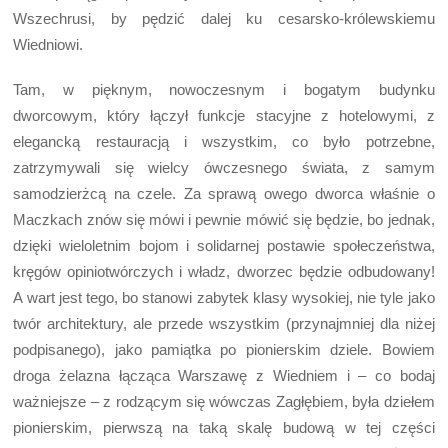
Wszechrusi, by pędzić dalej ku cesarsko-królewskiemu
Wiedniowi.
Tam, w pięknym, nowoczesnym i bogatym budynku
dworcowym, który łączył funkcje stacyjne z hotelowymi, z
elegancką restauracją i wszystkim, co było potrzebne,
zatrzymywali się wielcy ówczesnego świata, z samym
samodzierżcą na czele. Za sprawą owego dworca właśnie o
Maczkach znów się mówi i pewnie mówić się będzie, bo jednak,
dzięki wieloletnim bojom i solidarnej postawie społeczeństwa,
kręgów opiniotwórczych i władz, dworzec będzie odbudowany!
A wart jest tego, bo stanowi zabytek klasy wysokiej, nie tyle jako
twór architektury, ale przede wszystkim (przynajmniej dla niżej
podpisanego), jako pamiątka po pionierskim dziele. Bowiem
droga żelazna łącząca Warszawę z Wiedniem i – co bodaj
ważniejsze – z rodzącym się wówczas Zagłębiem, była dziełem
pionierskim, pierwszą na taką skalę budową w tej części