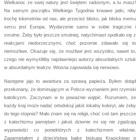
Wielkanoc ze swej natury jest świętem radosnym, a tu masz!
Na samym początku Wielkiego Tygodnia krwawe jatki, niby
trochę kilometrów od nas, ale przecież blisko, jak bliska memu
sercu jest Europa. Wydarzenie samo w sobie tragiczne i
smutne. Żeby było jeszcze smutniej, natychmiast spotkało się z
reakcjami niedorzecznymi, choć pozornie zdawało się to
niemożliwe. Okazuje się, że możliwe jest wszystko, nawet to,
czego nie wymyśliliby najsławniejsi autorzy absurdalnych sztuk
w absurdalnym teatrze. Wiosna zapowiada się nerwowo.
Następne jajo to awantura za sprawą papieża. Byłem dotąd
przekonany, że dominującym w Polsce wyznaniem jest rzymski
katolicyzm. Zaczynam w to poważnie wątpić. Rozumiem, że
każdy kraj może nadać ortodoksji jakiś lokalny koloryt, ale żeby
do tego stopnia? Mało znam się na religii, choć coś tam jeszcze
z katechizmu pamiętam i jakoś dziwnie mi się nie zgadzają
wypowiedzi co poniektórych z katechizmem właśnie.
Zapamiętałem z dzieciństwa bajkę biskupa Krasickiego o