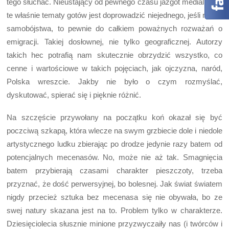
tego słuchać. Nieustający od pewnego czasu jazgot medialny na
te właśnie tematy gotów jest doprowadzić niejednego, jeśli nie do
samobójstwa, to pewnie do całkiem poważnych rozważań o
emigracji. Takiej dosłownej, nie tylko geograficznej. Autorzy
takich hec potrafią nam skutecznie obrzydzić wszystko, co
cenne i wartościowe w takich pojęciach, jak ojczyzna, naród,
Polska wreszcie. Jakby nie było o czym rozmyślać,
dyskutować, spierać się i pięknie różnić.
Na szczęście przywołany na początku koń okazał się być
poczciwą szkapą, która wlecze na swym grzbiecie dole i niedole
artystycznego ludku zbierając po drodze jedynie razy batem od
potencjalnych mecenasów. No, może nie aż tak. Smagnięcia
batem przybierają czasami charakter pieszczoty, trzeba
przyznać, że dość perwersyjnej, bo bolesnej. Jak świat światem
nigdy przecież sztuka bez mecenasa się nie obywała, bo ze
swej natury skazana jest na to. Problem tylko w charakterze.
Dziesięciolecia słusznie minione przyzwyczaiły nas (i twórców i