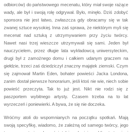
odbiorców) do państwowego mecenatu, który miał swoje rażące
wady, ale był i swoją rolę odgrywał. Było, minęło. Dziś zdobyć
sponsora nie jest łatwo, zwłaszcza gdy obracamy się w tak
zwanej sztuce wysokiej. Inna zaś sprawa, że niektórym myli się
mecenat nad sztuką z utrzymywaniem przy życiu twórcy.
Nawet nasi trzej wieszcze utrzymywali się sami. Jeden był
nauczycielem, przez długie lata wykładowcą uniwersyteckim,
drugi był z zamożnego domu i całkiem udanym graczem na
giełdzie, trzeci zaś dziedziczył znaczny majątek ziemski. Czym
się zajmował Martin Eden, bohater powieści Jacka Londona,
zanim dostał pierwsze honorarium, jeśli ktoś nie wie, niech sobie
powieść przeczyta. Tak to już jest. Nikt nie rodzi się z
paszportem wybitnego artysty. Czasem trzeba na to lat
wyrzeczeń i poniewierki. A bywa, że się nie doczeka.
Wróćmy atoli do wspomnianych na początku spotkań. Mają
swoją specyfikę, wiadomo, że zależną od samego twórcy, jego