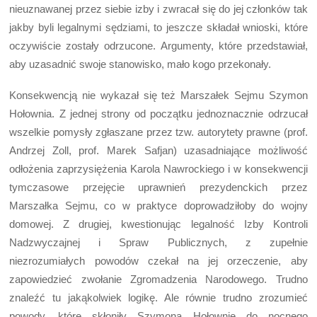
nieuznawanej przez siebie izby i zwracał się do jej członków tak
jakby byli legalnymi sędziami, to jeszcze składał wnioski, które
oczywiście zostały odrzucone. Argumenty, które przedstawiał,
aby uzasadnić swoje stanowisko, mało kogo przekonały.
Konsekwencją nie wykazał się też Marszałek Sejmu Szymon
Hołownia. Z jednej strony od początku jednoznacznie odrzucał
wszelkie pomysły zgłaszane przez tzw. autorytety prawne (prof.
Andrzej Zoll, prof. Marek Safjan) uzasadniające możliwość
odłożenia zaprzysiężenia Karola Nawrockiego i w konsekwencji
tymczasowe przejęcie uprawnień prezydenckich przez
Marszałka Sejmu, co w praktyce doprowadziłoby do wojny
domowej. Z drugiej, kwestionując legalność Izby Kontroli
Nadzwyczajnej i Spraw Publicznych, z zupełnie
niezrozumiałych powodów czekał na jej orzeczenie, aby
zapowiedzieć zwołanie Zgromadzenia Narodowego. Trudno
znaleźć tu jakąkolwiek logikę. Ale równie trudno zrozumieć
powody, które skłoniły Szymona Hołownię do nocnego