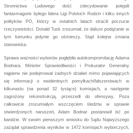
Stronnictwa Ludowego dość zdecydowanie potępili
fantasmagorie byłego lidera Ligi Polskich Rodzin i kilku innych
polityków PO, którzy w ostatnich latach stracili poczucie
rzeczywistości. Donald Tusk zrozumiał, że dalsze podążanie w
tym kierunku jedynie go ośmieszy. Stąd kolejna zmiana
stanowiska.
Sprawa ważności wyborów pogłębiła autokompromitację Adama
Bodnara. Minister Sprawiedliwości i Prokurator Generalny
najpierw nie podejmował żadnych działań mimo pojawiających
się informacji o ewidentnych pomyłkach/fałszerstwach w
kilkunastu (na ponad 32 tysiące) komisjach, a następnie
zagrożony rekonstrukcją, przeszedł do ofensywy. Poza
całkowicie zrozumiałym wszczęciem śledztw w sprawie
stwierdzonych naruszeń, Adam Bodnar postanowił iść po
bandzie. W swoim pierwszym wniosku do Sądu Najwyższego
zażądał sprawdzenia wyników w 1472 komisjach wyborczych,