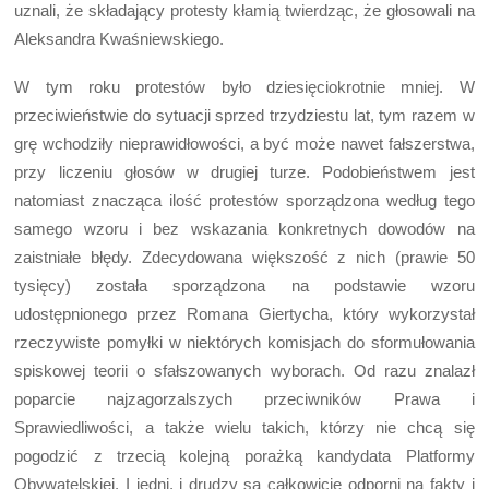
uznali, że składający protesty kłamią twierdząc, że głosowali na
Aleksandra Kwaśniewskiego.
W tym roku protestów było dziesięciokrotnie mniej. W
przeciwieństwie do sytuacji sprzed trzydziestu lat, tym razem w
grę wchodziły nieprawidłowości, a być może nawet fałszerstwa,
przy liczeniu głosów w drugiej turze. Podobieństwem jest
natomiast znacząca ilość protestów sporządzona według tego
samego wzoru i bez wskazania konkretnych dowodów na
zaistniałe błędy. Zdecydowana większość z nich (prawie 50
tysięcy) została sporządzona na podstawie wzoru
udostępnionego przez Romana Giertycha, który wykorzystał
rzeczywiste pomyłki w niektórych komisjach do sformułowania
spiskowej teorii o sfałszowanych wyborach. Od razu znalazł
poparcie najzagorzalszych przeciwników Prawa i
Sprawiedliwości, a także wielu takich, którzy nie chcą się
pogodzić z trzecią kolejną porażką kandydata Platformy
Obywatelskiej. I jedni, i drudzy są całkowicie odporni na fakty i