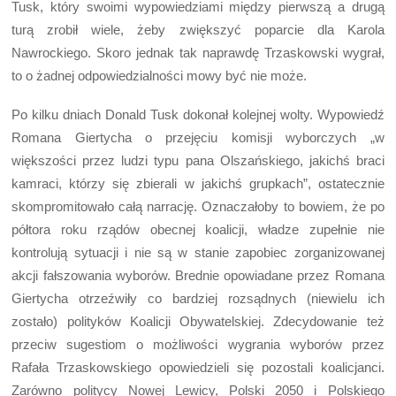
Tusk, który swoimi wypowiedziami między pierwszą a drugą
turą zrobił wiele, żeby zwiększyć poparcie dla Karola
Nawrockiego. Skoro jednak tak naprawdę Trzaskowski wygrał,
to o żadnej odpowiedzialności mowy być nie może.
Po kilku dniach Donald Tusk dokonał kolejnej wolty. Wypowiedź
Romana Giertycha o przejęciu komisji wyborczych „w
większości przez ludzi typu pana Olszańskiego, jakichś braci
kamraci, którzy się zbierali w jakichś grupkach”, ostatecznie
skompromitowało całą narrację. Oznaczałoby to bowiem, że po
półtora roku rządów obecnej koalicji, władze zupełnie nie
kontrolują sytuacji i nie są w stanie zapobiec zorganizowanej
akcji fałszowania wyborów. Brednie opowiadane przez Romana
Giertycha otrzeźwiły co bardziej rozsądnych (niewielu ich
zostało) polityków Koalicji Obywatelskiej. Zdecydowanie też
przeciw sugestiom o możliwości wygrania wyborów przez
Rafała Trzaskowskiego opowiedzieli się pozostali koalicjanci.
Zarówno politycy Nowej Lewicy, Polski 2050 i Polskiego