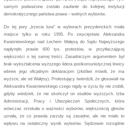
samym podważone zostało zaufanie do kolejnej instytucji
demokratycznego państwa prawa – wolnych wyborów.
Do tej pory „trzecia tura” w wyborach prezydenckich miała
miejsce tylko w roku 1995. Po zwycięstwie Aleksandra
Kwaśniewskiego nad Lechem Wałęsą do Sądu Najwyższego
napłynęło prawie 600 tys. protestów, w przytłaczającej
większości o tej samej treści. Zasadniczym argumentem był
brak wykształcenia wyższego lidera postkomunistycznej lewicy
wbrew jego oficjalnym deklaracjom (złośliwi mówili, że ma
wyższe, ale od Wałęsy). Protestujący twierdzili, że głosowali na
Aleksandra Kwaśniewskiego czego nigdy w życiu by nie zrobili,
gdyby wiedzieli, że nie skończył on studiów wyższych. Izba
Administracji, Pracy i Ubezpieczeń Społecznych, która
wówczas orzekała o ważności wyborów, większością głosów
uznała, że co prawda zarzuty są zasadne, ale nie miało to
wpływu na ostateczny wynik wyborów. Sędziowie rozsądnie