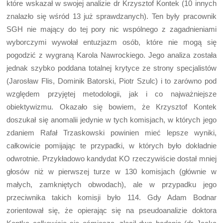
które wskazał w swojej analizie dr Krzysztof Kontek (10 innych
znalazło się wśród 13 już sprawdzanych). Ten były pracownik
SGH nie mający do tej pory nic wspólnego z zagadnieniami
wyborczymi wywołał entuzjazm osób, które nie mogą się
pogodzić z wygraną Karola Nawrockiego. Jego analiza została
jednak szybko poddana totalnej krytyce ze strony specjalistów
(Jarosław Flis, Dominik Batorski, Piotr Szulc) i to zarówno pod
względem przyjętej metodologii, jak i co najważniejsze
obiektywizmu. Okazało się bowiem, że Krzysztof Kontek
doszukał się anomalii jedynie w tych komisjach, w których jego
zdaniem Rafał Trzaskowski powinien mieć lepsze wyniki,
całkowicie pomijając te przypadki, w których było dokładnie
odwrotnie. Przykładowo kandydat KO rzeczywiście dostał mniej
głosów niż w pierwszej turze w 130 komisjach (głównie w
małych, zamkniętych obwodach), ale w przypadku jego
przeciwnika takich komisji było 114. Gdy Adam Bodnar
zorientował się, że opierając się na pseudoanalizie doktora