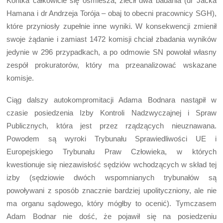
Kontka całkowicie się ośmiesza, zlecił dwa badania (dr Jacka
Hamana i dr Andrzeja Torója – obaj to obecni pracownicy SGH),
które przyniosły zupełnie inne wyniki. W konsekwencji zmienił
swoje żądanie i zamiast 1472 komisji chciał zbadania wyników
jedynie w 296 przypadkach, a po odmowie SN powołał własny
zespół prokuratorów, który ma przeanalizować wskazane
komisje.
Ciąg dalszy autokompromitacji Adama Bodnara nastąpił w
czasie posiedzenia Izby Kontroli Nadzwyczajnej i Spraw
Publicznych, która jest przez rządzących nieuznawana.
Powodem są wyroki Trybunału Sprawiedliwości UE i
Europejskiego Trybunału Praw Człowieka, w których
kwestionuje się niezawisłość sędziów wchodzących w skład tej
izby (sędziowie dwóch wspomnianych trybunałów są
powoływani z sposób znacznie bardziej upolityczniony, ale nie
ma organu sądowego, który mógłby to ocenić). Tymczasem
Adam Bodnar nie dość, że pojawił się na posiedzeniu