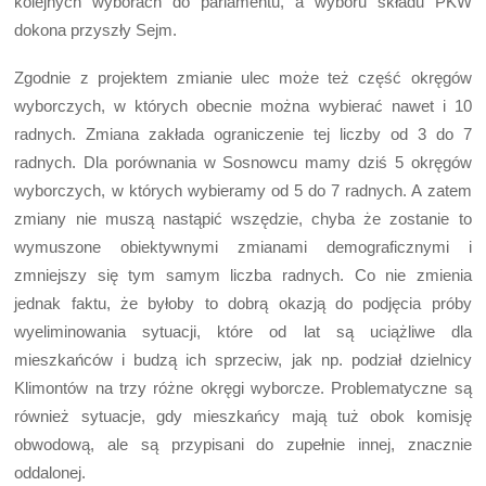
kolejnych wyborach do parlamentu, a wyboru składu PKW
dokona przyszły Sejm.
Zgodnie z projektem zmianie ulec może też część okręgów
wyborczych, w których obecnie można wybierać nawet i 10
radnych. Zmiana zakłada ograniczenie tej liczby od 3 do 7
radnych. Dla porównania w Sosnowcu mamy dziś 5 okręgów
wyborczych, w których wybieramy od 5 do 7 radnych. A zatem
zmiany nie muszą nastąpić wszędzie, chyba że zostanie to
wymuszone obiektywnymi zmianami demograficznymi i
zmniejszy się tym samym liczba radnych. Co nie zmienia
jednak faktu, że byłoby to dobrą okazją do podjęcia próby
wyeliminowania sytuacji, które od lat są uciążliwe dla
mieszkańców i budzą ich sprzeciw, jak np. podział dzielnicy
Klimontów na trzy różne okręgi wyborcze. Problematyczne są
również sytuacje, gdy mieszkańcy mają tuż obok komisję
obwodową, ale są przypisani do zupełnie innej, znacznie
oddalonej.