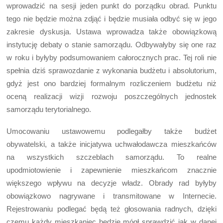
wprowadzić na sesji jeden punkt do porządku obrad. Punktu
tego nie będzie można zdjąć i będzie musiała odbyć się w jego
zakresie dyskusja. Ustawa wprowadza także obowiązkową
instytucję debaty o stanie samorządu. Odbywałyby się one raz
w roku i byłyby podsumowaniem całorocznych prac. Tej roli nie
spełnia dziś sprawozdanie z wykonania budżetu i absolutorium,
gdyż jest ono bardziej formalnym rozliczeniem budżetu niż
oceną realizacji wizji rozwoju poszczególnych jednostek
samorządu terytorialnego.
Umocowaniu ustawowemu podlegałby także budżet
obywatelski, a także inicjatywa uchwałodawcza mieszkańców
na wszystkich szczeblach samorządu. To realne
upodmiotowienie i zapewnienie mieszkańcom znacznie
większego wpływu na decyzje władz. Obrady rad byłyby
obowiązkowo nagrywane i transmitowane w Internecie.
Rejestrowaniu podlegać będą też głosowania radnych, dzięki
czemu każdy mieszkaniec będzie mógł sprawdzić jak w danej