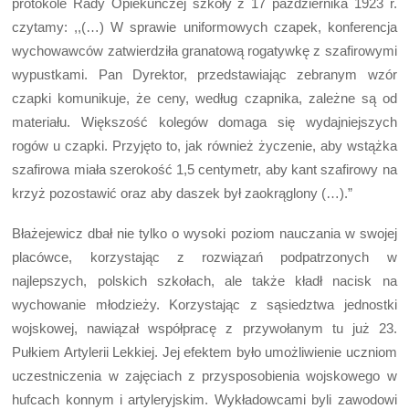
protokole Rady Opiekuńczej szkoły z 17 października 1923 r.
czytamy: ,,(…) W sprawie uniformowych czapek, konferencja
wychowawców zatwierdziła granatową rogatywkę z szafirowymi
wypustkami. Pan Dyrektor, przedstawiając zebranym wzór
czapki komunikuje, że ceny, według czapnika, zależne są od
materiału. Większość kolegów domaga się wydajniejszych
rogów u czapki. Przyjęto to, jak również życzenie, aby wstążka
szafirowa miała szerokość 1,5 centymetr, aby kant szafirowy na
krzyż pozostawić oraz aby daszek był zaokrąglony (…).”
Błażejewicz dbał nie tylko o wysoki poziom nauczania w swojej
placówce, korzystając z rozwiązań podpatrzonych w
najlepszych, polskich szkołach, ale także kładł nacisk na
wychowanie młodzieży. Korzystając z sąsiedztwa jednostki
wojskowej, nawiązał współpracę z przywołanym tu już 23.
Pułkiem Artylerii Lekkiej. Jej efektem było umożliwienie uczniom
uczestniczenia w zajęciach z przysposobienia wojskowego w
hufcach konnym i artyleryjskim. Wykładowcami byli zawodowi