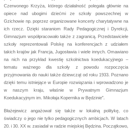
Czerwonego Krzyża, którego działalność polegała głównie na
opiece nad ubogimi dziećmi ze szkoły powszechnej w
Gzichowie np. poprzez organizowane koncerty charytatywne na
ich rzecz. Dzięki staraniom Rady Pedagogicznej i Dyrekcji,
Gimnazjum współpracowało także z zagranicą. Przedstawiciele
szkoły reprezentowali Polskę na konferencjach z udziałem
takich krajów jak Francja, Jugosławia i wiele innych. Omawiano
na nich na przykład kwestię szkolnictwa koedukacyjnego –
tematu ważnego dla szkoły z powodu rozpoczęcia
przyjmowania do nauki także dziewcząt od roku 1933. Poznano
dzięki temu istniejące w Europie rozwiązania i wprowadzono je
w naszym kraju, właśnie w Prywatnym Gimnazjum
Koedukacyjnym im. Mikołaja Kopernika w Będzinie”.
Błażejewicz angażował się także w lokalną politykę, co
świadczy o jego nie tylko pedagogicznych ambicjach. W latach
20. i 30. XX w. zasiadał w radzie miejskiej Będzina. Początkowo,