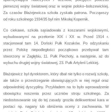
pierwszej wojny światowej oraz w wojnie polsko–bolszewickiej.
Za czasów Błażejewicza szkoła zyskała patrona. Począwszy
od roku szkolnego 1934/35 był nim Mikołaj Kopernik.
Co ciekawe, szkoła sąsiadowała z koszarami wojskowymi,
wybudowanymi na przełomie XIX i XX w. Przed 1914 r.
stacjonował tam 14. Doński Pułk Kozaków. Po odzyskaniu
przez Polskę niepodległości początkowo przebywał tam
stworzony w Zagłębiu, 11. Pułk Piechoty, a następnie, aż do
wybuchu drugiej wojny światowej, 23. Pułk Artylerii Lekkiej.
Błażejewicz był dyrektorem, który dbał nie tylko o rozwój szkoły,
ale także o przestrzeganie obowiązujących w niej reguł oraz
odpowiedniej dyscypliny. Przykładem na to było wprowadzenie
obowiązku noszenia przez uczniów stroju szkolnego. Za
niedostosowanie się do tej zasady groziła delikwentowi kara w
postaci np. nagany lub obniżenia oceny z zachowania. W