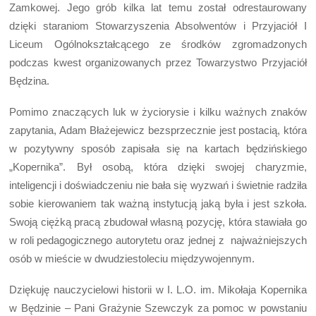
Zamkowej. Jego grób kilka lat temu został odrestaurowany
dzięki staraniom Stowarzyszenia Absolwentów i Przyjaciół I
Liceum Ogólnokształcącego ze środków zgromadzonych
podczas kwest organizowanych przez Towarzystwo Przyjaciół
Będzina.
Pomimo znaczących luk w życiorysie i kilku ważnych znaków
zapytania, Adam Błażejewicz bezsprzecznie jest postacią, która
w pozytywny sposób zapisała się na kartach będzińskiego
„Kopernika”. Był osobą, która dzięki swojej charyzmie,
inteligencji i doświadczeniu nie bała się wyzwań i świetnie radziła
sobie kierowaniem tak ważną instytucją jaką była i jest szkoła.
Swoją ciężką pracą zbudował własną pozycję, która stawiała go
w roli pedagogicznego autorytetu oraz jednej z najważniejszych
osób w mieście w dwudziestoleciu międzywojennym.
Dziękuję nauczycielowi historii w I. L.O. im. Mikołaja Kopernika
w Będzinie – Pani Grażynie Szewczyk za pomoc w powstaniu