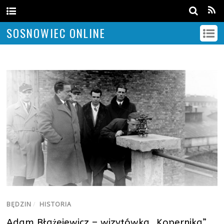
SOSNOWIEC ONLINE
BĘDZIN
/
HISTORIA
Adam Błażejewicz – wizytówka „Kopernika”