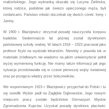
małżeńskiego. Jego wybranką okazała się Lucyna Zielińska,
której rodzice, podobnie jak świeżo upieczonego męża, byli
zesłańcami. Państwo młodzi doczekali się dwóch córek: Ireny i
Janiny.
W 1900 r. Błażejewicz otrzymał posadę nauczyciela korpusu
kadetów. Siedemnaście lat później został dyrektorem
państwowej szkoły realnej. W latach 1918 – 1923 pracował jako
profesor fizyki na wydziale lekarskim. Niestety z powodu luk w
materiale źródłowym nie wiadomo na jakim uniwersytecie pełnił
wyżej wymienioną funkcję. Nie mamy także informacji jak jego
sytuacja przedstawiała się w czasie pierwszej wojny światowej
oraz po przejęciu władzy przez bolszewików.
We wspomnianym 1923 r. Błażejewicz przyjechał do Polski i tu
się osiedlił. Wybór padł na Zagłębie Dąbrowskie. Jego nowym
miejscem pracy zostało będzińskie Gimnazjum Męskie
Zgromadzenia Kupców. Uzyskał posadę dyrektora placówki.