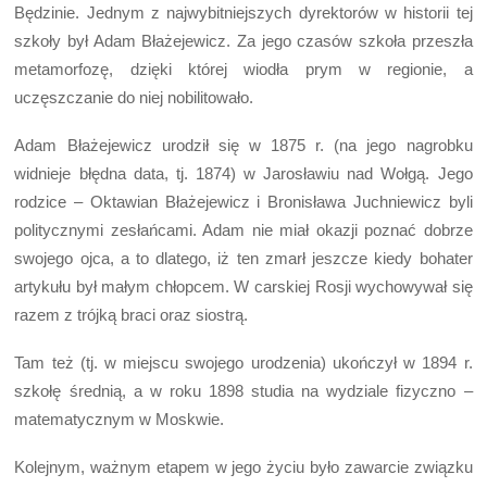
Będzinie. Jednym z najwybitniejszych dyrektorów w historii tej
szkoły był Adam Błażejewicz. Za jego czasów szkoła przeszła
metamorfozę, dzięki której wiodła prym w regionie, a
uczęszczanie do niej nobilitowało.
Adam Błażejewicz urodził się w 1875 r. (na jego nagrobku
widnieje błędna data, tj. 1874) w Jarosławiu nad Wołgą. Jego
rodzice – Oktawian Błażejewicz i Bronisława Juchniewicz byli
politycznymi zesłańcami. Adam nie miał okazji poznać dobrze
swojego ojca, a to dlatego, iż ten zmarł jeszcze kiedy bohater
artykułu był małym chłopcem. W carskiej Rosji wychowywał się
razem z trójką braci oraz siostrą.
Tam też (tj. w miejscu swojego urodzenia) ukończył w 1894 r.
szkołę średnią, a w roku 1898 studia na wydziale fizyczno –
matematycznym w Moskwie.
Kolejnym, ważnym etapem w jego życiu było zawarcie związku