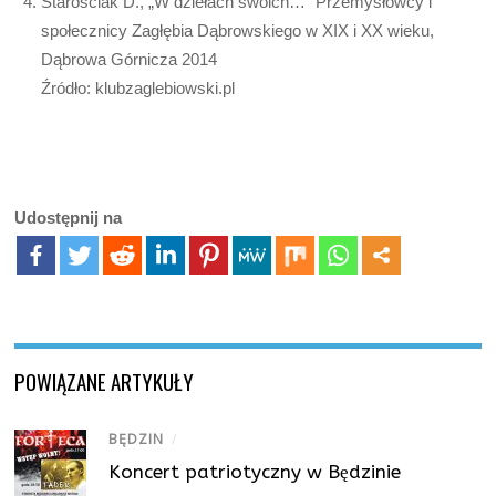
Starościak D., „W dziełach swoich…” Przemysłowcy i
społecznicy Zagłębia Dąbrowskiego w XIX i XX wieku,
Dąbrowa Górnicza 2014
Źródło: klubzaglebiowski.pl
Udostępnij na
POWIĄZANE ARTYKUŁY
BĘDZIN
/
Koncert patriotyczny w Będzinie