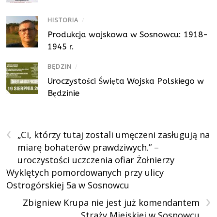
HISTORIA
/
Produkcja wojskowa w Sosnowcu: 1918-
1945 r.
BĘDZIN
/
Uroczystości Święta Wojska Polskiego w
Będzinie
‹
„Ci, którzy tutaj zostali umęczeni zasługują na
miarę bohaterów prawdziwych.” –
uroczystości uczczenia ofiar Żołnierzy
Wyklętych pomordowanych przy ulicy
Ostrogórskiej 5a w Sosnowcu
›
Zbigniew Krupa nie jest już komendantem
Straży Miejskiej w Sosnowcu