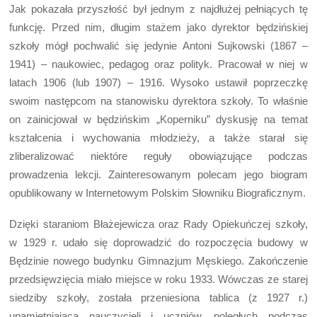
Jak pokazała przyszłość był jednym z najdłużej pełniących tę
funkcję. Przed nim, długim stażem jako dyrektor będzińskiej
szkoły mógł pochwalić się jedynie Antoni Sujkowski (1867 –
1941) – naukowiec, pedagog oraz polityk. Pracował w niej w
latach 1906 (lub 1907) – 1916. Wysoko ustawił poprzeczkę
swoim następcom na stanowisku dyrektora szkoły. To właśnie
on zainicjował w będzińskim „Koperniku” dyskusję na temat
kształcenia i wychowania młodzieży, a także starał się
zliberalizować niektóre reguły obowiązujące podczas
prowadzenia lekcji. Zainteresowanym polecam jego biogram
opublikowany w Internetowym Polskim Słowniku Biograficznym.
Dzięki staraniom Błażejewicza oraz Rady Opiekuńczej szkoły,
w 1929 r. udało się doprowadzić do rozpoczęcia budowy w
Będzinie nowego budynku Gimnazjum Męskiego. Zakończenie
przedsięwzięcia miało miejsce w roku 1933. Wówczas ze starej
siedziby szkoły, została przeniesiona tablica (z 1927 r.)
upamiętniająca nauczycieli i uczniów, poległych podczas