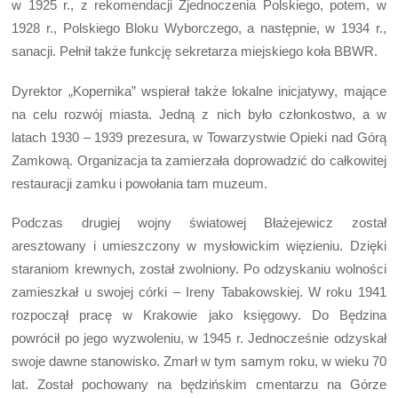
w 1925 r., z rekomendacji Zjednoczenia Polskiego, potem, w
1928 r., Polskiego Bloku Wyborczego, a następnie, w 1934 r.,
sanacji. Pełnił także funkcję sekretarza miejskiego koła BBWR.
Dyrektor „Kopernika” wspierał także lokalne inicjatywy, mające
na celu rozwój miasta. Jedną z nich było członkostwo, a w
latach 1930 – 1939 prezesura, w Towarzystwie Opieki nad Górą
Zamkową. Organizacja ta zamierzała doprowadzić do całkowitej
restauracji zamku i powołania tam muzeum.
Podczas drugiej wojny światowej Błażejewicz został
aresztowany i umieszczony w mysłowickim więzieniu. Dzięki
staraniom krewnych, został zwolniony. Po odzyskaniu wolności
zamieszkał u swojej córki – Ireny Tabakowskiej. W roku 1941
rozpoczął pracę w Krakowie jako księgowy. Do Będzina
powrócił po jego wyzwoleniu, w 1945 r. Jednocześnie odzyskał
swoje dawne stanowisko. Zmarł w tym samym roku, w wieku 70
lat. Został pochowany na będzińskim cmentarzu na Górze