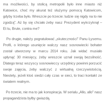
ma możliwości, by stolicą metropolii było inne miasto niż
Katowice, choć my akurat też służymy pomocą Katowicom,
gdyby trzeba było. Wreszcie po trzecie: ludzie się nigdy na to nie
zgodzą”. Aż by się chciało żeby nasz Prezydent wykrzyknął –
Et tu, Brute, contra me?
Po drugie, należy pogratulować „skuteczności” Panu Łysemu.
Profil, o którego usunięcie walczy nasz sosnowiecki bohater
został utworzony w marcu 2014 roku. Jak widać musiało
upłynąć 30 miesięcy, żeby wreszcie uznał swoją bezsilność.
Dlatego teraz wszyscy sosnowieccy urzędnicy powinni porzucić
swoje zajęcia, żeby walczyć z wirtualną rzeczywistością.
Niestety, jeżeli ktoś siedzi cały czas w sieci, to traci kontakt ze
światem realnym.
Po trzecie, nie ma to jak konspiracja. W serialu „Allo, allo” nasz
propagandzista byłby gwiazdą.