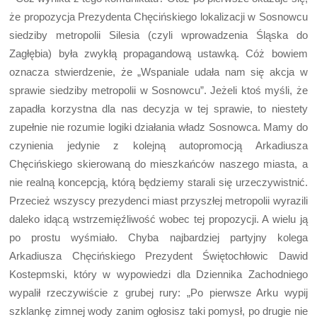
że propozycja Prezydenta Chęcińskiego lokalizacji w Sosnowcu
siedziby metropolii Silesia (czyli wprowadzenia Śląska do
Zagłębia) była zwykłą propagandową ustawką. Cóż bowiem
oznacza stwierdzenie, że „Wspaniale udała nam się akcja w
sprawie siedziby metropolii w Sosnowcu”. Jeżeli ktoś myśli, że
zapadła korzystna dla nas decyzja w tej sprawie, to niestety
zupełnie nie rozumie logiki działania władz Sosnowca. Mamy do
czynienia jedynie z kolejną autopromocją Arkadiusza
Chęcińskiego skierowaną do mieszkańców naszego miasta, a
nie realną koncepcją, którą będziemy starali się urzeczywistnić.
Przecież wszyscy prezydenci miast przyszłej metropolii wyrazili
daleko idącą wstrzemięźliwość wobec tej propozycji. A wielu ją
po prostu wyśmiało. Chyba najbardziej partyjny kolega
Arkadiusza Chęcińskiego Prezydent Świętochłowic Dawid
Kostepmski, który w wypowiedzi dla Dziennika Zachodniego
wypalił rzeczywiście z grubej rury: „Po pierwsze Arku wypij
szklankę zimnej wody zanim ogłosisz taki pomysł, po drugie nie