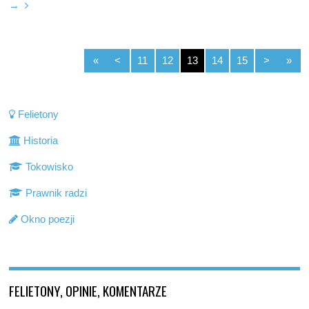
→
«
<
11
12
13
14
15
>
»
Felietony
Historia
Tokowisko
Prawnik radzi
Okno poezji
FELIETONY, OPINIE, KOMENTARZE