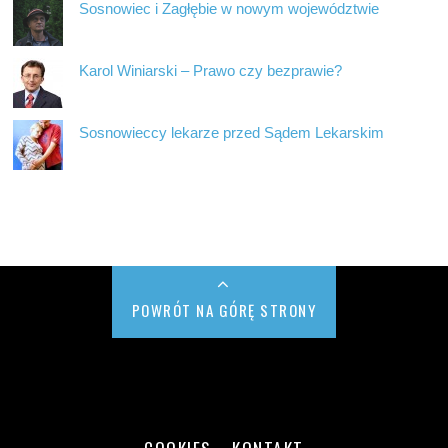
Sosnowiec i Zagłębie w nowym województwie
Karol Winiarski – Prawo czy bezprawie?
Sosnowieccy lekarze przed Sądem Lekarskim
POWRÓT NA GÓRĘ STRONY