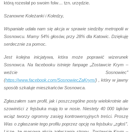
którą rozesłał po swoim folw… tzn. urzędzie.
Szanowne Koleżanki i Koledzy,
Wspaniale udała nam się akcja w sprawie siedziby metropolii w
Sosnowcu. Mamy 54% głosów, przy 28% dla Katowic. Dziękuję
serdecznie za pomoc.
Jest kolejna inicjatywa, która może poprawić wizerunek
Sosnowca. Na facebooku istnieje fanpage „Zostawcie Krym –
weźcie Sosnowiec”
(
https://www.facebook.com/SosnowiecZaKrym/
) , który w jawny
sposób szkaluje mieszkańców Sosnowca.
Zgłaszałem sam profil, jak i poszczególne posty wielokrotnie ale
szowiniści z fejsbuka mają to w nosie. Niestety 40 000 lajków
wciąż tworzy ogromny zasięg kontrowersyjnych treści. Proszę
Was o zgłaszanie tego profilu poprzez opcję na fejsbuku „zgłoś”.
Liczę, że masowa akcja zgłaszania strony „Zostawcie Krym –