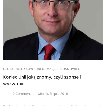
GŁOSY POLITYKÓW
/
INFORMACJE
/
SOSNOWIEC
Koniec Unii jaką znamy, czyli szanse i
wyzwania
0 Comment
wtorek, 5 lipca 2016