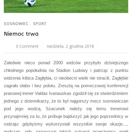
SOSNOWIEC
/
SPORT
Niemoc trwa
0 Comment
niedziela, 2 grudnia 2018
Zaledwie nieco ponad 2000 widzów przybyło dzisiejszego
chłodnego popołudnia na Stadion Ludowy i patrząc z punktu
widzenia kibica Zagłębia, ci nieobecni wiele nie stracili. Zagłębie
zagrało słabo i bez polotu. Zresztą na pomeczowej konferencji
prasowej trener Valdas Ivanauskas zgodził się ze stwierdzeniem
jednego z dziennikarzy, że to był najgorszy mecz sosnowiczan
pod jego wodzą. Szacunek należy się temu trenerowi
przynajmniej za to, że próbuje bajdurzyć jak jego poprzednicy w
rodzaju: gdybyśmy wykorzystali wszystkie swoje okazje…,
podczas, gdy zazwyczaj takich sytuacji przeciwnicy mieli