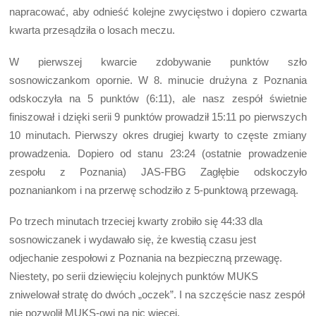
napracować, aby odnieść kolejne zwycięstwo i dopiero czwarta
kwarta przesądziła o losach meczu.
W pierwszej kwarcie zdobywanie punktów szło
sosnowiczankom opornie. W 8. minucie drużyna z Poznania
odskoczyła na 5 punktów (6:11), ale nasz zespół świetnie
finiszował i dzięki serii 9 punktów prowadził 15:11 po pierwszych
10 minutach. Pierwszy okres drugiej kwarty to częste zmiany
prowadzenia. Dopiero od stanu 23:24 (ostatnie prowadzenie
zespołu z Poznania) JAS-FBG Zagłębie odskoczyło
poznaniankom i na przerwę schodziło z 5-punktową przewagą.
Po trzech minutach trzeciej kwarty zrobiło się 44:33 dla
sosnowiczanek i wydawało się, że kwestią czasu jest
odjechanie zespołowi z Poznania na bezpieczną przewagę.
Niestety, po serii dziewięciu kolejnych punktów MUKS
zniwelował stratę do dwóch „oczek”. I na szczęście nasz zespół
nie pozwolił MUKS-owi na nic więcej.