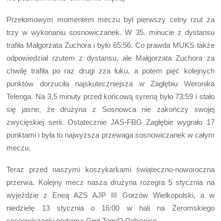
Przełomowym momentem meczu był pierwszy celny rzut za
trzy w wykonaniu sosnowiczanek. W 35. minucie z dystansu
trafiła Małgorzata Zuchora i było 65:56. Co prawda MUKS także
odpowiedział rzutem z dystansu, ale Małgorzata Zuchora za
chwilę trafiła po raz drugi zza łuku, a potem pięć kolejnych
punktów dorzuciła najskuteczniejsza w Zagłębiu Weronika
Telenga. Na 3,5 minuty przed końcową syreną było 73:59 i stało
się jasne, że drużyna z Sosnowca nie zakończy swojej
zwycięskiej serii. Ostatecznie JAS-FBG Zagłębie wygrało 17
punktami i była to najwyższa przewaga sosnowiczanek w całym
meczu.
Teraz przed naszymi koszykarkami świąteczno-noworoczna
przerwa. Kolejny mecz nasza drużyna rozegra 5 stycznia na
wyjeździe z Eneą AZS AJP III Gorzów Wielkopolski, a w
niedzielę 13 stycznia o 16:00 w hali na Żeromskiego
sosnowiczanki podejmą Grot TomiQ Pabianice.