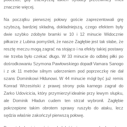
znacznie więcej.
Na początku pierwszej połowy goście zaprezentowali grę
szybszą, bardziej składną, dokładniejszą, czego efektem były
dwie szybko zdobyte bramki w 10 i 12 minucie Widocznie
piłkarze z Lubina pomyśleli, że nasze Zagłębie jest tak słabe, że
resztę meczu mogą zagrać na stojąco i na efekty takiej postawy
nie trzeba było czekać długo. W 33 minucie do odbitej piłki po
dośrodkowaniu Szymona Pawłowskiego dopadł Vamara Sanogo
i z ok 11 metrów silnym uderzeniem pod poprzeczkę nie dał
szans Dominikowi Hłdunowi. W 44 minucie mógł być już remis
Konrad Wrzesiński z prawej strony pola karnego zagrał do
Zarko Udovicicia, który przymierzył idealnie przy lewym słupku,
ale Dominik Hładun cudem ten strzał wybronił. Zagłębie
pokrzepione takim obrotem sprawy ruszyło do ataku, lecz
sędzia właśnie zakończył pierwszą połowę.