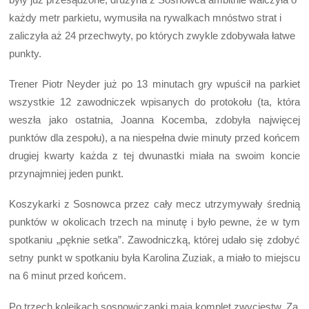
każdy metr parkietu, wymusiła na rywalkach mnóstwo strat i
zaliczyła aż 24 przechwyty, po których zwykle zdobywała łatwe
punkty.
Trener Piotr Neyder już po 13 minutach gry wpuścił na parkiet
wszystkie 12 zawodniczek wpisanych do protokołu (ta, która
weszła jako ostatnia, Joanna Kocemba, zdobyła najwięcej
punktów dla zespołu), a na niespełna dwie minuty przed końcem
drugiej kwarty każda z tej dwunastki miała na swoim koncie
przynajmniej jeden punkt.
Koszykarki z Sosnowca przez cały mecz utrzymywały średnią
punktów w okolicach trzech na minutę i było pewne, że w tym
spotkaniu „pęknie setka”. Zawodniczką, której udało się zdobyć
setny punkt w spotkaniu była Karolina Zuziak, a miało to miejscu
na 6 minut przed końcem.
Po trzech kolejkach sosnowiczanki mają komplet zwycięstw. Za