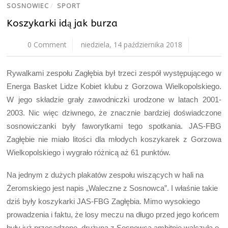
SOSNOWIEC
/
SPORT
Koszykarki idą jak burza
0 Comment
niedziela, 14 października 2018
Rywalkami zespołu Zagłębia był trzeci zespół występującego w
Energa Basket Lidze Kobiet klubu z Gorzowa Wielkopolskiego.
W jego składzie grały zawodniczki urodzone w latach 2001-
2003. Nic więc dziwnego, że znacznie bardziej doświadczone
sosnowiczanki były faworytkami tego spotkania. JAS-FBG
Zagłębie nie miało litości dla młodych koszykarek z Gorzowa
Wielkopolskiego i wygrało różnicą aż 61 punktów.
Na jednym z dużych plakatów zespołu wiszących w hali na
Żeromskiego jest napis „Waleczne z Sosnowca”. I właśnie takie
dziś były koszykarki JAS-FBG Zagłębia. Mimo wysokiego
prowadzenia i faktu, że losy meczu na długo przed jego końcem
były już przesądzone, drużyna z Sosnowca ambitnie walczyła o