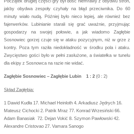
Początek drugiej części gry był dość niemrawy z obydwu stron,
jakby obydwa zespoły czyhały na błąd przeciwnika. Do 60
minuty wiało nudą. Później było nieco lepiej, ale również bez
fajerwerków. Lubinianie starali się grać uważnie, przyjmując
gospodarzy na swojej połowie, a jak wiadomo Zagłębie
Sosnowiec gorzej czuje się w ataku pozycyjnym, niż w grze z
kontry. Poza tym raziła niedokładność w środku pola i ataku.
Zwycięstwo gości było w pełni zasłużone, a światełka w tunelu
dla ekipy z Sosnowca na razie nie widać.
Zagłębie Sosnowiec – Zagłębie Lubin 1 : 2
(0 : 2)
Skład Zagłębia:
1 Dawid Kudła 17. Michael Heinloth 4. Arkadiusz Jędrych 16.
Mateusz Cichocki 2. Patrik Mraz 77. Konrad Wrzesiński 66.
Adam Banasiak 72. Dejan Vokić 8. Szymon Pawłowski 42.
Alexandre Cristovao 27. Vamara Sanogo