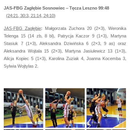
JAS-FBG Zagłębie Sosnowiec – Tęcza Leszno 99:48
(24:21, 30:3, 21:14, 24:10)
JAS-FBG Zagłębie
:
Małgorzata Zuchora 20 (2×3), Weronika
Telenga 15 (14 zb, 8 bl), Patrycja Kaczor 9 (1×3), Martyna
Stasiuk 7 (1×3), Aleksandra Dziwińska 6 (2×3, 9 as) oraz
Aleksandra Wojtala 15 (2×3), Martyna Jasiulewicz 13 (1×3),
Alicja Kopiec 5 (1×3), Karolina Zuziak 4, Joanna Kocemba 3,
Sylwia Wojtylas 2.