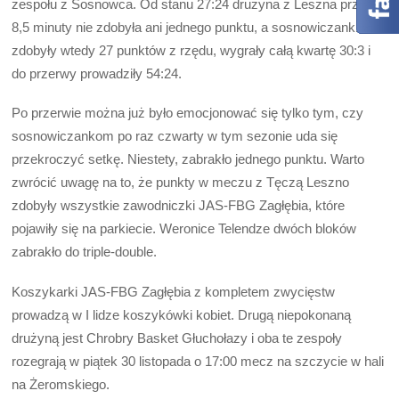
zespołu z Sosnowca. Od stanu 27:24 drużyna z Leszna przez
8,5 minuty nie zdobyła ani jednego punktu, a sosnowiczanki
zdobyły wtedy 27 punktów z rzędu, wygrały całą kwartę 30:3 i
do przerwy prowadziły 54:24.
Po przerwie można już było emocjonować się tylko tym, czy
sosnowiczankom po raz czwarty w tym sezonie uda się
przekroczyć setkę. Niestety, zabrakło jednego punktu. Warto
zwrócić uwagę na to, że punkty w meczu z Tęczą Leszno
zdobyły wszystkie zawodniczki JAS-FBG Zagłębia, które
pojawiły się na parkiecie. Weronice Telendze dwóch bloków
zabrakło do triple-double.
Koszykarki JAS-FBG Zagłębia z kompletem zwycięstw
prowadzą w I lidze koszykówki kobiet. Drugą niepokonaną
drużyną jest Chrobry Basket Głuchołazy i oba te zespoły
rozegrają w piątek 30 listopada o 17:00 mecz na szczycie w hali
na Żeromskiego.