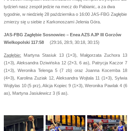
tydzień nasz zespół jedzie na mecz do Pabianic, a za dwa
tygodnie, w niedzielę 28 października o 16:00 JAS-FBG Zagłębie
zmierzy się u siebie z Karkonoszami Jelenia Góra.
JAS-FBG Zagłębie Sosnowiec – Enea AZS AJP III Gorzów
Wielkopolski 117:58
(29:16, 28:9, 30:18, 30:15)
Zagłębie:
Martyna Stasiuk 13 (1×3), Małgorzata Zuchora 13
(1×3), Aleksandra Dziwińska 12 (2×3, 6 as), Patrycja Kaczor 7
(1×3), Weronika Telenga 5 (7 zb) oraz Joanna Kocemba 18
(4×3), Karolina Zuziak 12, Aleksandra Wojtala 11 (1×3), Sylwia
Wojtylas 10 (5 prz), Alicja Kopiec 9 (1×3), Weronika Pawlak 4 (6
as), Martyna Jasiulewicz 3 (6 as).