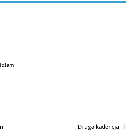
dalem
›
ni
Druga kadencja