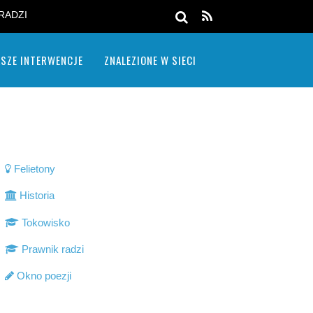
RADZI
SZE INTERWENCJE
ZNALEZIONE W SIECI
Felietony
Historia
Tokowisko
Prawnik radzi
Okno poezji