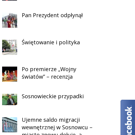
Pan Prezydent odpłynął
Świętowanie i polityka
Po premierze „Wojny
światów” – recenzja
Sosnowieckie przypadki
Ujemne saldo migracji
wewnętrznej w Sosnowcu –
miasto znowu dołuje, a