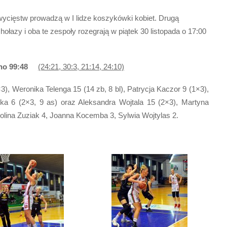
cięstw prowadzą w I lidze koszykówki kobiet. Drugą
łazy i oba te zespoły rozegrają w piątek 30 listopada o 17:00
szno 99:48
(24:21, 30:3, 21:14, 24:10)
), Weronika Telenga 15 (14 zb, 8 bl), Patrycja Kaczor 9 (1×3),
ka 6 (2×3, 9 as) oraz Aleksandra Wojtala 15 (2×3), Martyna
arolina Zuziak 4, Joanna Kocemba 3, Sylwia Wojtylas 2.