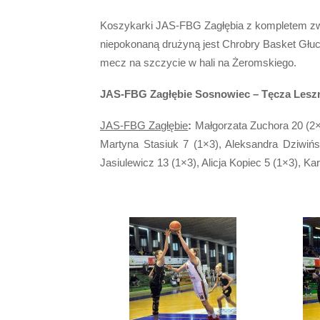
Koszykarki JAS-FBG Zagłębia z kompletem zwy
niepokonaną drużyną jest Chrobry Basket Głucho
mecz na szczycie w hali na Żeromskiego.
JAS-FBG Zagłębie Sosnowiec – Tęcza Le
JAS-FBG Zagłębie
:
Małgorzata Zuchora 20 (2×3
Martyna Stasiuk 7 (1×3), Aleksandra Dziwińs
Jasiulewicz 13 (1×3), Alicja Kopiec 5 (1×3), K