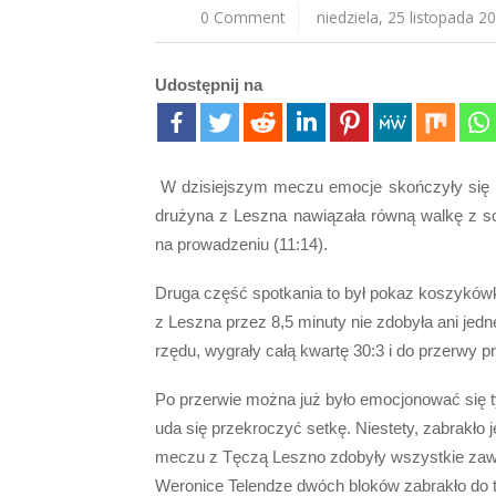
0 Comment
niedziela, 25 listopada 2
Udostępnij na
W dzisiejszym meczu emocje skończyły się 
drużyna z Leszna nawiązała równą walkę z s
na prowadzeniu (11:14).
Druga część spotkania to był pokaz koszyków
z Leszna przez 8,5 minuty nie zdobyła ani jed
rzędu, wygrały całą kwartę 30:3 i do przerwy p
Po przerwie można już było emocjonować się 
uda się przekroczyć setkę. Niestety, zabrakło
meczu z Tęczą Leszno zdobyły wszystkie zawod
Weronice Telendze dwóch bloków zabrakło do tr