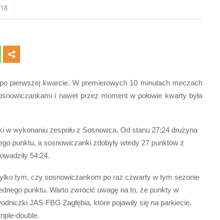
018
po pierwszej kwarcie. W premierowych 10 minutach meczach
osnowiczankami i nawet przez moment w połowie kwarty była
ki w wykonaniu zespołu z Sosnowca. Od stanu 27:24 drużyna
nego punktu, a sosnowiczanki zdobyły wtedy 27 punktów z
rowadziły 54:24.
tylko tym, czy sosnowiczankom po raz czwarty w tym sezonie
 jednego punktu. Warto zwrócić uwagę na to, że punkty w
niczki JAS-FBG Zagłębia, które pojawiły się na parkiecie.
iple-double.