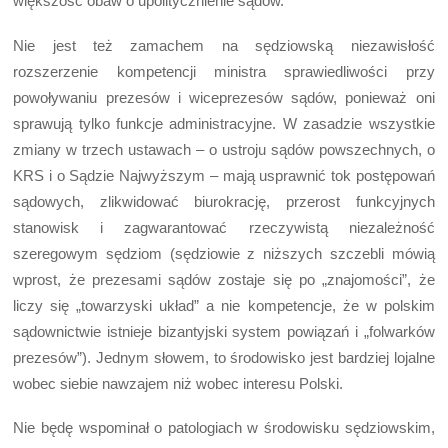
większość obaw o upolitycznienie sądów.
Nie jest też zamachem na sędziowską niezawisłość
rozszerzenie kompetencji ministra sprawiedliwości przy
powoływaniu prezesów i wiceprezesów sądów, ponieważ oni
sprawują tylko funkcje administracyjne. W zasadzie wszystkie
zmiany w trzech ustawach – o ustroju sądów powszechnych, o
KRS i o Sądzie Najwyższym – mają usprawnić tok postępowań
sądowych, zlikwidować biurokrację, przerost funkcyjnych
stanowisk i zagwarantować rzeczywistą niezależność
szeregowym sędziom (sędziowie z niższych szczebli mówią
wprost, że prezesami sądów zostaje się po „znajomości”, że
liczy się „towarzyski układ” a nie kompetencje, że w polskim
sądownictwie istnieje bizantyjski system powiązań i „folwarków
prezesów”). Jednym słowem, to środowisko jest bardziej lojalne
wobec siebie nawzajem niż wobec interesu Polski.
Nie będę wspominał o patologiach w środowisku sędziowskim,