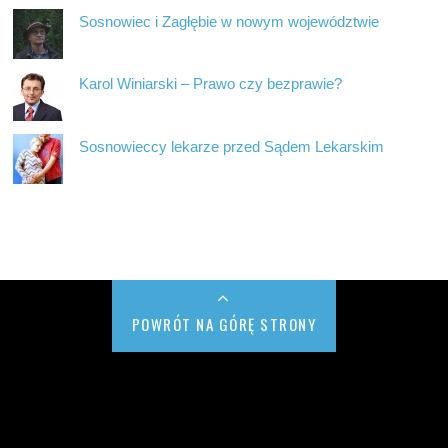
Sosnowiec i Zagłębie w nowym województwie
Karol Winiarski – Prawo czy bezprawie?
Sosnowieccy lekarze przed Sądem Lekarskim
POWRÓT NA GÓRĘ STRONY