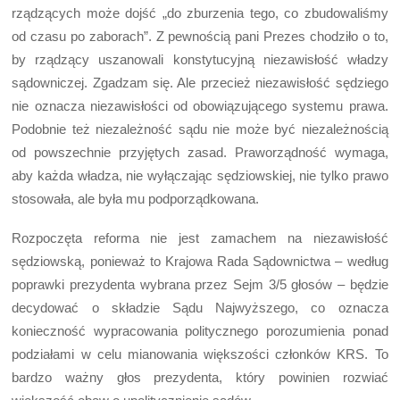
rządzących może dojść „do zburzenia tego, co zbudowaliśmy
od czasu po zaborach”. Z pewnością pani Prezes chodziło o to,
by rządzący uszanowali konstytucyjną niezawisłość władzy
sądowniczej. Zgadzam się. Ale przecież niezawisłość sędziego
nie oznacza niezawisłości od obowiązującego systemu prawa.
Podobnie też niezależność sądu nie może być niezależnością
od powszechnie przyjętych zasad. Praworządność wymaga,
aby każda władza, nie wyłączając sędziowskiej, nie tylko prawo
stosowała, ale była mu podporządkowana.
Rozpoczęta reforma nie jest zamachem na niezawisłość
sędziowską, ponieważ to Krajowa Rada Sądownictwa – według
poprawki prezydenta wybrana przez Sejm 3/5 głosów – będzie
decydować o składzie Sądu Najwyższego, co oznacza
konieczność wypracowania politycznego porozumienia ponad
podziałami w celu mianowania większości członków KRS. To
bardzo ważny głos prezydenta, który powinien rozwiać