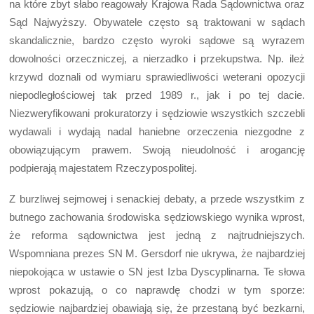
na które zbyt słabo reagowały Krajowa Rada Sądownictwa oraz
Sąd Najwyższy. Obywatele często są traktowani w sądach
skandalicznie, bardzo często wyroki sądowe są wyrazem
dowolności orzeczniczej, a nierzadko i przekupstwa. Np. ileż
krzywd doznali od wymiaru sprawiedliwości weterani opozycji
niepodległościowej tak przed 1989 r., jak i po tej dacie.
Niezweryfikowani prokuratorzy i sędziowie wszystkich szczebli
wydawali i wydają nadal haniebne orzeczenia niezgodne z
obowiązującym prawem. Swoją nieudolność i arogancję
podpierają majestatem Rzeczypospolitej.
Z burzliwej sejmowej i senackiej debaty, a przede wszystkim z
butnego zachowania środowiska sędziowskiego wynika wprost,
że reforma sądownictwa jest jedną z najtrudniejszych.
Wspomniana prezes SN M. Gersdorf nie ukrywa, że najbardziej
niepokojąca w ustawie o SN jest Izba Dyscyplinarna. Te słowa
wprost pokazują, o co naprawdę chodzi w tym sporze:
sędziowie najbardziej obawiają się, że przestaną być bezkarni,