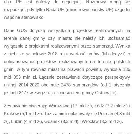
ub.r. PE jest gotowy do negocjacji. Rozmowy mogą się
rozpocząć, gdy tylko Rada UE (ministrowie państw UE) uzgodni
wspólne stanowisko.
Dane GUS dotyczą wszystkich projektów realizowanych na
terenie danej gminy czy miasta; nie należy ich utożsamiać
wyłącznie z projektami realizowanymi przez samorząd. Wynika
z nich, że w połowie 2018 roku wartość umów (lub decyzji) o
dofinansowanie projektów realizowanych na terenie polskich
gmin, w tym również miast na prawach powiatu, wyniosła 186
mld 393 mln zł. Łącznie zestawienie dotyczące perspektywy
unijnej 2014-2020 obejmuje 2478 samorządów (od 1 stycznia
jest ich 2477 w związku ze zniesieniem gminy Ostrowice).
Zestawienie otwierają: Warszawa (17 mld zł), Łódź (7,2 mld zł) i
Kraków (5,1 mld zł). Tuż za nimi uplasowały się Poznań (4,3 mld
zł), Lublin (4 mld zł), Gdańsk (3,3 mld) i Wrocław (3,3 mld zł).