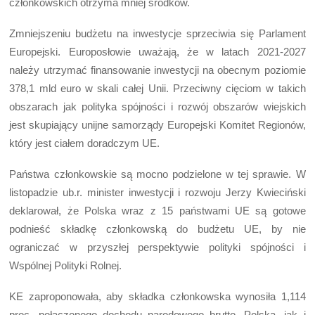
członkowskich otrzyma mniej środków.
Zmniejszeniu budżetu na inwestycje sprzeciwia się Parlament
Europejski. Europosłowie uważają, że w latach 2021-2027
należy utrzymać finansowanie inwestycji na obecnym poziomie
378,1 mld euro w skali całej Unii. Przeciwny cięciom w takich
obszarach jak polityka spójności i rozwój obszarów wiejskich
jest skupiający unijne samorządy Europejski Komitet Regionów,
który jest ciałem doradczym UE.
Państwa członkowskie są mocno podzielone w tej sprawie. W
listopadzie ub.r. minister inwestycji i rozwoju Jerzy Kwieciński
deklarował, że Polska wraz z 15 państwami UE są gotowe
podnieść składkę członkowską do budżetu UE, by nie
ograniczać w przyszłej perspektywie polityki spójności i
Wspólnej Polityki Rolnej.
KE zaproponowała, aby składka członkowska wynosiła 1,114
proc. połączonego dochodu narodowego brutto. Polska, jak i