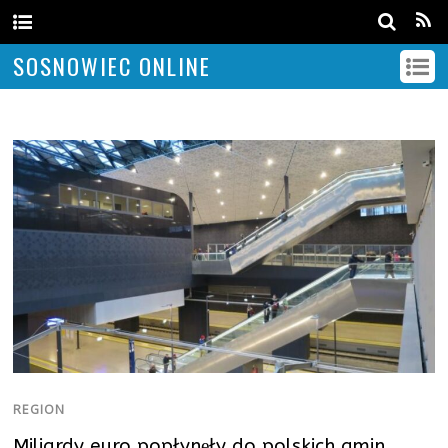
SOSNOWIEC ONLINE
REGION
Miliardy euro popłynęły do polskich gmin