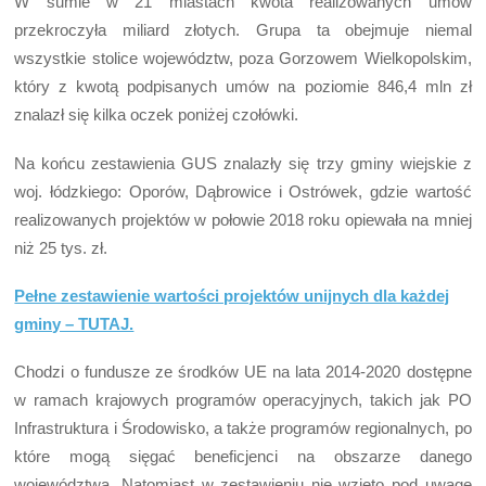
W sumie w 21 miastach kwota realizowanych umów
przekroczyła miliard złotych. Grupa ta obejmuje niemal
wszystkie stolice województw, poza Gorzowem Wielkopolskim,
który z kwotą podpisanych umów na poziomie 846,4 mln zł
znalazł się kilka oczek poniżej czołówki.
Na końcu zestawienia GUS znalazły się trzy gminy wiejskie z
woj. łódzkiego: Oporów, Dąbrowice i Ostrówek, gdzie wartość
realizowanych projektów w połowie 2018 roku opiewała na mniej
niż 25 tys. zł.
Pełne zestawienie wartości projektów unijnych dla każdej
gminy – TUTAJ.
Chodzi o fundusze ze środków UE na lata 2014-2020 dostępne
w ramach krajowych programów operacyjnych, takich jak PO
Infrastruktura i Środowisko, a także programów regionalnych, po
które mogą sięgać beneficjenci na obszarze danego
województwa. Natomiast w zestawieniu nie wzięto pod uwagę