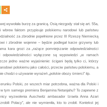
ej wywołała burzę za granicą. Osią niezgody stał się art. 55a,
e i wbrew faktom przypisuje polskiemu narodowi lub państwu
dzialność za zbrodnie popełnione przez III Rzeszę Niemiecką
jowi i zbrodnie wojenne – będzie podlegał karze grzywny lub
sama kara grozi za „rażące pomniejszanie odpowiedzialności
d odpowiedzialności wyłączone są wypowiedzi „w ramach
eszcze jedno ważne wyjaśnienie: ścigani będą tylko ci, którzy
narodowi polskiemu jako całości, przeciw państwu polskiemu, a
e chodzi o używanie wyrażeń „polskie obozy śmierci” itp.
zerunku Polski, ze wszech miar potrzebna, ważna dla Polski i
a, w tym samego premiera Benjamina Netanjahu? To zapewne z
nicy wyzwolenia Auschwitz ambasador Izraela Anna Azari
obili Polacy”, ale nie wymieniła, kto to zrobił. Kontekst jej