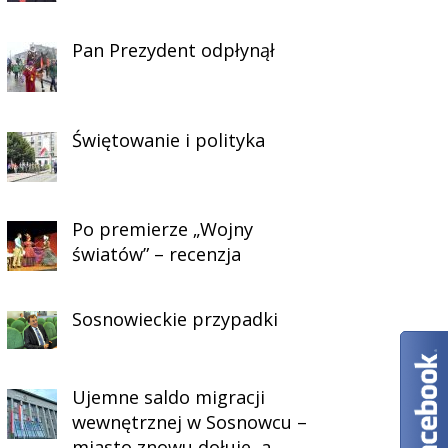
Pan Prezydent odpłynął
Świętowanie i polityka
Po premierze „Wojny
światów” – recenzja
Sosnowieckie przypadki
Ujemne saldo migracji
wewnętrznej w Sosnowcu –
miasto znowu dołuje, a