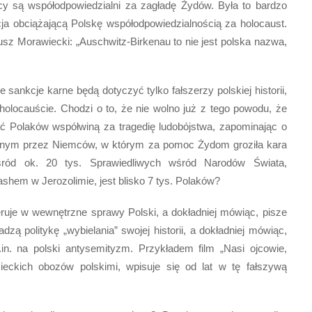
y są współodpowiedzialni za zagładę Żydów. Była to bardzo
ja obciążającą Polskę współodpowiedzialnością za holocaust.
eusz Morawiecki: „Auschwitz-Birkenau to nie jest polska nazwa,
sankcje karne będą dotyczyć tylko fałszerzy polskiej historii,
holocauście. Chodzi o to, że nie wolno już z tego powodu, że
ć Polaków współwiną za tragedię ludobójstwa, zapominając o
anym przez Niemców, w którym za pomoc Żydom groziła kara
śród ok. 20 tys. Sprawiedliwych wśród Narodów Świata,
hem w Jerozolimie, jest blisko 7 tys. Polaków?
eruje w wewnętrzne sprawy Polski, a dokładniej mówiąc, pisze
dzą politykę „wybielania” swojej historii, a dokładniej mówiąc,
in. na polski antysemityzm. Przykładem film „Nasi ojcowie,
ieckich obozów polskimi, wpisuje się od lat w tę fałszywą