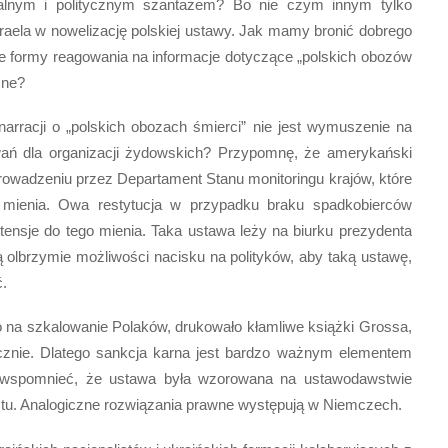
alnym i politycznym szantażem? Bo nie czym innym tylko
aela w nowelizację polskiej ustawy. Jak mamy bronić dobrego
e formy reagowania na informacje dotyczące „polskich obozów
zne?
arracji o „polskich obozach śmierci” nie jest wymuszenie na
wań dla organizacji żydowskich? Przypomnę, że amerykański
prowadzeniu przez Departament Stanu monitoringu krajów, które
o mienia. Owa restytucja w przypadku braku spadkobierców
tensje do tego mienia. Taka ustawa leży na biurku prezydenta
olbrzymie możliwości nacisku na polityków, aby taką ustawę,
.
ło na szkalowanie Polaków, drukowało kłamliwe książki Grossa,
cznie. Dlatego sankcja karna jest bardzo ważnym elementem
e wspomnieć, że ustawa była wzorowana na ustawodawstwie
ustu. Analogiczne rozwiązania prawne występują w Niemczech.