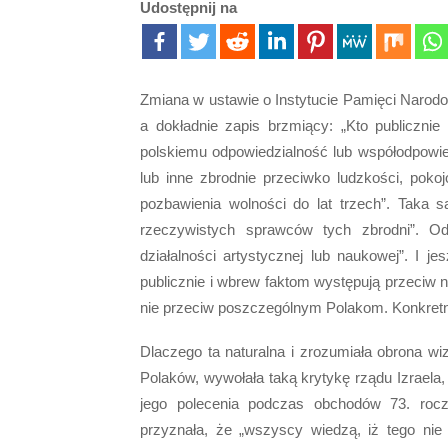
Udostępnij na
Zmiana w ustawie o Instytucie Pamięci Narodow
a dokładnie zapis brzmiący: „Kto publiczni
polskiemu odpowiedzialność lub współodpowie
lub inne zbrodnie przeciwko ludzkości, poko
pozbawienia wolności do lat trzech”. Taka 
rzeczywistych sprawców tych zbrodni”. O
działalności artystycznej lub naukowej”. I j
publicznie i wbrew faktom występują przeciw 
nie przeciw poszczególnym Polakom. Konkretni
Dlaczego ta naturalna i zrozumiała obrona wi
Polaków, wywołała taką krytykę rządu Izrael
jego polecenia podczas obchodów 73. rocz
przyznała, że „wszyscy wiedzą, iż tego nie zr