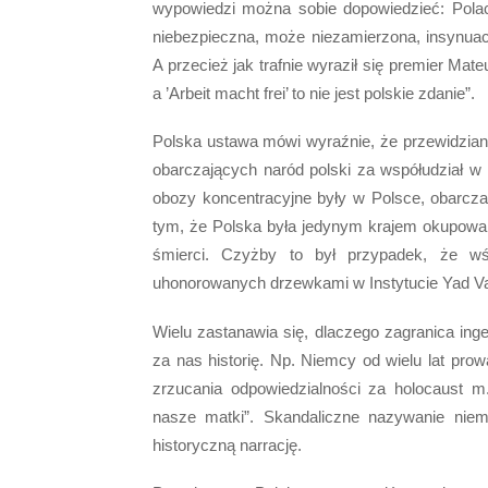
wypowiedzi można sobie dopowiedzieć: Polac
niebezpieczna, może niezamierzona, insynuac
A przecież jak trafnie wyraził się premier Mat
a ’Arbeit macht frei’ to nie jest polskie zdanie”.
Polska ustawa mówi wyraźnie, że przewidziane 
obarczających naród polski za współudział w 
obozy koncentracyjne były w Polsce, obarcza
tym, że Polska była jedynym krajem okupow
śmierci. Czyżby to był przypadek, że w
uhonorowanych drzewkami w Instytucie Yad Vas
Wielu zastanawia się, dlaczego zagranica ing
za nas historię. Np. Niemcy od wielu lat prowa
zrzucania odpowiedzialności za holocaust m.
nasze matki”. Skandaliczne nazywanie niem
historyczną narrację.