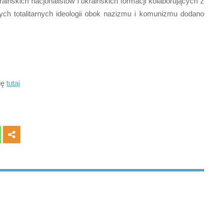
ińskich nacjonalistów i ukraińskich formacji kolaborujących z
nych totalitarnych ideologii obok nazizmu i komunizmu dodano
się
tutaj