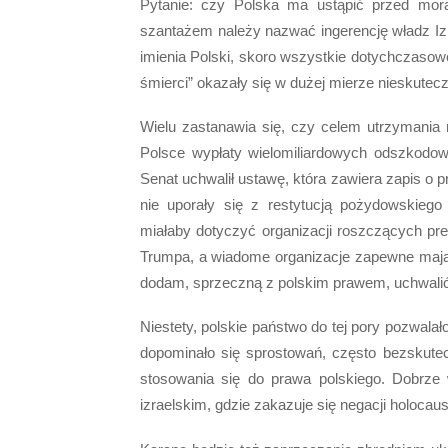
Pytanie: czy Polska ma ustąpić przed mor
szantażem należy nazwać ingerencję władz Izr
imienia Polski, skoro wszystkie dotychczasow
śmierci” okazały się w dużej mierze nieskutec
Wielu zastanawia się, czy celem utrzymania n
Polsce wypłaty wielomiliardowych odszkodo
Senat uchwalił ustawę, która zawiera zapis o 
nie uporały się z restytucją pożydowskieg
miałaby dotyczyć organizacji roszczących pre
Trumpa, a wiadome organizacje zapewne mają 
dodam, sprzeczną z polskim prawem, uchwalić
Niestety, polskie państwo do tej pory pozwala
dopominało się sprostowań, często bezskute
stosowania się do prawa polskiego. Dobrz
izraelskim, gdzie zakazuje się negacji holoca