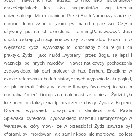
chrześcijańskich lub jako nacjonalistów wg terminu
uniwersalnego. Moim zdaniem Polski Ruch Narodowy stara się
chronić dobro wspólne jakim jest naród i państwo. Często
używany jest na ich określenie termin „Państwowcy”. Jeśli
chodzi o skrajnych nacjonalistów czyli szowinistów, to są nimi w
większości Żydzi, wywodząc to chociażby z ich religii i ich
praktyk. Żydzi jako naród „wybrany” przez Boga, są lepsi i
ważniejsi od innych narodów. Nawet naukowcy pochodzenia
żydowskiego, jak pani profesor dr hab. Barbara Engelking w
czasie referowania badań historycznych wypowiedziała pogląd,
że jak umierali Polacy w czasie II wojny światowej, to była to
normalna śmierć biologiczna, natomiast jak umierali Żydzi była
to śmierć metafizyczna tj. połączenie duszy Żyda z Bogiem.
Również wypowiedź obrzydliwa i kłamliwa prof. Pawła
Śpiewaka, dyrektora Żydowskiego Instytutu Historycznego w
Warszawie, który mówił ,że w przeszłości Żydzi zawsze byli
ofiarami, byli mordowani, ale sami nikogo nie mordowali, co jest