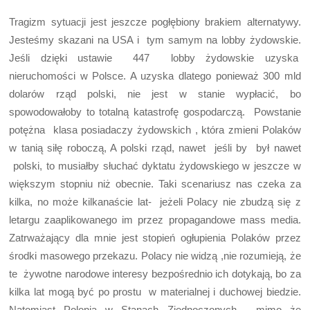
Tragizm sytuacji jest jeszcze pogłębiony brakiem alternatywy.
Jesteśmy skazani na USA i tym samym na lobby żydowskie.
Jeśli dzięki ustawie 447 lobby żydowskie uzyska
nieruchomości w Polsce. A uzyska dlatego ponieważ 300 mld
dolarów rząd polski, nie jest w stanie wypłacić, bo
spowodowałoby to totalną katastrofę gospodarczą. Powstanie
potężna klasa posiadaczy żydowskich , która zmieni Polaków
w tanią siłę roboczą, A polski rząd, nawet jeśli by był nawet
polski, to musiałby słuchać dyktatu żydowskiego w jeszcze w
większym stopniu niż obecnie. Taki scenariusz nas czeka za
kilka, no może kilkanaście lat- jeżeli Polacy nie zbudzą się z
letargu zaaplikowanego im przez propagandowe mass media.
Zatrważający dla mnie jest stopień ogłupienia Polaków przez
środki masowego przekazu. Polacy nie widzą ,nie rozumieją, że
te żywotne narodowe interesy bezpośrednio ich dotykają, bo za
kilka lat mogą być po prostu w materialnej i duchowej biedzie.
Natomiast Polonia w Stanach Zjednoczonych, mimo że