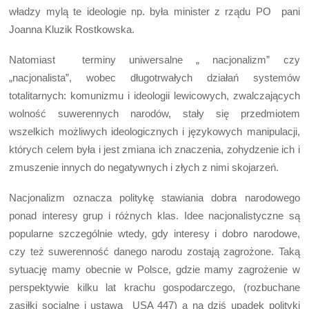
władzy mylą te ideologie np. była minister z rządu PO pani
Joanna Kluzik Rostkowska.
Natomiast terminy uniwersalne „ nacjonalizm” czy
„nacjonalista”, wobec długotrwałych działań systemów
totalitarnych: komunizmu i ideologii lewicowych, zwalczających
wolność suwerennych narodów, stały się przedmiotem
wszelkich możliwych ideologicznych i językowych manipulacji,
których celem była i jest zmiana ich znaczenia, zohydzenie ich i
zmuszenie innych do negatywnych i złych z nimi skojarzeń.
Nacjonalizm oznacza politykę stawiania dobra narodowego
ponad interesy grup i różnych klas. Idee nacjonalistyczne są
popularne szczególnie wtedy, gdy interesy i dobro narodowe,
czy też suwerenność danego narodu zostają zagrożone. Taką
sytuację mamy obecnie w Polsce, gdzie mamy zagrożenie w
perspektywie kilku lat krachu gospodarczego, (rozbuchane
zasiłki socjalne i ustawa USA 447) a na dziś upadek polityki