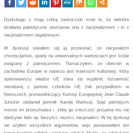
Dyskutując z moją córką zaskoczyło mnie to, że niektóre
działania patriotyczne utożsamia ona z nacjonalizmem i to z
nacjonalizmem negatywnym.
W dyskusji starałem się ją przekonać, że nacjonalizm
chrześcijański, oparty na uniwersalnych wartościach jest ściśle
związany z patriotyzmem. Tłumaczyłem, że obecnie w
zachodniej Europie w natarciu jest marksizm kulturowy, który
opanowawszy władze UE stara się wyplenić tożsamość
narodową z państw członków UE (nie przypadkiem w
Niemczech, przewodniczący Komisji Europejskiej Jean Claude
Juncker odsłaniał pomnik Karola Marksa). Stąd patriotyzm
mocno im przeszkadza i żeby go zniszczyć przypina mu się
obelżywe łatki np. faszyści, naziści, nacjonaliści. W tej dyskusji
nie użyłem wszystkich argumentów, więc postanowiłem ten
temat bardziej zgłębić i stąd ten artykuł. Myślę, że artykuł ten