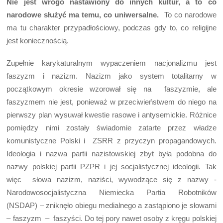
Nie jest wrogo nastawiony do innych kultur, a to co
narodowe służyć ma temu, co uniwersalne.
To co narodowe
ma tu charakter przypadłościowy, podczas gdy to, co religijne
jest koniecznością.
Zupełnie karykaturalnym wypaczeniem nacjonalizmu jest
faszyzm i nazizm. Nazizm jako system totalitarny w
początkowym okresie wzorował się na faszyzmie, ale
faszyzmem nie jest, ponieważ w przeciwieństwem do niego na
pierwszy plan wysuwał kwestie rasowe i antysemickie. Różnice
pomiędzy nimi zostały świadomie zatarte przez władze
komunistyczne Polski i ZSRR z przyczyn propagandowych.
Ideologia i nazwa partii nazistowskiej zbyt była podobna do
nazwy polskiej partii PZPR i jej socjalistycznej ideologii. Tak
więc słowa nazizm, naziści, wywodzące się z nazwy -
Narodowosocjalistyczna Niemiecka Partia Robotników
(NSDAP) – zniknęło obiegu medialnego a zastąpiono je słowami
– faszyzm – faszyści. Do tej pory nawet osoby z kręgu polskiej