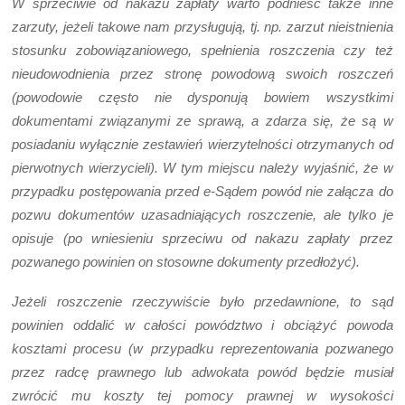
W sprzeciwie od nakazu zapłaty warto podnieść także inne
zarzuty, jeżeli takowe nam przysługują, tj. np. zarzut nieistnienia
stosunku zobowiązaniowego, spełnienia roszczenia czy też
nieudowodnienia przez stronę powodową swoich roszczeń
(powodowie często nie dysponują bowiem wszystkimi
dokumentami związanymi ze sprawą, a zdarza się, że są w
posiadaniu wyłącznie zestawień wierzytelności otrzymanych od
pierwotnych wierzycieli). W tym miejscu należy wyjaśnić, że w
przypadku postępowania przed e-Sądem powód nie załącza do
pozwu dokumentów uzasadniających roszczenie, ale tylko je
opisuje (po wniesieniu sprzeciwu od nakazu zapłaty przez
pozwanego powinien on stosowne dokumenty przedłożyć).
Jeżeli roszczenie rzeczywiście było przedawnione, to sąd
powinien oddalić w całości powództwo i obciążyć powoda
kosztami procesu (w przypadku reprezentowania pozwanego
przez radcę prawnego lub adwokata powód będzie musiał
zwrócić mu koszty tej pomocy prawnej w wysokości