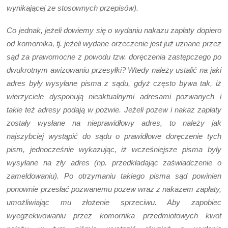
wynikającej ze stosownych przepisów).
Co jednak, jeżeli dowiemy się o wydaniu nakazu zapłaty dopiero
od komornika, tj. jeżeli wydane orzeczenie jest już uznane przez
sąd za prawomocne z powodu tzw. doręczenia zastępczego po
dwukrotnym awizowaniu przesyłki? Wtedy należy ustalić na jaki
adres były wysyłane pisma z sądu, gdyż często bywa tak, iż
wierzyciele dysponują nieaktualnymi adresami pozwanych i
takie też adresy podają w pozwie. Jeżeli pozew i nakaz zapłaty
zostały wysłane na nieprawidłowy adres, to należy jak
najszybciej wystąpić do sądu o prawidłowe doręczenie tych
pism, jednocześnie wykazując, iż wcześniejsze pisma były
wysyłane na zły adres (np. przedkładając zaświadczenie o
zameldowaniu). Po otrzymaniu takiego pisma sąd powinien
ponownie przesłać pozwanemu pozew wraz z nakazem zapłaty,
umożliwiając mu złożenie sprzeciwu. Aby zapobiec
wyegzekwowaniu przez komornika przedmiotowych kwot