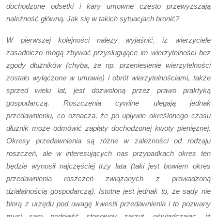
dochodzone odsetki i kary umowne często przewyższają
należność główną. Jak się w takich sytuacjach bronić?
W pierwszej kolejności należy wyjaśnić, iż wierzyciele
zasadniczo mogą zbywać przysługujące im wierzytelności bez
zgody dłużników (chyba, że np. przeniesienie wierzytelności
zostało wyłączone w umowie) i obrót wierzytelnościami, także
sprzed wielu lat, jest dozwoloną przez prawo praktyką
gospodarczą. Roszczenia cywilne ulegają jednak
przedawnieniu, co oznacza, że po upływie określonego czasu
dłużnik może odmówić zapłaty dochodzonej kwoty pieniężnej.
Okresy przedawnienia są różne w zależności od rodzaju
roszczeń, ale w interesujących nas przypadkach okres ten
będzie wynosił najczęściej trzy lata (taki jest bowiem okres
przedawnienia roszczeń związanych z prowadzoną
działalnością gospodarczą). Istotne jest jednak to, że sądy nie
biorą z urzędu pod uwagę kwestii przedawnienia i to pozwany
musi sam podnieść stosowny zarzut, oświadczając, iż