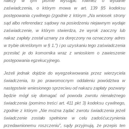
należy w tym piśmie wystąpić również o wydanie
zaświadczenia, o którym mowa w art. 139 §5 kodeksu
postępowania cywilnego (zgodnie z którym „Na wniosek strony
sąd albo referendarz sądowy na posiedzeniu niejawnym wydaje
zaświadczenie, w którym stwierdza, że wyrok zaoczny lub
nakaz zapłaty został uznany za doręczony na oznaczony adres
w trybie określonym w § 1.”) i po uzyskaniu tego zaświadczenia
przesłać je do komornika wraz z wnioskiem o zawieszenie
postępowania egzekucyjnego.
Jeżeli jednak dojdzie do wyegzekwowania przez wierzyciela
świadczenia, to po prawomocnym oddaleniu powództwa w
następstwie wniesionego sprzeciwu od nakazu zapłaty pozwany
będzie mógł się domagać od powoda zwrotu nienależnego
świadczenia (pomimo treści art. 411 pkt 3) kodeksu cywilnego,
zgodnie z którym „Nie można żądać zwrotu świadczenia jeżeli
świadczenie zostało spełnione w celu zadośćuczynienia
przedawnionemu roszczeniu”, sądy przyjmują, że przepis ten