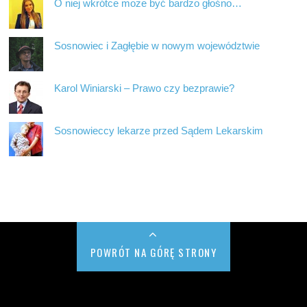
O niej wkrótce może być bardzo głośno…
Sosnowiec i Zagłębie w nowym województwie
Karol Winiarski – Prawo czy bezprawie?
Sosnowieccy lekarze przed Sądem Lekarskim
POWRÓT NA GÓRĘ STRONY