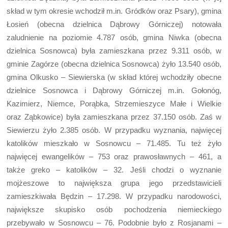
skład w tym okresie wchodził m.in. Gródków oraz Psary), gmina
Łosień (obecna dzielnica Dąbrowy Górniczej) notowała
zaludnienie na poziomie 4.787 osób, gmina Niwka (obecna
dzielnica Sosnowca) była zamieszkana przez 9.311 osób, w
gminie Zagórze (obecna dzielnica Sosnowca) żyło 13.540 osób,
gmina Olkusko – Siewierska (w skład której wchodziły obecne
dzielnice Sosnowca i Dąbrowy Górniczej m.in. Gołonóg,
Kazimierz, Niemce, Porąbka, Strzemieszyce Małe i Wielkie
oraz Ząbkowice) była zamieszkana przez 37.150 osób. Zaś w
Siewierzu żyło 2.385 osób. W przypadku wyznania, najwięcej
katolików mieszkało w Sosnowcu – 71.485. Tu też żyło
najwięcej ewangelików – 753 oraz prawosławnych – 461, a
także greko – katolików – 32. Jeśli chodzi o wyznanie
mojżeszowe to największa grupa jego przedstawicieli
zamieszkiwała Będzin – 17.298. W przypadku narodowości,
największe skupisko osób pochodzenia niemieckiego
przebywało w Sosnowcu – 76. Podobnie było z Rosjanami –