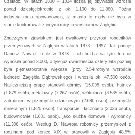
Czeladź. W latach 1830 – 1914 liczba jej obywateli wzrosła
ponad dziesięciokrotnie, z ok. 1.100 do 11.880. Późna
industrializacja spowodowała, iż miasto to nigdy nie było w
stanie konkurować z innymi miejscowościami w Zagłębiu.
Znaczącym zjawiskiem jest gwałtowny przyrost robotników
przemysłowych w Zagłębiu w latach 1873 – 1897. Jak podaje
Dariusz Nawrot, o ile w 1873 r. ich liczba na tym terenie
wynosiła ponad 3.000, o tyle już dwadzieścia cztery lata później
była piętnastokrotnie większa (przy 2,5-krotnym wzroście
ludności Zagłębia Dąbrowskiego) i wnosiła ok. 47.500 osób.
Najliczniejszą grupę stanowili górnicy (15.098 osób), hutnicy
(1.879 osób), metalowcy (7.267 osób), włókniarze (8.585 osób),
zatrudnieni w przemyśle odzieżowym (2.690 osób), przemyśle
mineralnym (1.825 osób), transporcie i łączności (3.036 osób),
budownictwie (1.681 osób), jako służba domowa i wyrobnicy
(11.308 osób). Według D. Nawrota robotnicy przemysłowi z
rodzinami pod koniec XIX w. stanowili w Zagłębiu 48,5%