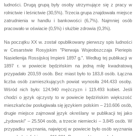
ludności. Drugą grupą były osoby utrzymujące się z pracy w
rolnictwie i leśnictwie (30,5%). Trzecia grupa znajdowała miejsce
zatrudnienia w handlu i bankowości (6,7%). Najmniej osób
pracowało w oświacie (0,5%) i służbie zdrowia (0,3%).
Na początku XX w. został opublikowany pierwszy spis ludności
w Cesarstwie Rosyjskim ”Pierwaja Wsjeobszczaja Pieriepis
Nasielienija Rossijskoj Impierii 1897 g.”. Według tej publikacji w
1897 r. w powiecie będzińskim na jedną milę kwadratową
przypadało 203,59 osób. Bez miast było to 183,8 osób. Łączna
liczba osób zamieszkujących powiat wynosiła 244.433 osoby.
Wśród nich było: 124.940 mężczyzn i 119.493 kobiet. Jeśli
chodzi o język ojczysty to w powiecie będzińskim większość
mieszkańców posługiwała się językiem polskim – 210.606 osób,
drugie miejsce zajmował język określany w publikacji tej jako
„żydowski” – 25.504 osób, a trzecie niemiecki – 3.845 osób. W
przypadku wyznania, najwięcej w powiecie było osób wyznania