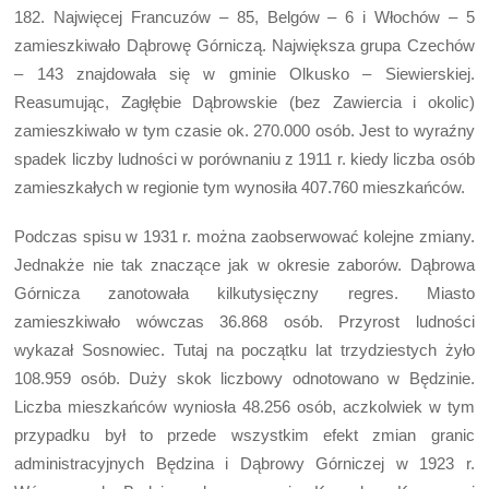
182. Najwięcej Francuzów – 85, Belgów – 6 i Włochów – 5
zamieszkiwało Dąbrowę Górniczą. Największa grupa Czechów
– 143 znajdowała się w gminie Olkusko – Siewierskiej.
Reasumując, Zagłębie Dąbrowskie (bez Zawiercia i okolic)
zamieszkiwało w tym czasie ok. 270.000 osób. Jest to wyraźny
spadek liczby ludności w porównaniu z 1911 r. kiedy liczba osób
zamieszkałych w regionie tym wynosiła 407.760 mieszkańców.
Podczas spisu w 1931 r. można zaobserwować kolejne zmiany.
Jednakże nie tak znaczące jak w okresie zaborów. Dąbrowa
Górnicza zanotowała kilkutysięczny regres. Miasto
zamieszkiwało wówczas 36.868 osób. Przyrost ludności
wykazał Sosnowiec. Tutaj na początku lat trzydziestych żyło
108.959 osób. Duży skok liczbowy odnotowano w Będzinie.
Liczba mieszkańców wyniosła 48.256 osób, aczkolwiek w tym
przypadku był to przede wszystkim efekt zmian granic
administracyjnych Będzina i Dąbrowy Górniczej w 1923 r.