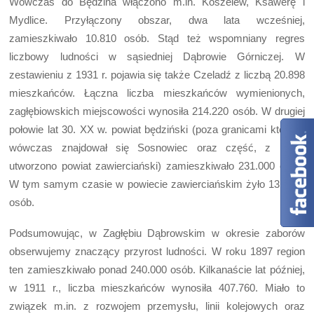
Wówczas do Będzina włączono m.in. Koszelew, Ksawerę i
Mydlice. Przyłączony obszar, dwa lata wcześniej,
zamieszkiwało 10.810 osób. Stąd też wspomniany regres
liczbowy ludności w sąsiedniej Dąbrowie Górniczej. W
zestawieniu z 1931 r. pojawia się także Czeladź z liczbą 20.898
mieszkańców. Łączna liczba mieszkańców wymienionych,
zagłębiowskich miejscowości wynosiła 214.220 osób. W drugiej
połowie lat 30. XX w. powiat będziński (poza granicami którego
wówczas znajdował się Sosnowiec oraz część, z której
utworzono powiat zawierciański) zamieszkiwało 231.000 osób.
W tym samym czasie w powiecie zawierciańskim żyło 131.000
osób.
Podsumowując, w Zagłębiu Dąbrowskim w okresie zaborów
obserwujemy znaczący przyrost ludności. W roku 1897 region
ten zamieszkiwało ponad 240.000 osób. Kilkanaście lat później,
w 1911 r., liczba mieszkańców wynosiła 407.760. Miało to
związek m.in. z rozwojem przemysłu, linii kolejowych oraz