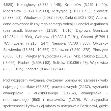
4.589), Koziegłowy (3.372 i 145), Kromołów (3.161 i 420),
Modrzejów (1.858 i 2.039), Mrzygłód (2.033 i 93), Siewierz
(2.998 i 59), Włodowice (2.037 i 203), Żarki (5.502 i 721). A teraz
dane dotyczące liczby tego samego rodzaju ludności w gminach
(bez osad): Bobrowniki (11.910 i 1.516), Dąbrowa Górnicza
(12.854 i 11.934), Gzichów (10.338 i 7.191), Choroń (5.799 i
789), Łosień (7.215 i 247), Niegowa (7.790 i 389), Olkusko-
Siewierska (15.561 i 10.659), Ożarowice (7.890 i 378), Pinczyce
(8.036 i 813), Poręba Mrzygłodzka (6.432 i 743), Rokitno (11.101
i 3.066), Rudniki (5.508 i 53), Sulików (10.056 i 29), Wojkowice
(8.556 i 835), Zagórze (8.467 i 12.041).
Pod względem wyznania ówczesny Sosnowiec zamieszkiwało
najwięcej katolików (65.837), prawosławnych (2.137), wyznania
ewangelicko – augsburskiego (10.752), ewangelicko –
reformowanego (650) i mariawitów (1.279). W przypadku
społeczności żydowskiej miasto to ustępowało Będzinowi, gdzie