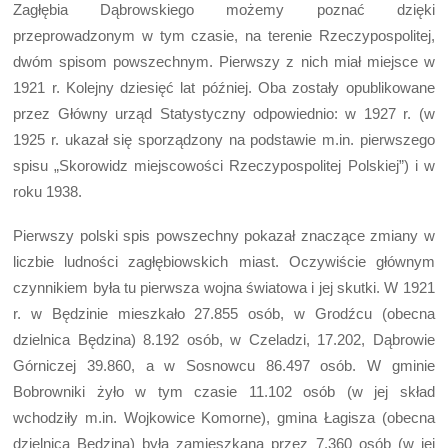
Zagłębia Dąbrowskiego możemy poznać dzięki
przeprowadzonym w tym czasie, na terenie Rzeczypospolitej,
dwóm spisom powszechnym. Pierwszy z nich miał miejsce w
1921 r. Kolejny dziesięć lat później. Oba zostały opublikowane
przez Główny urząd Statystyczny odpowiednio: w 1927 r. (w
1925 r. ukazał się sporządzony na podstawie m.in. pierwszego
spisu „Skorowidz miejscowości Rzeczypospolitej Polskiej”) i w
roku 1938.
Pierwszy polski spis powszechny pokazał znaczące zmiany w
liczbie ludności zagłębiowskich miast. Oczywiście głównym
czynnikiem była tu pierwsza wojna światowa i jej skutki. W 1921
r. w Będzinie mieszkało 27.855 osób, w Grodźcu (obecna
dzielnica Będzina) 8.192 osób, w Czeladzi, 17.202, Dąbrowie
Górniczej 39.860, a w Sosnowcu 86.497 osób. W gminie
Bobrowniki żyło w tym czasie 11.102 osób (w jej skład
wchodziły m.in. Wojkowice Komorne), gmina Łagisza (obecna
dzielnica Będzina) była zamieszkana przez 7.360 osób (w jej