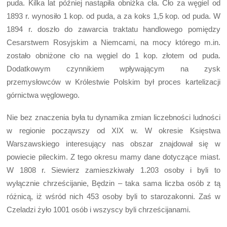
puda. Kilka lat później nastąpiła obniżka cła. Cło za węgiel od
1893 r. wynosiło 1 kop. od puda, a za koks 1,5 kop. od puda. W
1894 r. doszło do zawarcia traktatu handlowego pomiędzy
Cesarstwem Rosyjskim a Niemcami, na mocy którego m.in.
zostało obniżone cło na węgiel do 1 kop. złotem od puda.
Dodatkowym czynnikiem wpływającym na zysk
przemysłowców w Królestwie Polskim był proces kartelizacji
górnictwa węglowego.
Nie bez znaczenia była tu dynamika zmian liczebności ludności
w regionie począwszy od XIX w. W okresie Księstwa
Warszawskiego interesujący nas obszar znajdował się w
powiecie pileckim. Z tego okresu mamy dane dotyczące miast.
W 1808 r. Siewierz zamieszkiwały 1.203 osoby i byli to
wyłącznie chrześcijanie, Będzin – taka sama liczba osób z tą
różnicą, iż wśród nich 453 osoby byli to starozakonni. Zaś w
Czeladzi żyło 1001 osób i wszyscy byli chrześcijanami.