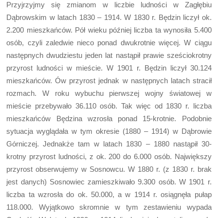
Przyjrzyjmy się zmianom w liczbie ludności w Zagłębiu
Dąbrowskim w latach 1830 – 1914. W 1830 r. Będzin liczył ok.
2.200 mieszkańców. Pół wieku później liczba ta wynosiła 5.400
osób, czyli zaledwie nieco ponad dwukrotnie więcej. W ciągu
następnych dwudziestu jeden lat nastąpił prawie sześciokrotny
przyrost ludności w mieście. W 1901 r. Będzin liczył 30.124
mieszkańców. Ów przyrost jednak w następnych latach stracił
rozmach. W roku wybuchu pierwszej wojny światowej w
mieście przebywało 36.110 osób. Tak więc od 1830 r. liczba
mieszkańców Będzina wzrosła ponad 15-krotnie. Podobnie
sytuacja wyglądała w tym okresie (1880 – 1914) w Dąbrowie
Górniczej. Jednakże tam w latach 1830 – 1880 nastąpił 30-
krotny przyrost ludności, z ok. 200 do 6.000 osób. Największy
przyrost obserwujemy w Sosnowcu. W 1880 r. (z 1830 r. brak
jest danych) Sosnowiec zamieszkiwało 9.300 osób. W 1901 r.
liczba ta wzrosła do ok. 50.000, a w 1914 r. osiągnęła pułap
118.000. Wyjątkowo skromnie w tym zestawieniu wypada