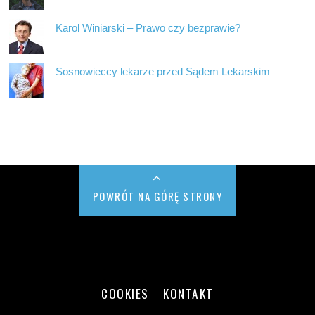
Karol Winiarski – Prawo czy bezprawie?
Sosnowieccy lekarze przed Sądem Lekarskim
POWRÓT NA GÓRĘ STRONY
COOKIES
KONTAKT