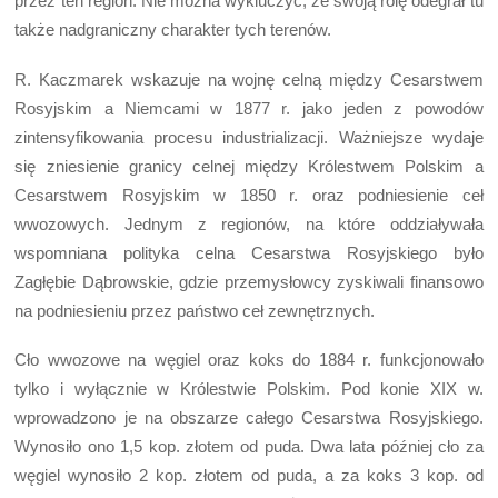
przez ten region. Nie można wykluczyć, że swoją rolę odegrał tu
także nadgraniczny charakter tych terenów.
R. Kaczmarek wskazuje na wojnę celną między Cesarstwem
Rosyjskim a Niemcami w 1877 r. jako jeden z powodów
zintensyfikowania procesu industrializacji. Ważniejsze wydaje
się zniesienie granicy celnej między Królestwem Polskim a
Cesarstwem Rosyjskim w 1850 r. oraz podniesienie ceł
wwozowych. Jednym z regionów, na które oddziaływała
wspomniana polityka celna Cesarstwa Rosyjskiego było
Zagłębie Dąbrowskie, gdzie przemysłowcy zyskiwali finansowo
na podniesieniu przez państwo ceł zewnętrznych.
Cło wwozowe na węgiel oraz koks do 1884 r. funkcjonowało
tylko i wyłącznie w Królestwie Polskim. Pod konie XIX w.
wprowadzono je na obszarze całego Cesarstwa Rosyjskiego.
Wynosiło ono 1,5 kop. złotem od puda. Dwa lata później cło za
węgiel wynosiło 2 kop. złotem od puda, a za koks 3 kop. od