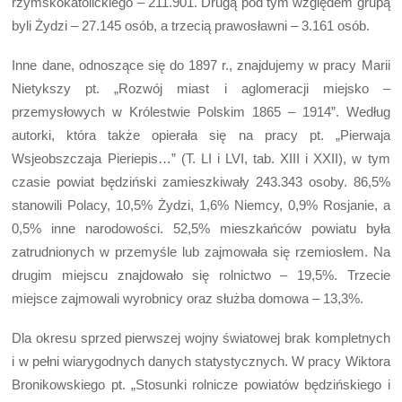
rzymskokatolickiego – 211.901. Drugą pod tym względem grupą
byli Żydzi – 27.145 osób, a trzecią prawosławni – 3.161 osób.
Inne dane, odnoszące się do 1897 r., znajdujemy w pracy Marii
Nietykszy pt. „Rozwój miast i aglomeracji miejsko –
przemysłowych w Królestwie Polskim 1865 – 1914”. Według
autorki, która także opierała się na pracy pt. „Pierwaja
Wsjeobszczaja Pieriepis…” (T. LI i LVI, tab. XIII i XXII), w tym
czasie powiat będziński zamieszkiwały 243.343 osoby. 86,5%
stanowili Polacy, 10,5% Żydzi, 1,6% Niemcy, 0,9% Rosjanie, a
0,5% inne narodowości. 52,5% mieszkańców powiatu była
zatrudnionych w przemyśle lub zajmowała się rzemiosłem. Na
drugim miejscu znajdowało się rolnictwo – 19,5%. Trzecie
miejsce zajmowali wyrobnicy oraz służba domowa – 13,3%.
Dla okresu sprzed pierwszej wojny światowej brak kompletnych
i w pełni wiarygodnych danych statystycznych. W pracy Wiktora
Bronikowskiego pt. „Stosunki rolnicze powiatów będzińskiego i