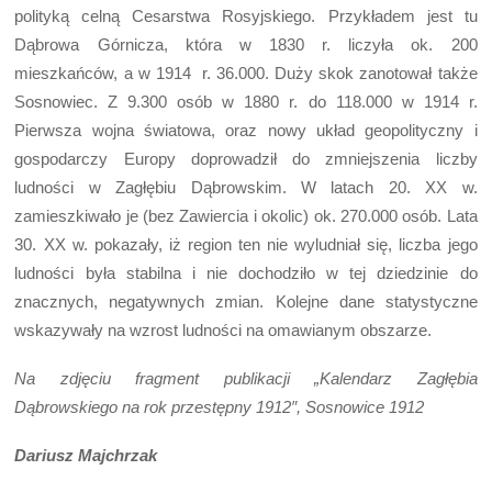
polityką celną Cesarstwa Rosyjskiego. Przykładem jest tu
Dąbrowa Górnicza, która w 1830 r. liczyła ok. 200
mieszkańców, a w 1914 r. 36.000. Duży skok zanotował także
Sosnowiec. Z 9.300 osób w 1880 r. do 118.000 w 1914 r.
Pierwsza wojna światowa, oraz nowy układ geopolityczny i
gospodarczy Europy doprowadził do zmniejszenia liczby
ludności w Zagłębiu Dąbrowskim. W latach 20. XX w.
zamieszkiwało je (bez Zawiercia i okolic) ok. 270.000 osób. Lata
30. XX w. pokazały, iż region ten nie wyludniał się, liczba jego
ludności była stabilna i nie dochodziło w tej dziedzinie do
znacznych, negatywnych zmian. Kolejne dane statystyczne
wskazywały na wzrost ludności na omawianym obszarze.
Na zdjęciu fragment publikacji „Kalendarz Zagłębia
Dąbrowskiego na rok przestępny 1912″, Sosnowice 1912
Dariusz Majchrzak