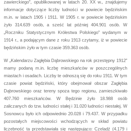
zawierckiego”, opublikowanej w latach 20. XX w., znajdujemy
informacje dotyczące liczby ludności w powiecie będzińskim
m.in. w latach 1905 i 1911. W 1905 r. w powiecie będzińskim
żyło 314.639 osób, a sześć lat później 404.901 osób. W
„Roczniku Statystycznym Królestwa Polskiego” wydanym w
1914 r., a podającym dane z roku 1913 czytamy, iż w powiecie
będzińskim żyło w tym czasie 359.363 osób.
W „Kalendarzu Zagłębia Dąbrowskiego na rok przestępny 1912”
mamy podaną m.in. liczbę mieszkańców w poszczególnych
miastach i osadach. Liczby te odnoszą się do roku 1911. W tym
czasie powiat będziński, który obejmował obszar Zagłębia
Dąbrowskiego oraz tereny spoza tego regionu, zamieszkiwało
407.760 mieszkańców. W Będzinie żyło 18.988 osób
zaliczanych do tzw. ludności stałej i 31.020 ludności niestałej. W
Sosnowcu było ich odpowiednio 20.028 i 79.437. W przypadku
pozostałych miejscowości wchodzących w skład powiatu
liczebność ta przedstawiała się następująco: Czeladź (4.179 i