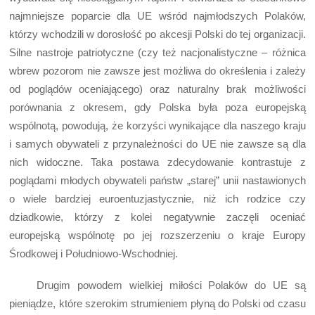
najmniejsze poparcie dla UE wśród najmłodszych Polaków,
którzy wchodzili w dorosłość po akcesji Polski do tej organizacji.
Silne nastroje patriotyczne (czy też nacjonalistyczne – różnica
wbrew pozorom nie zawsze jest możliwa do określenia i zależy
od poglądów oceniającego) oraz naturalny brak możliwości
porównania z okresem, gdy Polska była poza europejską
wspólnotą, powodują, że korzyści wynikające dla naszego kraju
i samych obywateli z przynależności do UE nie zawsze są dla
nich widoczne. Taka postawa zdecydowanie kontrastuje z
poglądami młodych obywateli państw „starej” unii nastawionych
o wiele bardziej euroentuzjastycznie, niż ich rodzice czy
dziadkowie, którzy z kolei negatywnie zaczęli oceniać
europejską wspólnotę po jej rozszerzeniu o kraje Europy
Środkowej i Południowo-Wschodniej.
Drugim powodem wielkiej miłości Polaków do UE są
pieniądze, które szerokim strumieniem płyną do Polski od czasu