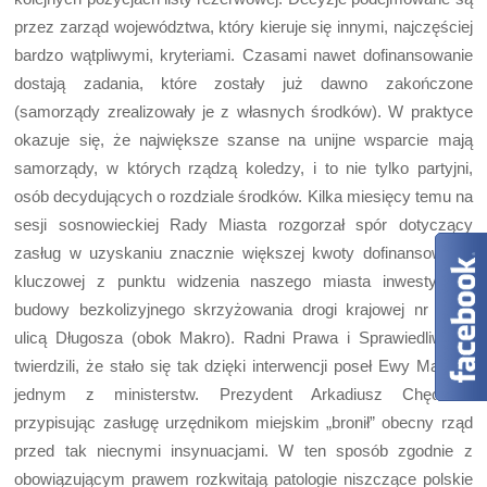
przez zarząd województwa, który kieruje się innymi, najczęściej
bardzo wątpliwymi, kryteriami. Czasami nawet dofinansowanie
dostają zadania, które zostały już dawno zakończone
(samorządy zrealizowały je z własnych środków). W praktyce
okazuje się, że największe szanse na unijne wsparcie mają
samorządy, w których rządzą koledzy, i to nie tylko partyjni,
osób decydujących o rozdziale środków. Kilka miesięcy temu na
sesji sosnowieckiej Rady Miasta rozgorzał spór dotyczący
zasług w uzyskaniu znacznie większej kwoty dofinansowania
kluczowej z punktu widzenia naszego miasta inwestycji –
budowy bezkolizyjnego skrzyżowania drogi krajowej nr 94 z
ulicą Długosza (obok Makro). Radni Prawa i Sprawiedliwości
twierdzili, że stało się tak dzięki interwencji poseł Ewy Malik w
jednym z ministerstw. Prezydent Arkadiusz Chęciński
przypisując zasługę urzędnikom miejskim „bronił” obecny rząd
przed tak niecnymi insynuacjami. W ten sposób zgodnie z
obowiązującym prawem rozkwitają patologie niszczące polskie