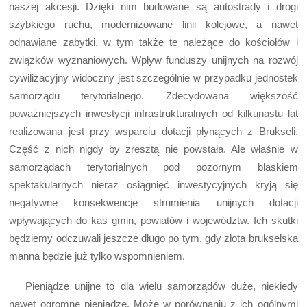
naszej akcesji. Dzięki nim budowane są autostrady i drogi
szybkiego ruchu, modernizowane linii kolejowe, a nawet
odnawiane zabytki, w tym także te należące do kościołów i
związków wyznaniowych. Wpływ funduszy unijnych na rozwój
cywilizacyjny widoczny jest szczególnie w przypadku jednostek
samorządu terytorialnego. Zdecydowana większość
poważniejszych inwestycji infrastrukturalnych od kilkunastu lat
realizowana jest przy wsparciu dotacji płynących z Brukseli.
Część z nich nigdy by zresztą nie powstała. Ale właśnie w
samorządach terytorialnych pod pozornym blaskiem
spektakularnych nieraz osiągnięć inwestycyjnych kryją się
negatywne konsekwencje strumienia unijnych dotacji
wpływających do kas gmin, powiatów i województw. Ich skutki
będziemy odczuwali jeszcze długo po tym, gdy złota brukselska
manna będzie już tylko wspomnieniem.
Pieniądze unijne to dla wielu samorządów duże, niekiedy
nawet ogromne pieniądze. Może w porównaniu z ich ogólnymi