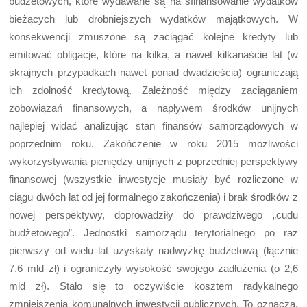
budżetowych, które wydawane są na sfinansowanie wydatków
bieżących lub drobniejszych wydatków majątkowych. W
konsekwencji zmuszone są zaciągać kolejne kredyty lub
emitować obligacje, które na kilka, a nawet kilkanaście lat (w
skrajnych przypadkach nawet ponad dwadzieścia) ograniczają
ich zdolność kredytową. Zależność między zaciąganiem
zobowiązań finansowych, a napływem środków unijnych
najlepiej widać analizując stan finansów samorządowych w
poprzednim roku. Zakończenie w roku 2015 możliwości
wykorzystywania pieniędzy unijnych z poprzedniej perspektywy
finansowej (wszystkie inwestycje musiały być rozliczone w
ciągu dwóch lat od jej formalnego zakończenia) i brak środków z
nowej perspektywy, doprowadziły do prawdziwego „cudu
budżetowego”. Jednostki samorządu terytorialnego po raz
pierwszy od wielu lat uzyskały nadwyżkę budżetową (łącznie
7,6 mld zł) i ograniczyły wysokość swojego zadłużenia (o 2,6
mld zł). Stało się to oczywiście kosztem radykalnego
zmniejszenia komunalnych inwestycji publicznych. To oznacza,