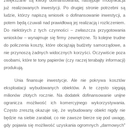
zwiększane są kwoty dofinansowania, następuje modyfikacja
już realizowanych inwestycji. Po drugiej stronie potrzebni są
ludzie, którzy napiszą wniosek o dofinansowanie inwestycji, a
potem będą czuwali nad prawidłową jej realizacją i rozliczeniem.
Do niektórych z tych czynności – zwłaszcza przygotowania
wniosków – wynajmuje się firmy zewnętrzne. To kolejne trudne
do policzenia koszty, które obciążają budżety samorządowe, a
nie przynoszą żadnych widocznych korzyści. Oczywiście poza
osobami, które te tony papierów (czy raczej terabajty informacji)
produkują.
Unia finansuje inwestycje. Ale nie pokrywa kosztów
eksploatacji wybudowanych obiektów. A te często sięgają
milionów złotych rocznie. Na dodatek dofinansowanie unijne
ogranicza możliwość ich komercyjnego wykorzystywania.
Często zresztą okazuje się, że wybudowany obiekt nigdy nie
będzie na siebie zarabiał, co nie zawsze bierze się pod uwagę,
gdy pojawia się możliwość uzyskania ogromnych „darmowych”