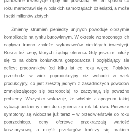
planowane inwestycje nigdy nie powstaną. W ten sposób co
roku marnotrawi się w polskich samorządach dziesiątki, a może
i setki milionów złotych.
Zmienny strumień pieniędzy unijnych powoduje olbrzymie
komplikacje na rynku budowlanym. W okresie wzmożonego ich
napływu trudno znaleźć wykonawców niektórych inwestycji.
Rosną też ceny, których żądają oferenci. Gdy jeszcze nałoży
się to na dobra koniunktura gospodarcza i pogłębiający się
deficyt pracowników (od kilku lat co roku więcej Polaków
przechodzi w wiek poprodukcyjny niż wchodzi w wiek
produkcyjny, co jest zresztą jednym z zasadniczych powodów
zmniejszającego się bezrobocia), to zaczynają się poważne
problemy. Wszystko wskazuje, że właśnie z apogeum takiej
sytuacji będziemy mieli do czynienia za rok lub dwa. Pierwsze
symptomy są widoczne już teraz – w przeciwieństwie do roku
poprzedniego, ceny ofertowe przekraczają wartość
kosztorysową, a część przetargów kończy się brakiem