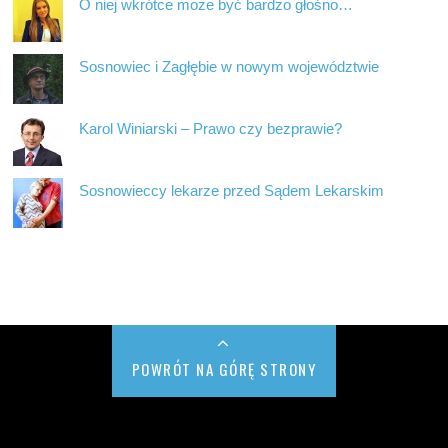
O niej wkrótce może być bardzo głośno…
Sosnowiec i Zagłębie w nowym województwie
Karol Winiarski – Prawo czy bezprawie?
Sosnowieccy lekarze przed Sądem Lekarskim
POWRÓT NA GÓRĘ STRONY