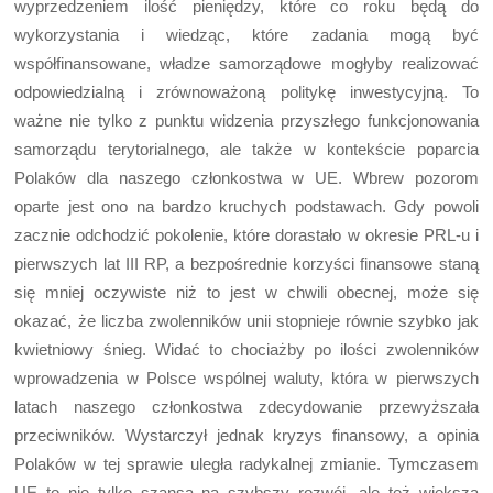
wyprzedzeniem ilość pieniędzy, które co roku będą do
wykorzystania i wiedząc, które zadania mogą być
współfinansowane, władze samorządowe mogłyby realizować
odpowiedzialną i zrównoważoną politykę inwestycyjną. To
ważne nie tylko z punktu widzenia przyszłego funkcjonowania
samorządu terytorialnego, ale także w kontekście poparcia
Polaków dla naszego członkostwa w UE. Wbrew pozorom
oparte jest ono na bardzo kruchych podstawach. Gdy powoli
zacznie odchodzić pokolenie, które dorastało w okresie PRL-u i
pierwszych lat III RP, a bezpośrednie korzyści finansowe staną
się mniej oczywiste niż to jest w chwili obecnej, może się
okazać, że liczba zwolenników unii stopnieje równie szybko jak
kwietniowy śnieg. Widać to chociażby po ilości zwolenników
wprowadzenia w Polsce wspólnej waluty, która w pierwszych
latach naszego członkostwa zdecydowanie przewyższała
przeciwników. Wystarczył jednak kryzys finansowy, a opinia
Polaków w tej sprawie uległa radykalnej zmianie. Tymczasem
UE to nie tylko szansa na szybszy rozwój, ale też większa