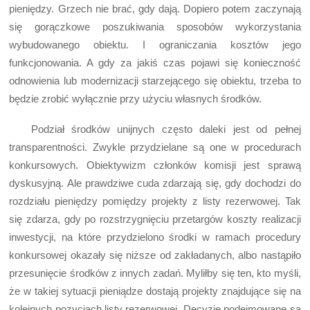
pieniędzy. Grzech nie brać, gdy dają. Dopiero potem zaczynają
się gorączkowe poszukiwania sposobów wykorzystania
wybudowanego obiektu. I ograniczania kosztów jego
funkcjonowania. A gdy za jakiś czas pojawi się konieczność
odnowienia lub modernizacji starzejącego się obiektu, trzeba to
będzie zrobić wyłącznie przy użyciu własnych środków.
Podział środków unijnych często daleki jest od pełnej
transparentności. Zwykle przydzielane są one w procedurach
konkursowych. Obiektywizm członków komisji jest sprawą
dyskusyjną. Ale prawdziwe cuda zdarzają się, gdy dochodzi do
rozdziału pieniędzy pomiędzy projekty z listy rezerwowej. Tak
się zdarza, gdy po rozstrzygnięciu przetargów koszty realizacji
inwestycji, na które przydzielono środki w ramach procedury
konkursowej okazały się niższe od zakładanych, albo nastąpiło
przesunięcie środków z innych zadań. Myliłby się ten, kto myśli,
że w takiej sytuacji pieniądze dostają projekty znajdujące się na
kolejnych pozycjach listy rezerwowej. Decyzje podejmowane są