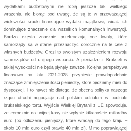
wydatkami budżetowymi nie robią jeszcze tak wielkiego
wrażenia, ale biorąc pod uwagę, że są to w przeważającej
większości środki finansujące wydatki majątkowe, widać ich
dominujące znaczenie dla wszelkich komunalnych inwestycji.
Bardzo często znacznie przekraczają one kwoty, które
samorządy są w stanie przeznaczyć corocznie na te cele z
własnych budżetów. Grozi to swoistym uzależnieniem rozwoju
samorządów od unijnego wsparcia. A pieniądze z Brukseli w
takiej wysokości nie będą płynęły zawsze. Kolejna perspektywa
finansowa na lata 2021-2028 przyniesie prawdopodobnie
znaczące zmniejszenie ilości pieniędzy, które będziemy mieli do
dyspozycji. I to nawet nie dlatego, że obecna polityka naszego
rządu utrudni negocjacje nad polskim udziałem w podziale
brukselskiego tortu. Wyjście Wielkiej Brytanii z UE spowoduje,
że corocznie do unijnej kasy nie wpłynie kilkanaście miliardów
euro (po odliczeniu pieniędzy, które wracają do tego kraju –
około 10 mld euro czyli prawie 40 mld zł). Mimo poprawiającej