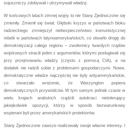
sojuszniczy zdobywali i utrzymywali władzę.
W końcowych latach zimnej wojny to nie Stany Zjednoczone się
zmieniły. Zmienił się świat. Głęboki kryzys w państwach bloku
radzieckiego zmniejszył niebezpieczeństwo komunistycznej
rebelii w państwach latynoamerykańskich, co otwarło drogę do
demokratyzacji całego regionu – zwolennicy twardych rządów
wojskowych stracili jeden z argumentów, którymi posługiwali się
przy przejmowaniu władzy (często z pomocą CIA), a na
dodatek nie radzili sobie z problemami gospodarczymi. Nowe,
demokratyczne władze najczęściej nie były antyamerykańskie,
co stwarzało wrażenie, że Waszyngton popiera
demokratycznych przywódców. W tym samym jednak czasie w
wielu krajach arabskich rządzili autokraci nietolerujący
jakiejkolwiek opozycji, którzy w sposób bezwarunkowy
wspierani byli przez amerykańskich protektorów.
Stany Zjednoczone zawsze realizowały swoje własne interesy. I