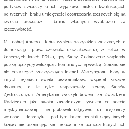
polityków świadczy o ich wyjątkowo niskich kwalifikacjach
politycznych, braku umiejętności dostrzegania toczących się na
świecie procesów i braniu własnych wyobrażeń za
rzeczywistość.
Mit dobrej Ameryki, która wspiera wszystkich walczących o
demokrację i prawa człowieka ukształtował się w Polsce w
końcowych latach PRL-u, gdy Stany Zjednoczone wspierały
polską opozycję walczącą z komunistyczną władzą. Starano się
nie dostrzegać rzeczywistych intencji Waszyngtonu, który w
innych rejonach świata bezwarunkowo wspierał krwawe
dyktatury, o ile tylko respektowały interesy Stanów
Zjednoczonych. Amerykanie walczyli bowiem ze Związkiem
Radzieckim jako swoim zasadniczym rywalem na scenie
międzynarodowej i nie próbowali odgrywać roli misjonarzy
wolności i dobrobytu. I pod tym kątem oceniali rządy innych
krajów nie przejmując się metodami za pomocą których ich