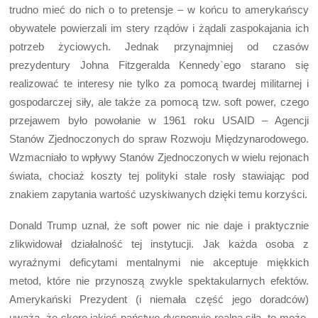
trudno mieć do nich o to pretensje – w końcu to amerykańscy
obywatele powierzali im stery rządów i żądali zaspokajania ich
potrzeb życiowych. Jednak przynajmniej od czasów
prezydentury Johna Fitzgeralda Kennedy`ego starano się
realizować te interesy nie tylko za pomocą twardej militarnej i
gospodarczej siły, ale także za pomocą tzw. soft power, czego
przejawem było powołanie w 1961 roku USAID – Agencji
Stanów Zjednoczonych do spraw Rozwoju Międzynarodowego.
Wzmacniało to wpływy Stanów Zjednoczonych w wielu rejonach
świata, chociaż koszty tej polityki stale rosły stawiając pod
znakiem zapytania wartość uzyskiwanych dzięki temu korzyści.
Donald Trump uznał, że soft power nic nie daje i praktycznie
zlikwidował działalność tej instytucji. Jak każda osoba z
wyraźnymi deficytami mentalnymi nie akceptuje miękkich
metod, które nie przynoszą zwykle spektakularnych efektów.
Amerykański Prezydent (i niemała część jego doradców)
uważa, że skoro jakieś państwo dysponuje realną siłą, to może,