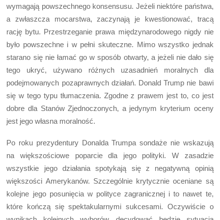
wymagają powszechnego konsensusu. Jeżeli niektóre państwa,
a zwłaszcza mocarstwa, zaczynają je kwestionować, tracą
rację bytu. Przestrzeganie prawa międzynarodowego nigdy nie
było powszechne i w pełni skuteczne. Mimo wszystko jednak
starano się nie łamać go w sposób otwarty, a jeżeli nie dało się
tego ukryć, używano różnych uzasadnień moralnych dla
podejmowanych pozaprawnych działań. Donald Trump nie bawi
się w tego typu tłumaczenia. Zgodne z prawem jest to, co jest
dobre dla Stanów Zjednoczonych, a jedynym kryterium oceny
jest jego własna moralność.
Po roku prezydentury Donalda Trumpa sondaże nie wskazują
na większościowe poparcie dla jego polityki. W zasadzie
wszystkie jego działania spotykają się z negatywną opinią
większości Amerykanów. Szczególnie krytycznie oceniane są
kolejne jego posunięcia w polityce zagranicznej i to nawet te,
które kończą się spektakularnymi sukcesami. Oczywiście o
wynikach kolejnych wyborów decydować będzie sytuacja