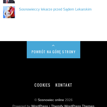
Sosnowieccy lekarze przed Sądem Lekarskim
POWRÓT NA GÓRĘ STRONY
COOKIES
KONTAKT
©
Sosnowiec online
2026
Powered by
WordPress
•
Themify WordPress Themes