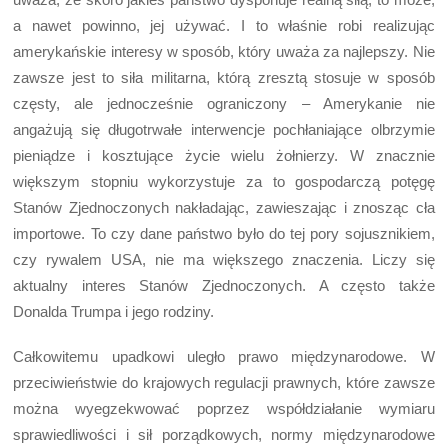
a nawet powinno, jej używać. I to właśnie robi realizując
amerykańskie interesy w sposób, który uważa za najlepszy. Nie
zawsze jest to siła militarna, którą zresztą stosuje w sposób
częsty, ale jednocześnie ograniczony – Amerykanie nie
angażują się długotrwałe interwencje pochłaniające olbrzymie
pieniądze i kosztujące życie wielu żołnierzy. W znacznie
większym stopniu wykorzystuje za to gospodarczą potęgę
Stanów Zjednoczonych nakładając, zawieszając i znosząc cła
importowe. To czy dane państwo było do tej pory sojusznikiem,
czy rywalem USA, nie ma większego znaczenia. Liczy się
aktualny interes Stanów Zjednoczonych. A często także
Donalda Trumpa i jego rodziny.
Całkowitemu upadkowi uległo prawo międzynarodowe. W
przeciwieństwie do krajowych regulacji prawnych, które zawsze
można wyegzekwować poprzez współdziałanie wymiaru
sprawiedliwości i sił porządkowych, normy międzynarodowe