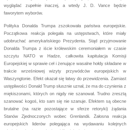
wyglądać zupełnie inaczej, a wtedy J. D. Vance będzie
faworytem wyborów.
Polityka Donalda Trumpa zszokowała państwa europejskie.
Początkowa reakcja polegała na ustępstwach, które miały
udobruchać amerykańskiego Prezydenta. Stąd przyjmowanie
Donalda Trumpa z iście królewskim ceremoniałem w czasie
szczytu NATO w Hadze, całkowita kapitulacja Komisji
Europejskiej w sprawie ceł i żenujące wasalne hołdy składane w
trakcie wrześniowej wizyty przywódców europejskich w
Waszyngtonie. Efekt okazał się łatwy do przewidzenia. Zamiast
ustępliwości Donald Trump słusznie uznał, że ma do czynienia z
miękiszonami, których on nigdy nie szanował. Trudno zresztą
szanować kogoś, kto sam się nie szanuje. Efektem są obecne
brutalne (na razie pozostające w sferze retoryki) żądania
Stanów Zjednoczonych wobec Grenlandii. Żałosna reakcja
europejskich liderów polegająca na wydawaniu kolejnych