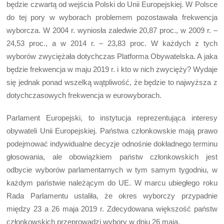
będzie czwartą od wejścia Polski do Unii Europejskiej. W Polsce
do tej pory w wyborach problemem pozostawała frekwencja
wyborcza. W 2004 r. wyniosła zaledwie 20,87 proc., w 2009 r. –
24,53 proc., a w 2014 r. – 23,83 proc. W każdych z tych
wyborów zwyciężała dotychczas Platforma Obywatelska. A jaka
będzie frekwencja w maju 2019 r. i kto w nich zwycięży? Wydaje
się jednak ponad wszelką wątpliwość, że będzie to najwyższa z
dotychczasowych frekwencja w eurowyborach.
Parlament Europejski, to instytucja reprezentująca interesy
obywateli Unii Europejskiej. Państwa członkowskie mają prawo
podejmować indywidualne decyzje odnośnie dokładnego terminu
głosowania, ale obowiązkiem państw członkowskich jest
odbycie wyborów parlamentarnych w tym samym tygodniu, w
każdym państwie należącym do UE. W marcu ubiegłego roku
Rada Parlamentu ustaliła, że okres wyborczy przypadnie
między 23 a 26 maja 2019 r. Zdecydowana większość państw
członkowskich przeprowadzi wybory w dniu 26 maja.