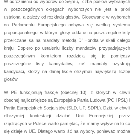
W odróżnieniu od wyborów do Sejmu, liczba posłów wybranych
w poszczególnych okręgach wyborczych nie jest a priori
ustalona, a zależy od rozkładu głosów. Głosowanie w wyborach
do Parlamentu Europejskiego odbywa się według systemu
proporcjonalnego, w którym głosy oddane na poszczególne listy
przeliczane są na mandaty metodą D’ Hondta w skali całego
kraju. Dopiero po ustaleniu liczby mandatów przypadających
poszczególnym komitetom rozdziela się je pomiędzy
poszczególne listy kandydatów, zaś mandaty uzyskują
kandydaci, którzy na danej liście otrzymali największą liczbę
głosów.
W PE funkcjonują frakcje (obecnej 10), z których w chwili
obecnej najliczniejsze są Europejska Partia Ludowa (PO i PSL) i
Partia Europejskich Socjalistów (SLD, UP, SDPL). Dziś, w chwili
olbrzymiej kontestacji działań Unii Europejskiej przez
rządzących w Polsce warto pamiętać, że mamy wpływ na to co
się dzieje w UE. Dlatego warto iść na wybory, ponieważ można