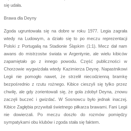
się udała.
Brawa dla Deyny
Zgoda ugruntowała się na dobre w roku 1977. Legia zagrała
wtedy na Ludowym, a działo się to po meczu reprezentacji
Polski z Portugalią na Stadionie Śląskim (1:1). Mecz dał nam
awans do mistrzostw świata w Argentynie, ale wielu kibiców
zapamiętało go z innego powodu. Część publiczności w
Chorzowie wygwizdała wtedy Kazimierza Deynę. Napastnikowi
Legii nie pomogło nawet, że strzelił niecodzienną bramkę
bezpośrednio z rzutu rożnego. Kibice cieszyli się tylko przez
chwilę, ale gdy zorientowali się, że gola zdobył Deyna, znowu
zaczęli buczeć i gwizdać. W Sosnowcu było jednak inaczej.
Kibice Zagłębia przywitali świetnego piłkarza brawami. Fani Legii
nie dowierzali. Po meczu doszło do rozmów pomiędzy
sympatykami obu klubów i zgoda stała się faktem.