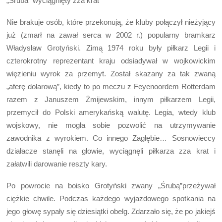
„Śruba” wyciągnięty zza krat
Nie brakuje osób, które przekonują, że kluby połączył nieżyjący
już (zmarł na zawał serca w 2002 r.) popularny bramkarz
Władysław Grotyński. Zimą 1974 roku były piłkarz Legii i
czterokrotny reprezentant kraju odsiadywał w wojkowickim
więzieniu wyrok za przemyt. Został skazany za tak zwaną
„aferę dolarową”, kiedy to po meczu z Feyenoordem Rotterdam
razem z Januszem Żmijewskim, innym piłkarzem Legii,
przemycił do Polski amerykańską walutę. Legia, wtedy klub
wojskowy, nie mogła sobie pozwolić na utrzymywanie
zawodnika z wyrokiem. Co innego Zagłębie… Sosnowieccy
działacze stanęli na głowie, wyciągnęli piłkarza zza krat i
załatwili darowanie reszty kary.
Po powrocie na boisko Grotyński zwany „Śrubą”przeżywał
ciężkie chwile. Podczas każdego wyjazdowego spotkania na
jego głowę sypały się dziesiątki obelg. Zdarzało się, że po jakiejś