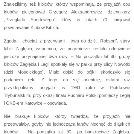
Znaleźliśmy też kibiców, którzy wspominają, że przyjaźń obu
klubów pielęgnował Grzegorz Aleksandrowicz, dziennikarz
„Przeglądu Sportowego”, który w latach 70. inicjował
powstawanie Klubów Kibica.
Zgoda – chociaż z przerwami – trwa do dziś. „Robson”, stary
kibic Zagłębia, wspomina, że przymierze zostało odnowione
jeszcze przynajmniej dwa razy. – Na początku lat 90. grupy
kibiców Zagłębia i Legii spotkały się w parku przy ulicy Nowotki
(dziś Mościckiego). Miało dojść do bójki, skończyło się
podaniem ręki. Z tego, co się orientuję, ostatni raz
przyklepaliśmy przyjaźń w 1991 roku w Piotrkowie
Trybunalskim, przy okazji finału Pucharu Polski pomiędzy Legią
i GKS-em Katowice – opowiada.
Nie brakuje kibiców, którzy twierdzą, że przyjaźń nie
przetrwałaby, gdyby nie jednocząca fanów niechęć do śląskich
klubów. – Na początku lat 90., po bankructwie Zagłębia,