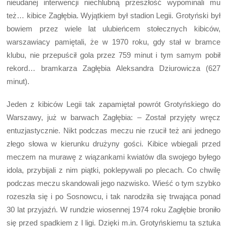
nieudanej interwencji niechlubną przeszłość wypominali mu
też… kibice Zagłębia. Wyjątkiem był stadion Legii. Grotyński był
bowiem przez wiele lat ulubieńcem stołecznych kibiców,
warszawiacy pamiętali, że w 1970 roku, gdy stał w bramce
klubu, nie przepuścił gola przez 759 minut i tym samym pobił
rekord… bramkarza Zagłębia Aleksandra Dziurowicza (627
minut).
Jeden z kibiców Legii tak zapamiętał powrót Grotyńskiego do
Warszawy, już w barwach Zagłębia: – Został przyjęty wręcz
entuzjastycznie. Nikt podczas meczu nie rzucił też ani jednego
złego słowa w kierunku drużyny gości. Kibice wbiegali przed
meczem na murawę z wiązankami kwiatów dla swojego byłego
idola, przybijali z nim piątki, poklepywali po plecach. Co chwilę
podczas meczu skandowali jego nazwisko. Wieść o tym szybko
rozeszła się i po Sosnowcu, i tak narodziła się trwająca ponad
30 lat przyjaźń. W rundzie wiosennej 1974 roku Zagłębie broniło
się przed spadkiem z I ligi. Dzięki m.in. Grotyńskiemu ta sztuka