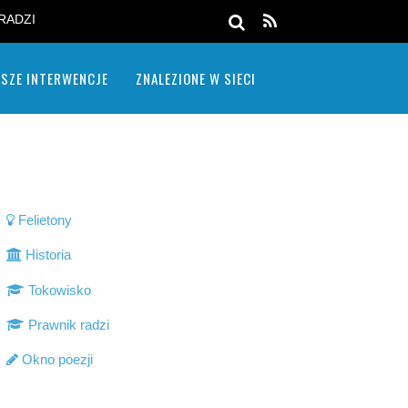
RADZI
SZE INTERWENCJE
ZNALEZIONE W SIECI
Felietony
Historia
Tokowisko
Prawnik radzi
Okno poezji