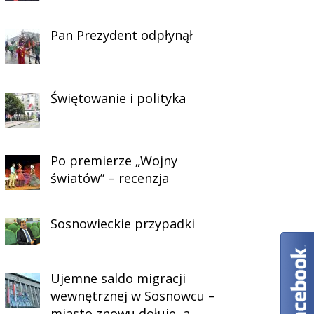
Pan Prezydent odpłynął
Świętowanie i polityka
Po premierze „Wojny
światów” – recenzja
Sosnowieckie przypadki
Ujemne saldo migracji
wewnętrznej w Sosnowcu –
miasto znowu dołuje, a