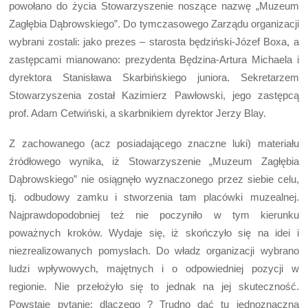
powołano do życia Stowarzyszenie noszące nazwę „Muzeum
Zagłębia Dąbrowskiego”. Do tymczasowego Zarządu organizacji
wybrani zostali: jako prezes – starosta będziński-Józef Boxa, a
zastępcami mianowano: prezydenta Będzina-Artura Michaela i
dyrektora Stanisława Skarbińskiego juniora. Sekretarzem
Stowarzyszenia został Kazimierz Pawłowski, jego zastępcą
prof. Adam Cetwiński, a skarbnikiem dyrektor Jerzy Blay.
Z zachowanego (acz posiadającego znaczne luki) materiału
źródłowego wynika, iż Stowarzyszenie „Muzeum Zagłębia
Dąbrowskiego” nie osiągnęło wyznaczonego przez siebie celu,
tj. odbudowy zamku i stworzenia tam placówki muzealnej.
Najprawdopodobniej też nie poczyniło w tym kierunku
poważnych kroków. Wydaje się, iż skończyło się na idei i
niezrealizowanych pomysłach. Do władz organizacji wybrano
ludzi wpływowych, majętnych i o odpowiedniej pozycji w
regionie. Nie przełożyło się to jednak na jej skuteczność.
Powstaje pytanie: dlaczego ? Trudno dać tu jednoznaczną