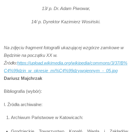
13/ p. Dr. Adam Piwowar,
14/ p. Dyrektor Kazimierz Wosiński.
Na zdjęciu fragment fotografii ukazującej wzgórze zamkowe w
Będzinie na początku XX w.
Źródło:
https://upload.wikimedia.org/wikipedia/commons/3/37/B%
C4%99dzin_w_okresie_mi%C4%99dzywojennym_-_05.jpg
Dariusz Majchrzak
Bibliografia (wybór):
I. Źródła archiwalne:
Archiwum Państwowe w Katowicach:
Grodzieckie Towarzystwo Kopalń Węgla i Zakładów