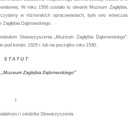
światowej. W roku 1956 zostało tu otwarte Muzeum Zagłębia,
ak czytamy w różnorakich opracowaniach, było ono wówczas
ze Zagłębia Dąbrowskiego.
statutem Stowarzyszenia „Muzeum Zagłębia Dąbrowskiego”.
e pod koniec 1929 r. lub na początku roku 1930.
S T A T U T
. „Muzeum Zagłębia Dąbrowskiego”
I.
ziałalności i siedziba Stowarzyszenia.