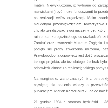
materii. Niewykluczone, iż wybrane do Zarzą
nazwiskami (i być może funduszami) to przed
na realizacji celów organizacji. Moim zda
nieudanym przedsięwzięciem Towarzystwa 
chciało zrealizować swój naczelny cel, który
ruin b. zamku będzińskiego od uszkodzeń i zni
Zamku” oraz utworzenie Muzeum Zagłębia. I tu
podjęło się próby stworzenia muzeum, bez
Prawdopodobna odpowiedź jest dość prozaiczna
takiego projektu, ale też dlatego, że brak było
odpowiedzialność za realizację takiego pomysł
Na marginesie, warto znaczyć, iż z perspek
najwięcej dla ocalenia wiedzy o przeszłoś
publikacjami Marian Kantor-Mirski. Za co nal
21 grudnia 1934 r. starosta będziński – J