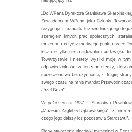
następujący list:
„Do WPana Dyrektora Stanisława Skarbińskie
Zawiadamiam WPana, jako Członka Towarzyst
rezygnuję z mandatu Przewodniczącego tego
szeregiem innych prac społecznych, starałe
muzeum, ruszyć z martwego punktu prace Towa
lecz nie tylko nie znajdowałem oddźwięku, le
Towarzystwie i niestety wysiłki moje w tym
odpowiedzialności za ten stan rzeczy, który obe
społeczeństwa bezczynności, z drugiej strony
swego czasu na mnie mandat Przewodniczące
Józef Boxa”
W październiku 1937 r. Starostwo Powiatow
„Muzeum Zagłębia Dąbrowskiego”, iż nie ma on
czego jego dalszy los pozostawia Starostwu”.
Plany stworzenia placówki muzealnej w Będzi