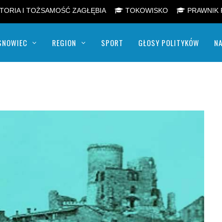
TORIA I TOŻSAMOŚĆ ZAGŁĘBIA
TOKOWISKO
PRAWNIK 
SNOWIEC
REGION
SPORT
GŁOSY POLITYKÓW
NA