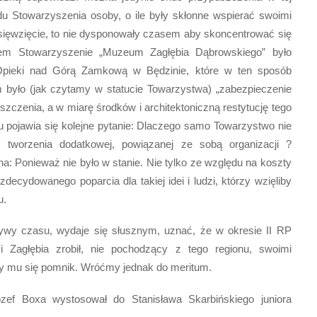
du Stowarzyszenia osoby, o ile były skłonne wspierać swoimi
sięwzięcie, to nie dysponowały czasem aby skoncentrować się
niem Stowarzyszenie „Muzeum Zagłębia Dąbrowskiego” było
Opieki nad Górą Zamkową w Będzinie, które w ten sposób
m było (jak czytamy w statucie Towarzystwa) „zabezpieczenie
szczenia, a w miarę środków i architektoniczną restytucję tego
 pojawia się kolejne pytanie: Dlaczego samo Towarzystwo nie
 tworzenia dodatkowej, powiązanej ze sobą organizacji ?
: Ponieważ nie było w stanie. Nie tylko ze względu na koszty
 zdecydowanego poparcia dla takiej idei i ludzi, którzy wzięliby
u.
tywy czasu, wydaje się słusznym, uznać, że w okresie II RP
ci Zagłębia zrobił, nie pochodzący z tego regionu, swoimi
eży mu się pomnik. Wróćmy jednak do meritum.
ózef Boxa wystosował do Stanisława Skarbińskiego juniora