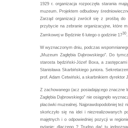
1929 r. organizacja rozpoczęła starania ma
muzeum. Projektem odbudowy średniowiecznej 
Zarząd organizacji zwrócił się z prośbą do
przybycie na zebranie organizacyjne, które 
30
Zamkowej w Będzinie 6 lutego o godzinie 17
.
W wyznaczonym dniu, podczas wspomnianego 
„Muzeum Zagłębia Dąbrowskiego”. Do tymcza
starosta będziński-Józef Boxa, a zastępcami
Stanisława Skarbińskiego juniora. Sekretarz
prof. Adam Cetwiński, a skarbnikiem dyrektor J
Z zachowanego (acz posiadającego znaczne lu
Zagłębia Dąbrowskiego” nie osiągnęło wyznacz
placówki muzealnej. Najprawdopodobniej też n
skończyło się na idei i niezrealizowanych 
majętnych i o odpowiedniej pozycji w regioni
pytanie: dlaczego ? Trudno dać tu jednozn