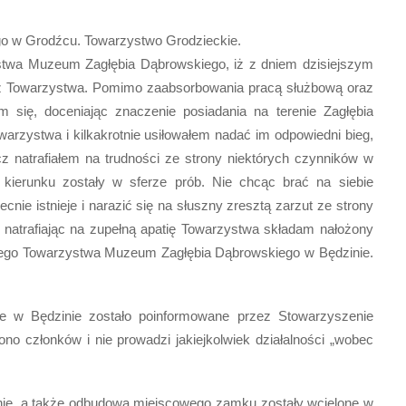
go w Grodźcu. Towarzystwo Grodzieckie.
wa Muzeum Zagłębia Dąbrowskiego, iż z dniem dzisiejszym
ż Towarzystwa. Pomimo zaabsorbowania pracą służbową oraz
m się, doceniając znaczenie posiadania na terenie Zagłębia
rzystwa i kilkakrotnie usiłowałem nadać im odpowiedni bieg,
cz natrafiałem na trudności ze strony niektórych czynników w
 kierunku zostały w sferze prób. Nie chcąc brać na siebie
cnie istnieje i narazić się na słuszny zresztą zarzut ze strony
 natrafiając na zupełną apatię Towarzystwa składam nałożony
go Towarzystwa Muzeum Zagłębia Dąbrowskiego w Będzinie.
e w Będzinie zostało poinformowane przez Stowarzyszenie
o członków i nie prowadzi jakiejkolwiek działalności „wobec
nie, a także odbudowa miejscowego zamku zostały wcielone w