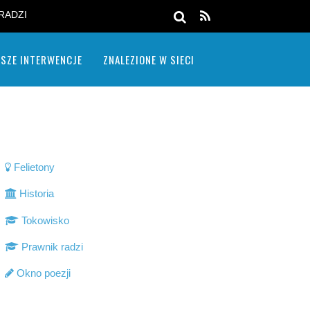
RADZI
SZE INTERWENCJE
ZNALEZIONE W SIECI
Felietony
Historia
Tokowisko
Prawnik radzi
Okno poezji