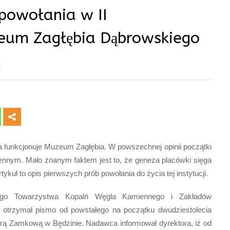
 powołania w II
zeum Zagłębia Dąbrowskiego
ina funkcjonuje Muzeum Zagłębia. W powszechnej opinii początki
ennym. Mało znanym faktem jest to, że geneza placówki sięga
kuł to opis pierwszych prób powołania do życia tej instytucji.
iego Towarzystwa Kopalń Węgla Kamiennego i Zakładów
r otrzymał pismo od powstałego na początku dwudziestolecia
ą Zamkową w Będzinie. Nadawca informował dyrektora, iż od