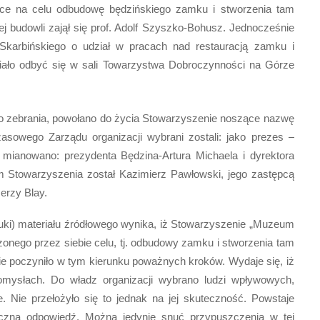
jące na celu odbudowę będzińskiego zamku i stworzenia tam
budowli zajął się prof. Adolf Szyszko-Bohusz. Jednocześnie
 Skarbińskiego o udział w pracach nad restauracją zamku i
miało odbyć się w sali Towarzystwa Dobroczynności na Górze
zebrania, powołano do życia Stowarzyszenie noszące nazwę
sowego Zarządu organizacji wybrani zostali: jako prezes –
 mianowano: prezydenta Będzina-Artura Michaela i dyrektora
em Stowarzyszenia został Kazimierz Pawłowski, jego zastępcą
erzy Blay.
ki) materiału źródłowego wynika, iż Stowarzyszenie „Muzeum
onego przez siebie celu, tj. odbudowy zamku i stworzenia tam
ie poczyniło w tym kierunku poważnych kroków. Wydaje się, iż
pomysłach. Do władz organizacji wybrano ludzi wpływowych,
e. Nie przełożyło się to jednak na jej skuteczność. Powstaje
aczną odpowiedź. Można jedynie snuć przypuszczenia w tej