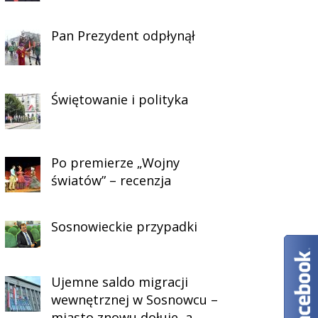
Pan Prezydent odpłynął
Świętowanie i polityka
Po premierze „Wojny
światów” – recenzja
Sosnowieckie przypadki
Ujemne saldo migracji
wewnętrznej w Sosnowcu –
miasto znowu dołuje, a