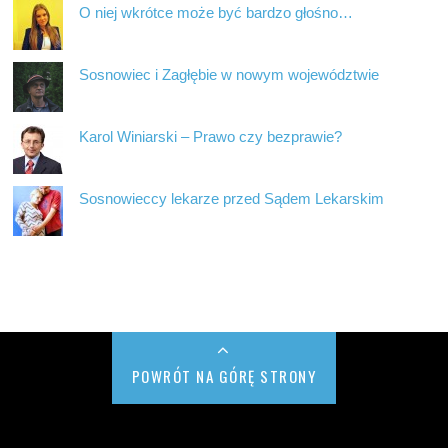
O niej wkrótce może być bardzo głośno…
Sosnowiec i Zagłębie w nowym województwie
Karol Winiarski – Prawo czy bezprawie?
Sosnowieccy lekarze przed Sądem Lekarskim
POWRÓT NA GÓRĘ STRONY