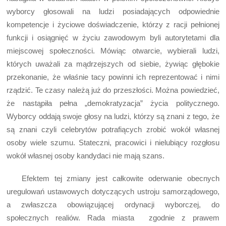
wyborcy głosowali na ludzi posiadających odpowiednie
kompetencje i życiowe doświadczenie, którzy z racji pełnionej
funkcji i osiągnięć w życiu zawodowym byli autorytetami dla
miejscowej społeczności. Mówiąc otwarcie, wybierali ludzi,
których uważali za mądrzejszych od siebie, żywiąc głębokie
przekonanie, że właśnie tacy powinni ich reprezentować i nimi
rządzić. Te czasy należą już do przeszłości. Można powiedzieć,
że nastąpiła pełna „demokratyzacja” życia politycznego.
Wyborcy oddają swoje głosy na ludzi, którzy są znani z tego, że
są znani czyli celebrytów potrafiących zrobić wokół własnej
osoby wiele szumu. Stateczni, pracowici i nielubiący rozgłosu
wokół własnej osoby kandydaci nie mają szans.
Efektem tej zmiany jest całkowite oderwanie obecnych
uregulowań ustawowych dotyczących ustroju samorządowego,
a zwłaszcza obowiązującej ordynacji wyborczej, do
społecznych realiów. Rada miasta zgodnie z prawem