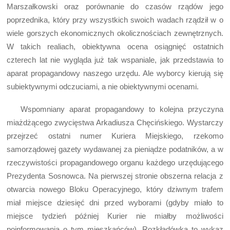
Marszałkowski oraz porównanie do czasów rządów jego
poprzednika, który przy wszystkich swoich wadach rządził w o
wiele gorszych ekonomicznych okolicznościach zewnętrznych.
W takich realiach, obiektywna ocena osiągnięć ostatnich
czterech lat nie wygląda już tak wspaniale, jak przedstawia to
aparat propagandowy naszego urzędu. Ale wyborcy kierują się
subiektywnymi odczuciami, a nie obiektywnymi ocenami.
Wspomniany aparat propagandowy to kolejna przyczyna
miażdżącego zwycięstwa Arkadiusza Chęcińskiego. Wystarczy
przejrzeć ostatni numer Kuriera Miejskiego, rzekomo
samorządowej gazety wydawanej za pieniądze podatników, a w
rzeczywistości propagandowego organu każdego urzędującego
Prezydenta Sosnowca. Na pierwszej stronie obszerna relacja z
otwarcia nowego Bloku Operacyjnego, który dziwnym trafem
miał miejsce dziesięć dni przed wyborami (gdyby miało to
miejsce tydzień później Kurier nie miałby możliwości
poinformowania o tym mieszkańców). Rozkładówka to wykaz