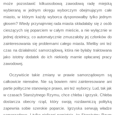
może pozostawić kilkuosobową zawodową radę miejską
wybieraną w jednym okręgu wyborczym obejmującym całe
miasto, w którym każdy wyborca dysponowałby tylko jednym
głosem? Wtedy przynajmniej rada miasta składałaby się z osób
cieszących się poparciem w całym mieście, a nie wyłącznie w
jednej dzielnicy, co automatycznie zmuszałoby jej członków do
zainteresowania się problemami całego miasta. Mieliby oni też
czas na działalność samorządową, która nie byłaby traktowana
jako istotny dodatek do ich niekiedy marnie opłacanej pracy
zawodowej.
Oczywiście takie zmiany w prawie samorządowym są
całkowicie nierealne. Nie są bowiem nimi zainteresowane ani
partie polityczne stanowiące prawo, ani też wyborcy. Lud, tak jak
w czasach Starożytnego Rzymu, chce chleba i igrzysk. Chleba
dostarcza obecny rząd, który swoją rozdawniczą polityką
zapewnia sobie szerokie poparcie. Igrzyska serwują władze
samorządowe. I tylko nieliczni pamiętają, że Starożytny Rzym