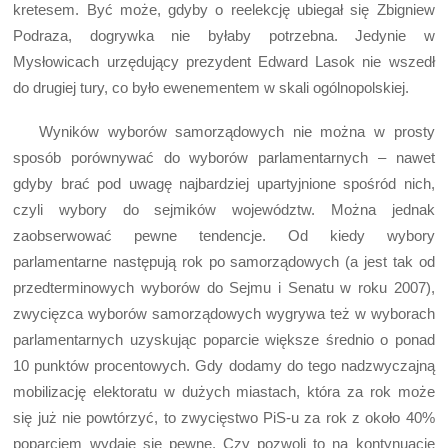
kretesem. Być może, gdyby o reelekcję ubiegał się Zbigniew
Podraza, dogrywka nie byłaby potrzebna. Jedynie w
Mysłowicach urzędujący prezydent Edward Lasok nie wszedł
do drugiej tury, co było ewenementem w skali ogólnopolskiej.
Wyników wyborów samorządowych nie można w prosty
sposób porównywać do wyborów parlamentarnych – nawet
gdyby brać pod uwagę najbardziej upartyjnione spośród nich,
czyli wybory do sejmików województw. Można jednak
zaobserwować pewne tendencje. Od kiedy wybory
parlamentarne następują rok po samorządowych (a jest tak od
przedterminowych wyborów do Sejmu i Senatu w roku 2007),
zwycięzca wyborów samorządowych wygrywa też w wyborach
parlamentarnych uzyskując poparcie większe średnio o ponad
10 punktów procentowych. Gdy dodamy do tego nadzwyczajną
mobilizację elektoratu w dużych miastach, która za rok może
się już nie powtórzyć, to zwycięstwo PiS-u za rok z około 40%
poparciem wydaje się pewne. Czy pozwoli to na kontynuację