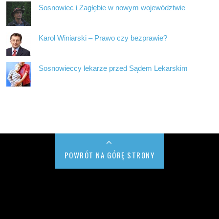
Sosnowiec i Zagłębie w nowym województwie
Karol Winiarski – Prawo czy bezprawie?
Sosnowieccy lekarze przed Sądem Lekarskim
POWRÓT NA GÓRĘ STRONY