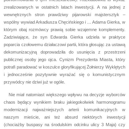
zrealizowanych w ostatnich latach inwestycji. A na jednej z
wewnętrznych stron prawdziwy pijarowski majstersztyk –
wspólny wywiad Arkadiusza Chęcińskiego i … Adama Gierka, w
którym obaj rozmówcy prawią sobie wzajemne komplementy.
Zadziwiające, że syn Edwarda Gierka udziela w praktyce
poparcia czołowemu działaczowi partii, która głosując za ustawą
dekomunizacyjną doprowadziła do usunięcia z przestrzeni
publicznej osoby jego ojca. Cynizm Prezydenta Miasta, który
potrafi paradować w koszulce gloryfikującej Żołnierzy Wyklętych
i jednocześnie pozytywnie wyrażać się o komunistycznym
przywódcy nie dziwi już w ogóle.
Nie miał natomiast większego wpływu na decyzje wyborców
chaos będący wynikiem braku jakiegokolwiek harmonogramu
modernizacji najważniejszych arterii komunikacyjnych w
naszym mieście, ani też absurd niektórych inwestycji
(chociażby buspasy na środulskim odcinku ulicy 3 Maja) czy