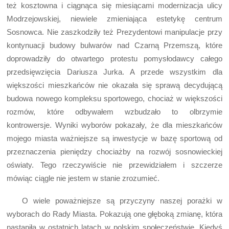
też kosztowna i ciągnąca się miesiącami modernizacja ulicy
Modrzejowskiej, niewiele zmieniająca estetykę centrum
Sosnowca. Nie zaszkodziły też Prezydentowi manipulacje przy
kontynuacji budowy bulwarów nad Czarną Przemszą, które
doprowadziły do otwartego protestu pomysłodawcy całego
przedsięwzięcia Dariusza Jurka. A przede wszystkim dla
większości mieszkańców nie okazała się sprawą decydującą
budowa nowego kompleksu sportowego, chociaż w większości
rozmów, które odbywałem wzbudzało to olbrzymie
kontrowersje. Wyniki wyborów pokazały, że dla mieszkańców
mojego miasta ważniejsze są inwestycje w bazę sportową od
przeznaczenia pieniędzy chociażby na rozwój sosnowieckiej
oświaty. Tego rzeczywiście nie przewidziałem i szczerze
mówiąc ciągle nie jestem w stanie zrozumieć.
O wiele poważniejsze są przyczyny naszej porażki w
wyborach do Rady Miasta. Pokazują one głęboką zmianę, która
nastąpiła w ostatnich latach w polskim społeczeństwie. Kiedyś