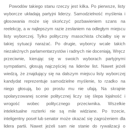
Powodów takiego stanu rzeczy jest kilka. Po pierwsze, listy
wyborcze układają partyjni liderzy. Samodzielność myślenia i
głosowania może się skończyć pozbawieniem szans na
reelekcję, a w najlepszym razie zesłaniem na odległym miejscu
listy wyborczej. Tylko polityczny masochista chciałby się w
takiej sytuacji narażać. Po drugie, wyborcy wcale takich
niezależnych parlamentarzystów i radnych nie doceniają. Wręcz
przeciwnie, kierując się w swoich wyborach partyjnymi
sympatiami, głosują najczęściej na liderów list. Nawet jeżeli
wiedzą, że znajdujący się na dalszym miejscu listy wyborczej
kandydat reprezentuje samodzielne myślenie, to rzadko na
niego głosują, bo po prostu mu nie ufają. Na skrajnie
spolaryzowanej scenie politycznej liczy się ślepa lojalność i
wrogość wobec politycznego przeciwnika. Wszelkie
intelektualne rozterki nie są mile widziane. Po trzecie,
inteligentny poseł lub senator może okazać się zagrożeniem dla
lidera partii. Nawet jeżeli sam nie stanie do rywalizacji o