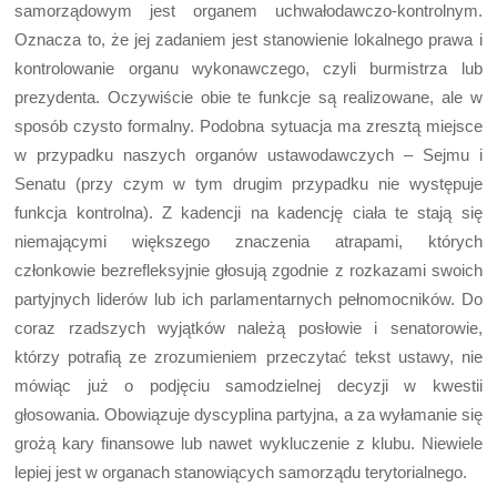
samorządowym jest organem uchwałodawczo-kontrolnym.
Oznacza to, że jej zadaniem jest stanowienie lokalnego prawa i
kontrolowanie organu wykonawczego, czyli burmistrza lub
prezydenta. Oczywiście obie te funkcje są realizowane, ale w
sposób czysto formalny. Podobna sytuacja ma zresztą miejsce
w przypadku naszych organów ustawodawczych – Sejmu i
Senatu (przy czym w tym drugim przypadku nie występuje
funkcja kontrolna). Z kadencji na kadencję ciała te stają się
niemającymi większego znaczenia atrapami, których
członkowie bezrefleksyjnie głosują zgodnie z rozkazami swoich
partyjnych liderów lub ich parlamentarnych pełnomocników. Do
coraz rzadszych wyjątków należą posłowie i senatorowie,
którzy potrafią ze zrozumieniem przeczytać tekst ustawy, nie
mówiąc już o podjęciu samodzielnej decyzji w kwestii
głosowania. Obowiązuje dyscyplina partyjna, a za wyłamanie się
grożą kary finansowe lub nawet wykluczenie z klubu. Niewiele
lepiej jest w organach stanowiących samorządu terytorialnego.