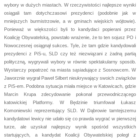
wybory w dużych miastach. W rzeczywistości najlepsze wyniki
osiągali tam dotychczasowi prezydenci (podobnie jak w
mniejszych burmistrzowie, a w gminach wiejskich wójtowie).
Ponieważ w większości byli to kandydaci popierani przez
Koalicję Obywatelską, powstało wrażenie, że to ten sojusz PO i
Nowoczesnej osiągnął sukces. Tyle, że tam gdzie kandydowali
prezydenci z PiS-u, SLD czy też niezwiązani z żadną partią
polityczną, wygrywali wybory w równie spektakularny sposób.
Wystarczy popatrzeć na miasta sąsiadujące z Sosnowcem. W
Jaworznie wygrał Paweł Silbert nieukrywający swoich związków
z PiS-em. Podobna sytuacja miała miejsce w Katowicach, gdzie
Marcin Krupa zdecydowanie pokonał przewodniczącego
katowickiej Platformy. W Będzinie triumfował Łukasz
Komoniewski reprezentujący SLD. W Dąbrowie tamtejszemu
kandydatowi lewicy nie udało się co prawda wygrać w pierwszej
turze, ale uzyskał najlepszy wynik spośród wszystkich
startujących, a kandydat Koalicji Obywatelskiej poległ z