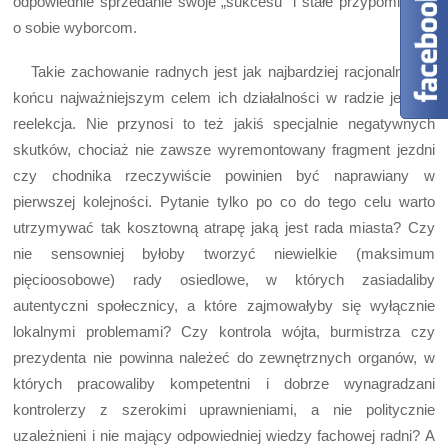
odpowiednie sprzedanie swoje „sukcesu” i stałe przypominanie
o sobie wyborcom.
Takie zachowanie radnych jest jak najbardziej racjonalne. W
końcu najważniejszym celem ich działalności w radzie jest …
reelekcja. Nie przynosi to też jakiś specjalnie negatywnych
skutków, chociaż nie zawsze wyremontowany fragment jezdni
czy chodnika rzeczywiście powinien być naprawiany w
pierwszej kolejności. Pytanie tylko po co do tego celu warto
utrzymywać tak kosztowną atrapę jaką jest rada miasta? Czy
nie sensowniej byłoby tworzyć niewielkie (maksimum
pięcioosobowe) rady osiedlowe, w których zasiadaliby
autentyczni społecznicy, a które zajmowałyby się wyłącznie
lokalnymi problemami? Czy kontrola wójta, burmistrza czy
prezydenta nie powinna należeć do zewnętrznych organów, w
których pracowaliby kompetentni i dobrze wynagradzani
kontrolerzy z szerokimi uprawnieniami, a nie politycznie
uzależnieni i nie mający odpowiedniej wiedzy fachowej radni? A