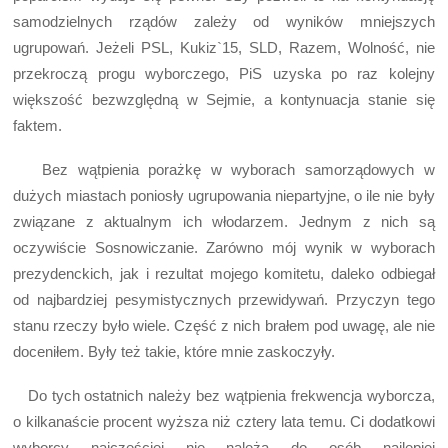
samodzielnych rządów zależy od wyników mniejszych
ugrupowań. Jeżeli PSL, Kukiz`15, SLD, Razem, Wolność, nie
przekroczą progu wyborczego, PiS uzyska po raz kolejny
większość bezwzględną w Sejmie, a kontynuacja stanie się
faktem.
Bez wątpienia porażkę w wyborach samorządowych w
dużych miastach poniosły ugrupowania niepartyjne, o ile nie były
związane z aktualnym ich włodarzem. Jednym z nich są
oczywiście Sosnowiczanie. Zarówno mój wynik w wyborach
prezydenckich, jak i rezultat mojego komitetu, daleko odbiegał
od najbardziej pesymistycznych przewidywań. Przyczyn tego
stanu rzeczy było wiele. Część z nich brałem pod uwagę, ale nie
doceniłem. Były też takie, które mnie zaskoczyły.
Do tych ostatnich należy bez wątpienia frekwencja wyborcza,
o kilkanaście procent wyższa niż cztery lata temu. Ci dodatkowi
wyborcy najczęściej nie należą do osób najlepiej