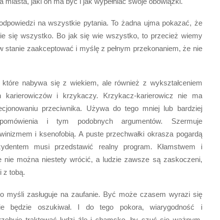
 miasta, jaki on ma być i jak wypełniać swoje obowiązki.
 odpowiedzi na wszystkie pytania. To żadna ujma pokazać, że
wie się wszystko. Bo jak się wie wszystko, to przecież wiemy
m w stanie zaakceptować i myślę z pełnym przekonaniem, że nie
 które nabywa się z wiekiem, ale również z wykształceniem
 karierowiczów i krzykaczy. Krzykacz-karierowicz nie ma
ecjonowaniu przeciwnika. Używa do tego mniej lub bardziej
, pomówienia i tym podobnych argumentów. Szermuje
winizmem i ksenofobią. A puste przechwałki okrasza pogardą
ezydentem musi przedstawić realny program. Kłamstwem i
 nie można niestety wrócić, a ludzie zawsze są zaskoczeni,
 z tobą.
o myśli zasługuje na zaufanie. Być może czasem wyrazi się
nie będzie oszukiwał. I do tego pokora, wiarygodność i
trzebuje traktować ludzi źle i chamsko, by czuć się ważnym.