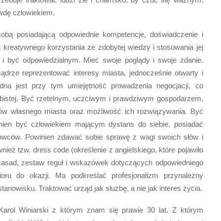
wdę człowiekiem.
sobą posiadającą odpowiednie kompetencje, doświadczenie i
 kreatywnego korzystania ze zdobytej wiedzy i stosowania jej
i być odpowiedzialnym. Mieć swoje poglądy i swoje zdanie.
drze reprezentować interesy miasta, jednocześnie otwarty i
ędna jest przy tym umiejętność prowadzenia negocjacji, co
obistej. Być rzetelnym, uczciwym i prawdziwym gospodarzem,
mów własnego miasta oraz możliwość ich rozwiązywania. Być
en być człowiekiem mającym dystans do siebie, posiadać
chowców. Powinien zdawać sobie sprawę z wagi swoich słów i
eż tzw. dress code (określenie z angielskiego, które pojawiło
r zasad, zestaw reguł i wskazówek dotyczących odpowiedniego
ru do okazji. Ma podkreślać profesjonalizm przynależny
owisku. Traktować urząd jak służbę, a nie jak interes życia.
arol Winiarski z którym znam się prawie 30 lat. Z którym