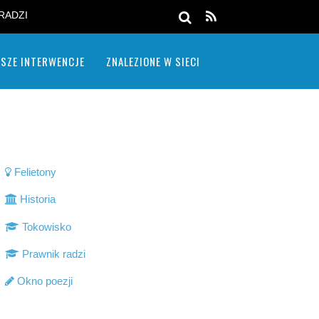
RADZI
SZE INTERWENCJE
ZNALEZIONE W SIECI
Felietony
Historia
Tokowisko
Prawnik radzi
Okno poezji