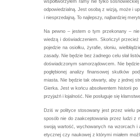
współtworzyłem ramy nie tylko sosnowieckiej 
odpowiedzialną. Jest osobą z wizją, może i u
i niesprzedajną. To najlepszy, najbardziej meryt
Na pewno – jestem o tym przekonany – nie 
wiedzą i doświadczeniem. Skończył przecież
pojedzie na osiołku, żyrafie, słoniu, wielbłą
zasady. Nie będzie bez żadnego celu słał list
doświadczonym samorządowcem. Nie będzie w
pogłębionej analizy finansowej skutków po
miasta. Nie będzie tak otwarty, aby z jednej st
Gierka. Jest w końcu absolwentem historii po 
przyjaźń i lojalność. Nie posługuje się kłamstw
Dziś w polityce stosowany jest przez wielu
sposób nie do zaakceptowania przez ludzi z 
swoją wartość, wychowanych na wzorcach i au
etycznej czy naukowej z którymi miałem możliw