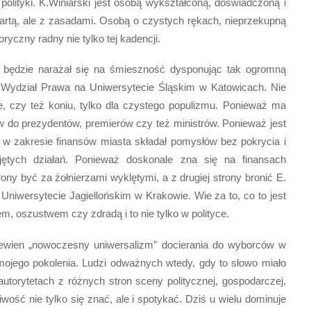
polityki. K.Winiarski jest osobą wykształconą, doświadczoną i
partą, ale z zasadami. Osobą o czystych rękach, nieprzekupną
oryczny radny nie tylko tej kadencji.
będzie narażał się na śmieszność dysponując tak ogromną
 Wydział Prawa na Uniwersytecie Śląskim w Katowicach. Nie
dzie, czy też koniu, tylko dla czystego populizmu. Ponieważ ma
ów do prezydentów, premierów czy też ministrów. Ponieważ jest
 zakresie finansów miasta składał pomysłów bez pokrycia i
djętych działań. Ponieważ doskonale zna się na finansach
rony być za żołnierzami wyklętymi, a z drugiej strony bronić E.
Uniwersytecie Jagiellońskim w Krakowie. Wie za to, co to jest
em, oszustwem czy zdradą i to nie tylko w polityce.
 pewien „nowoczesny uniwersalizm” docierania do wyborców w
mojego pokolenia. Ludzi odważnych wtedy, gdy to słowo miało
torytetach z różnych stron sceny politycznej, gospodarczej,
ość nie tylko się znać, ale i spotykać. Dziś u wielu dominuje