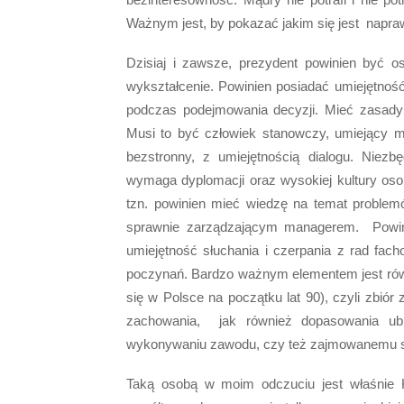
Ważnym jest, by pokazać jakim się jest napra
Dzisiaj i zawsze, prezydent powinien być o
wykształcenie. Powinien posiadać umiejętność
podczas podejmowania decyzji. Mieć zasady 
Musi to być człowiek stanowczy, umiejący mą
bezstronny, z umiejętnością dialogu. Niezb
wymaga dyplomacji oraz wysokiej kultury os
tzn. powinien mieć wiedzę na temat proble
sprawnie zarządzającym managerem. Powini
umiejętność słuchania i czerpania z rad fa
poczynań. Bardzo ważnym elementem jest równi
się w Polsce na początku lat 90), czyli zbió
zachowania, jak również dopasowania ubio
wykonywaniu zawodu, czy też zajmowanemu stan
Taką osobą w moim odczuciu jest właśnie K