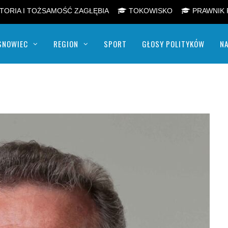
TORIA I TOŻSAMOŚĆ ZAGŁĘBIA
TOKOWISKO
PRAWNIK 
SNOWIEC
REGION
SPORT
GŁOSY POLITYKÓW
NA