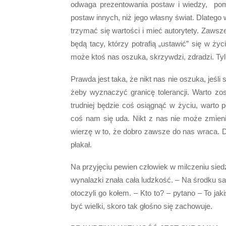
odwaga prezentowania postaw i wiedzy, pomi
postaw innych, niż jego własny świat. Dlatego 
trzymać się wartości i mieć autorytety. Zaws
będą tacy, którzy potrafią „ustawić” się w życ
może ktoś nas oszuka, skrzywdzi, zdradzi. Tylk
Prawda jest taka, że nikt nas nie oszuka, jeśli
żeby wyznaczyć granicę tolerancji. Warto zos
trudniej będzie coś osiągnąć w życiu, warto 
coś nam się uda. Nikt z nas nie może zmien
wierzę w to, że dobro zawsze do nas wraca. D
płakał.
Na przyjęciu pewien człowiek w milczeniu sie
wynalazki znała cała ludzkość. – Na środku sa
otoczyli go kołem. – Kto to? – pytano – To ja
być wielki, skoro tak głośno się zachowuje.