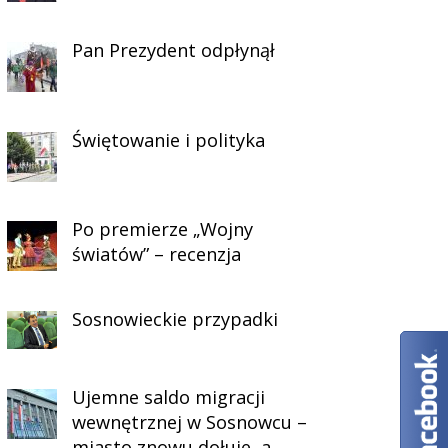
Pan Prezydent odpłynął
Świętowanie i polityka
Po premierze „Wojny
światów” – recenzja
Sosnowieckie przypadki
Ujemne saldo migracji
wewnętrznej w Sosnowcu –
miasto znowu dołuje, a