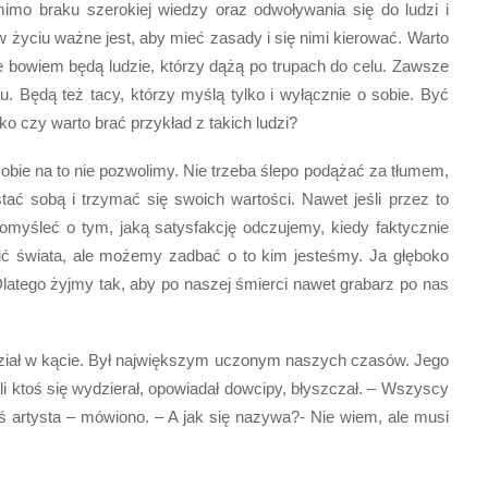
mo braku szerokiej wiedzy oraz odwoływania się do ludzi i
w życiu ważne jest, aby mieć zasady i się nimi kierować. Warto
ze bowiem będą ludzie, którzy dążą po trupach do celu. Zawsze
iu. Będą też tacy, którzy myślą tylko i wyłącznie o sobie. Być
o czy warto brać przykład z takich ludzi?
 sobie na to nie pozwolimy. Nie trzeba ślepo podążać za tłumem,
tać sobą i trzymać się swoich wartości. Nawet jeśli przez to
pomyśleć o tym, jaką satysfakcję odczujemy, kiedy faktycznie
ić świata, ale możemy zadbać o to kim jesteśmy. Ja głęboko
latego żyjmy tak, aby po naszej śmierci nawet grabarz po nas
dział w kącie. Był największym uczonym naszych czasów. Jego
li ktoś się wydzierał, opowiadał dowcipy, błyszczał. – Wszyscy
kiś artysta – mówiono. – A jak się nazywa?- Nie wiem, ale musi