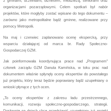
z gminami, uczelniami, biznesem, młodzieżą, seniorami oraz
organizacjami pozarządowymi. Celem spotkań był nabór
projektów, które mogłyby zostać wpisane do tego dokumentu –
zarówno jako metropolitalne bądź gminne, realizowane przy
pomocy Metropolii.
Na maj i czerwiec zaplanowano ocenę ekspercką, przy
wsparciu działającej od marca br. Rady Społeczno-
Gospodarczej GZM.
Jak poinformowała koordynująca prace nad „Programem”
członek zarządu GZM Danuta Kamińska, w toku prac nad
dokumentem właśnie spłynęły oceny ekspertów do powstałego
już projektu, który teraz będzie poprawiany bądź uzupełniany o
wnioski płynące z tych ocen.
„To oceny ekspertów z zakresu ładu przestrzennego,
komunikacji, rozwoju społeczno-gospodarczego, strategii.
Dosłownie na dniach chcę przedstawić uzupełniony już projekt