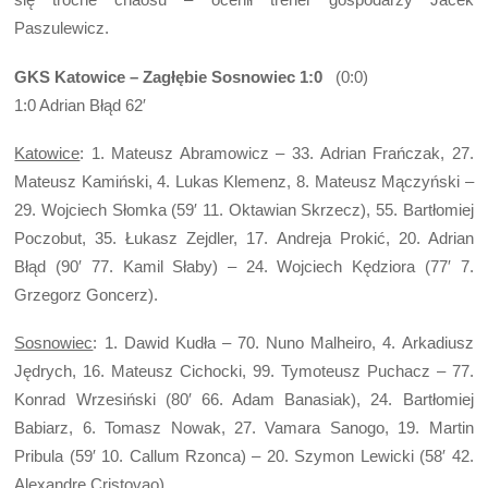
Paszulewicz.
GKS Katowice – Zagłębie Sosnowiec 1:0
(0:0)
1:0 Adrian Błąd 62′
Katowice
: 1. Mateusz Abramowicz – 33. Adrian Frańczak, 27.
Mateusz Kamiński, 4. Lukas Klemenz, 8. Mateusz Mączyński –
29. Wojciech Słomka (59′ 11. Oktawian Skrzecz), 55. Bartłomiej
Poczobut, 35. Łukasz Zejdler, 17. Andreja Prokić, 20. Adrian
Błąd (90′ 77. Kamil Słaby) – 24. Wojciech Kędziora (77′ 7.
Grzegorz Goncerz).
Sosnowiec
: 1. Dawid Kudła – 70. Nuno Malheiro, 4. Arkadiusz
Jędrych, 16. Mateusz Cichocki, 99. Tymoteusz Puchacz – 77.
Konrad Wrzesiński (80′ 66. Adam Banasiak), 24. Bartłomiej
Babiarz, 6. Tomasz Nowak, 27. Vamara Sanogo, 19. Martin
Pribula (59′ 10. Callum Rzonca) – 20. Szymon Lewicki (58′ 42.
Alexandre Cristovao).