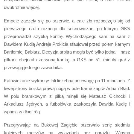
dwukrotnie więcej.
Emocje zaczęły się po przerwie, a całe zło rozpoczęło się od
pierwszego rzutu rożnego dla sosnowiczan, po którym GKS
przeprowadził szybką kontrę. Wychodzącego sam na sam z
Dawidem Kudłą Andreję Prokicia sfaulował przed polem karnym
Bartłomiej Babiarz. Decyzja arbitra mogła być tylko jedna – nasz
piłkarz obejrzał czerwoną kartkę, a GKS od 51. minuty grał z
przewagą jednego zawodnika.
Katowiczanie wykorzystali liczebną przewagę po 11 minutach. Z
lewej strony boiska prawą nogą w pole karne zagrał Adrian Błąd.
W polu bramkowym z piłką minęli się Mateusz Cichocki i
Arkadiusz Jędrych, a futbolówka zaskoczyła Dawida Kudłę i
wpadła w długi róg.
Przegrywając na Bukowej Zagłębie przerwało serię siedmiu
kolejnych meczów na wyjazdach bez porażki. Wiosną