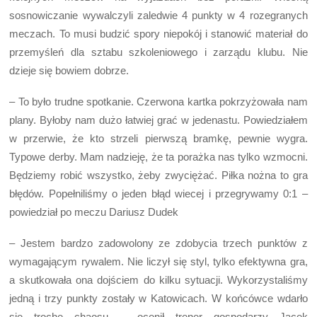
sosnowiczanie wywalczyli zaledwie 4 punkty w 4 rozegranych
meczach. To musi budzić spory niepokój i stanowić materiał do
przemyśleń dla sztabu szkoleniowego i zarządu klubu. Nie
dzieje się bowiem dobrze.
– To było trudne spotkanie. Czerwona kartka pokrzyżowała nam
plany. Byłoby nam dużo łatwiej grać w jedenastu. Powiedziałem
w przerwie, że kto strzeli pierwszą bramkę, pewnie wygra.
Typowe derby. Mam nadzieję, że ta porażka nas tylko wzmocni.
Będziemy robić wszystko, żeby zwyciężać. Piłka nożna to gra
błędów. Popełniliśmy o jeden błąd wiecej i przegrywamy 0:1 –
powiedział po meczu Dariusz Dudek
– Jestem bardzo zadowolony ze zdobycia trzech punktów z
wymagającym rywalem. Nie liczył się styl, tylko efektywna gra,
a skutkowała ona dojściem do kilku sytuacji. Wykorzystaliśmy
jedną i trzy punkty zostały w Katowicach. W końcówce wdarło
się troche chaosu – ocenił trener gospodarzy Jacek