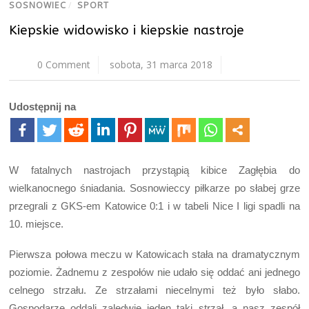
SOSNOWIEC
/
SPORT
Kiepskie widowisko i kiepskie nastroje
0 Comment
sobota, 31 marca 2018
Udostępnij na
W fatalnych nastrojach przystąpią kibice Zagłębia do
wielkanocnego śniadania. Sosnowieccy piłkarze po słabej grze
przegrali z GKS-em Katowice 0:1 i w tabeli Nice I ligi spadli na
10. miejsce.
Pierwsza połowa meczu w Katowicach stała na dramatycznym
poziomie. Żadnemu z zespołów nie udało się oddać ani jednego
celnego strzału. Ze strzałami niecelnymi też było słabo.
Gospodarze oddali zaledwie jeden taki strzał, a nasz zespół