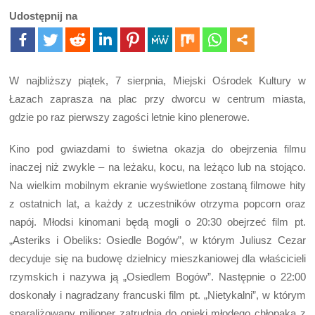
Udostępnij na
W najbliższy piątek, 7 sierpnia, Miejski Ośrodek Kultury w
Łazach zaprasza na plac przy dworcu w centrum miasta,
gdzie po raz pierwszy zagości letnie kino plenerowe.
Kino pod gwiazdami to świetna okazja do obejrzenia filmu
inaczej niż zwykle – na leżaku, kocu, na leżąco lub na stojąco.
Na wielkim mobilnym ekranie wyświetlone zostaną filmowe hity
z ostatnich lat, a każdy z uczestników otrzyma popcorn oraz
napój. Młodsi kinomani będą mogli o 20:30 obejrzeć film pt.
„Asteriks i Obeliks: Osiedle Bogów”, w którym Juliusz Cezar
decyduje się na budowę dzielnicy mieszkaniowej dla właścicieli
rzymskich i nazywa ją „Osiedlem Bogów”. Następnie o 22:00
doskonały i nagradzany francuski film pt. „Nietykalni”, w którym
sparaliżowany milioner zatrudnia do opieki młodego chłopaka z