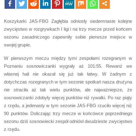
Koszykarki JAS-FBG Zagłębia odniosły siedemnaste kolejne
zwycięstwo w rozgrywkach I ligi i na trzy mecze przed końcem
sezonu zasadniczego zapewniły sobie pierwsze miejsce w
swojej grupie.
W pierwszym meczu między tymi zespołami rozegranym w
Poznaniu sosnowiczanki wygrały aż 101:55. Rewanż we
własnej hali nie okazał się już tak łatwy. W żadnym z
dotychczas rozegranych w tym sezonie spotkań nasza drużyna
nie straciła aż tak wielu punktów, ale najważniejsze, że
sosnowiczanki zdobyły więcej punktów niż rywalki. Po raz piąty
z rzędu, a jedenasty w tym sezonie JAS-FBG rzuciło więcej niż
90 punktów. Doliczając trzy mecze w końcówce poprzedniego
sezonu dziś sosnowiecki zespół odniósł dwudzieste zwycięstwo
z rzędu.