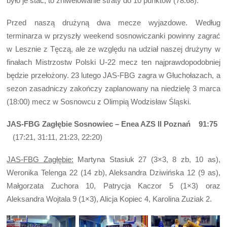
było je stać, to zniwelowanie straty do 10 punktów (78:68).
Przed naszą drużyną dwa mecze wyjazdowe. Według
terminarza w przyszły weekend sosnowiczanki powinny zagrać
w Lesznie z Tęczą, ale ze względu na udział naszej drużyny w
finałach Mistrzostw Polski U-22 mecz ten najprawdopodobniej
będzie przełożony. 23 lutego JAS-FBG zagra w Głuchołazach, a
sezon zasadniczy zakończy zaplanowany na niedzielę 3 marca
(18:00) mecz w Sosnowcu z Olimpią Wodzisław Śląski.
JAS-FBG Zagłębie Sosnowiec – Enea AZS II Poznań 91:75
(17:21, 31:11, 21:23, 22:20)
JAS-FBG Zagłębie:
Martyna Stasiuk 27 (3×3, 8 zb, 10 as),
Weronika Telenga 22 (14 zb), Aleksandra Dziwińska 12 (9 as),
Małgorzata Zuchora 10, Patrycja Kaczor 5 (1×3) oraz
Aleksandra Wojtala 9 (1×3), Alicja Kopiec 4, Karolina Zuziak 2.