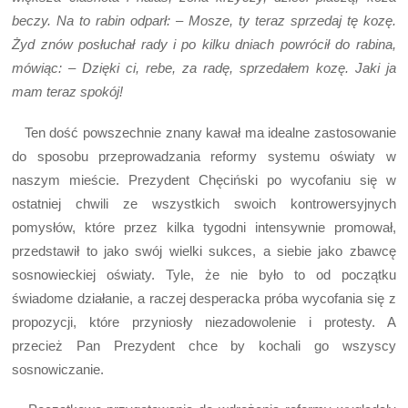
beczy. Na to rabin odparł: – Mosze, ty teraz sprzedaj tę kozę.
Żyd znów posłuchał rady i po kilku dniach powrócił do rabina,
mówiąc: – Dzięki ci, rebe, za radę, sprzedałem kozę. Jaki ja
mam teraz spokój!
Ten dość powszechnie znany kawał ma idealne zastosowanie
do sposobu przeprowadzania reformy systemu oświaty w
naszym mieście. Prezydent Chęciński po wycofaniu się w
ostatniej chwili ze wszystkich swoich kontrowersyjnych
pomysłów, które przez kilka tygodni intensywnie promował,
przedstawił to jako swój wielki sukces, a siebie jako zbawcę
sosnowieckiej oświaty. Tyle, że nie było to od początku
świadome działanie, a raczej desperacka próba wycofania się z
propozycji, które przyniosły niezadowolenie i protesty. A
przecież Pan Prezydent chce by kochali go wszyscy
sosnowiczanie.