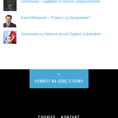
Sosnowiec i Zagłębie w nowym województwie
Karol Winiarski – Prawo czy bezprawie?
Sosnowieccy lekarze przed Sądem Lekarskim
POWRÓT NA GÓRĘ STRONY
COOKIES
KONTAKT