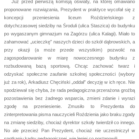
Już przed pierwszą komisją oświaty, na której omawiano
proponowane rozwiązania, Prezydent w praktyce wycofał się z
koncepcji przeniesienia liceum Roździeńskiego z
dotychczasowej siedziby na Środuli (ulica Staszica) do budynku
po wygaszanym gimnazjum na Zagórzu (ulica Kalagi). Miało to
zahamować „ucieczkę” naszych dzieci do szkół dąbrowskich, a
przy okazji (a może przede wszystkim) pozwolić na
zagospodarowanie w miarę nowoczesnego budynku z
rozbudowaną bazą sportową. Chcąc zachować twarz i
odzyskać społeczne zaufanie szkolnej społeczności (wybory
już za rok), Arkadiusz Chęciński „oddał” decyzję w ich ręce. Nie
spodziewał się chyba, że rada pedagogiczna przerażona groźbą
pozostawienia bez żadnego wsparcia, zmieni zdanie i wyrazi
zgodę na przeniesienie. Zmusiło to Prezydenta do
zinterpretowania pisma nauczycieli Roździenia jako braku zgody
na zmianę siedziby, chociaż dyrektor szkoły twierdził co innego.
No ale przecież Pan Prezydent, chociaż nie uczestniczył w
spotkaniu kadry pedagogicznej, wie lepiej co postanowili.