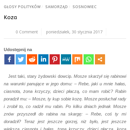
GŁOSY POLITYKÓW
/
SAMORZĄD
/
SOSNOWIEC
Koza
0 Comment
poniedziałek, 30 stycznia 2017
Udostępnij na
Jest taki, stary żydowski dowcip.
Mosze skarżył się rabinowi
na warunki panujące w jego domu: – Rebe, jaki u mnie hałas,
ciasnota, żona krzyczy, dzieci płaczą, co mam robić? Rabin
poradził mu: – Mosze, ty kup sobie kozę. Mosze posłuchał rady
i zrobił to, co radził mu rabin. Po kilku dniach jednak Mosze
znów przyszedł do rabina na skargę: – Rebe, coś ty mi
doradził? Teraz jest jeszcze gorzej, niż było, jest jeszcze
większa ciasnota i hałas, żona krzyczy, dzieci płaczą, koza