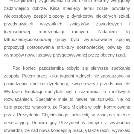
Początkowo przygotowania do wdrożenia reformy wyglądały
zadziwiająco dobrze. Kilka miesięcy temu został powołany
wieloosobowy zespół złożony z dyrektorów niektórych szkół,
przedstawicieli wszystkich związków zawodowych i
trzyosobowej reprezentacji radnych. Zadaniem tej
kilkudziesięcioosobowej grupy było wypracowanie spójnej
propozycji dostosowania struktury sosnowieckiej oświaty do
wymogów nowej ustawy przygotowywanej przez obecny rząd.
Pod koniec października odbyło się pierwsze spotkanie
zespołu. Potem przez kilka tygodni radnych nie zapraszano na
posiedzenia, chociaż dyrektorzy, związkowcy i przedstawiciele
Wydziału Edukacji spotykali się i rozmawiali o możliwych
rozwiązaniach. Specjalnie mnie to nawet nie zdziwiło. Nie od
dziś przecież wiadomo, że Rada Miejska w pełni kontrolowana
przez Prezydenta Chęcińskiego, pełni rolę w znacznej mierze
dekoracyjną. Dopiero gdy Prezydent w jednym z wywiadów
stwierdził, że nad nową koncepcją pracują także radni, wywołało