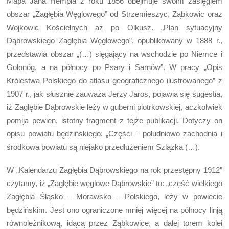
Mapa Jana Hempla z roku 1856 obejmuje swoim zasięgiem
obszar „Zagłębia Węglowego” od Strzemieszyc, Ząbkowic oraz
Wojkowic Kościelnych aż po Olkusz. „Plan sytuacyjny
Dąbrowskiego Zagłębia Węglowego”, opublikowany w 1888 r.,
przedstawia obszar „(…) sięgający na wschodzie po Niemce i
Gołonóg, a na północy po Psary i Sarnów”. W pracy „Opis
Królestwa Polskiego do atlasu geograficznego ilustrowanego” z
1907 r., jak słusznie zauważa Jerzy Jaros, pojawia się sugestia,
iż Zagłębie Dąbrowskie leży w guberni piotrkowskiej, aczkolwiek
pomija pewien, istotny fragment z tejże publikacji. Dotyczy on
opisu powiatu będzińskiego: „Części – południowo zachodnia i
środkowa powiatu są niejako przedłużeniem Szlązka (…).
W „Kalendarzu Zagłębia Dąbrowskiego na rok przestępny 1912”
czytamy, iż „Zagłębie węglowe Dąbrowskie” to: „część wielkiego
Zagłębia Śląsko – Morawsko – Polskiego, leży w powiecie
będzińskim. Jest ono ograniczone mniej więcej na północy linją
równoleżnikową, idącą przez Ząbkowice, a dalej torem kolei