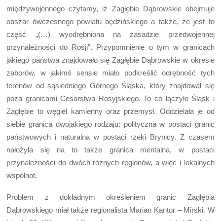
międzywojennego czytamy, iż Zagłębie Dąbrowskie obejmuje
obszar ówczesnego powiatu będzińskiego a także, że jest to
część „(…) wyodrębniona na zasadzie przedwojennej
przynależności do Rosji”. Przypomnienie o tym w granicach
jakiego państwa znajdowało się Zagłębie Dąbrowskie w okresie
zaborów, w jakimś sensie miało podkreślić odrębność tych
terenów od sąsiedniego Górnego Śląska, który znajdował się
poza granicami Cesarstwa Rosyjskiego. To co łączyło Śląsk i
Zagłębie to węgiel kamienny oraz przemysł. Oddzielała je od
siebie granica dwojakiego rodzaju: polityczna w postaci granic
państwowych i naturalna w postaci rzeki Brynicy. Z czasem
nałożyła się na to także granica mentalna, w postaci
przynależności do dwóch różnych regionów, a więc i lokalnych
wspólnot.
Problem z dokładnym określeniem granic Zagłębia
Dąbrowskiego miał także regionalista Marian Kantor – Mirski. W