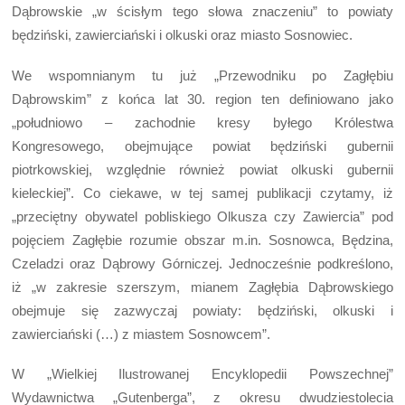
Dąbrowskie „w ścisłym tego słowa znaczeniu” to powiaty
będziński, zawierciański i olkuski oraz miasto Sosnowiec.
We wspomnianym tu już „Przewodniku po Zagłębiu
Dąbrowskim” z końca lat 30. region ten definiowano jako
„południowo – zachodnie kresy byłego Królestwa
Kongresowego, obejmujące powiat będziński gubernii
piotrkowskiej, względnie również powiat olkuski gubernii
kieleckiej”. Co ciekawe, w tej samej publikacji czytamy, iż
„przeciętny obywatel pobliskiego Olkusza czy Zawiercia” pod
pojęciem Zagłębie rozumie obszar m.in. Sosnowca, Będzina,
Czeladzi oraz Dąbrowy Górniczej. Jednocześnie podkreślono,
iż „w zakresie szerszym, mianem Zagłębia Dąbrowskiego
obejmuje się zazwyczaj powiaty: będziński, olkuski i
zawierciański (…) z miastem Sosnowcem”.
W „Wielkiej Ilustrowanej Encyklopedii Powszechnej”
Wydawnictwa „Gutenberga”, z okresu dwudziestolecia