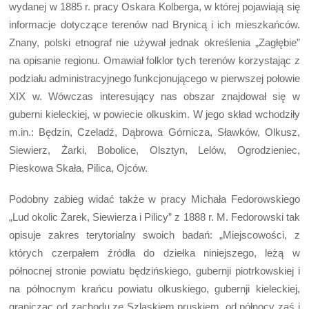
wydanej w 1885 r. pracy Oskara Kolberga, w której pojawiają się
informacje dotyczące terenów nad Brynicą i ich mieszkańców.
Znany, polski etnograf nie używał jednak określenia „Zagłębie”
na opisanie regionu. Omawiał folklor tych terenów korzystając z
podziału administracyjnego funkcjonującego w pierwszej połowie
XIX w. Wówczas interesujący nas obszar znajdował się w
guberni kieleckiej, w powiecie olkuskim. W jego skład wchodziły
m.in.: Będzin, Czeladź, Dąbrowa Górnicza, Sławków, Olkusz,
Siewierz, Żarki, Bobolice, Olsztyn, Lelów, Ogrodzieniec,
Pieskowa Skała, Pilica, Ojców.
Podobny zabieg widać także w pracy Michała Fedorowskiego
„Lud okolic Żarek, Siewierza i Pilicy” z 1888 r. M. Fedorowski tak
opisuje zakres terytorialny swoich badań: „Miejscowości, z
których czerpałem źródła do dziełka niniejszego, leżą w
północnej stronie powiatu będzińskiego, gubernji piotrkowskiej i
na północnym krańcu powiatu olkuskiego, gubernji kieleckiej,
granicząc od zachodu ze Szląskiem pruskiem, od północy zaś i