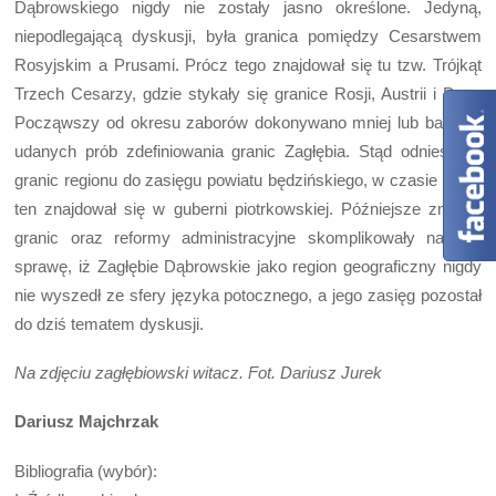
Dąbrowskiego nigdy nie zostały jasno określone. Jedyną,
niepodlegającą dyskusji, była granica pomiędzy Cesarstwem
Rosyjskim a Prusami. Prócz tego znajdował się tu tzw. Trójkąt
Trzech Cesarzy, gdzie stykały się granice Rosji, Austrii i Prus.
Począwszy od okresu zaborów dokonywano mniej lub bardziej
udanych prób zdefiniowania granic Zagłębia. Stąd odniesienie
granic regionu do zasięgu powiatu będzińskiego, w czasie kiedy
ten znajdował się w guberni piotrkowskiej. Późniejsze zmiany
granic oraz reformy administracyjne skomplikowały na tyle
sprawę, iż Zagłębie Dąbrowskie jako region geograficzny nigdy
nie wyszedł ze sfery języka potocznego, a jego zasięg pozostał
do dziś tematem dyskusji.
Na zdjęciu zagłębiowski witacz. Fot. Dariusz Jurek
Dariusz Majchrzak
Bibliografia (wybór):