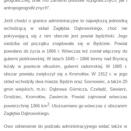
geograficznej; brak mu zarówno podstaw fizjograficznych, jak i
antropogeograficznych”.
Jeśli chodzi o granice administracyjne to największą jednostką
wchodzącą w skład Zagłębia Dąbrowskiego, choć nie
pokrywającą się z nim obecnie jest powiat będziński. Jego
siedziba od początku znajdowała się w Będzinie. Powiat
powołano do życia w 1866 r. Wówczas też został włączony do
guberni piotrkowskiej. W latach 1845 – 1866 tereny nad Brynicą
leżały w powiecie olkuskim, guberni radomskiej. W 1885 r.
obszar powiatu zwiększył się o Kromołów. W 1912 r. w jego
skład wchodziły dwa miasta: Będzin oraz Sosnowiec, a także 20
gmin wiejskich, m.in.: Dąbrowa Górnicza, Czeladź, Siewierz,
Grodziec, Kromołów, Zawiercie. Powiat zajmował wówczas
2
powierzchnię 1366 km
. Utożsamiano go wówczas z obszarem
Zagłębia Dąbrowskiego.
Owo odniesienie do podziału administracyjnego widać także w