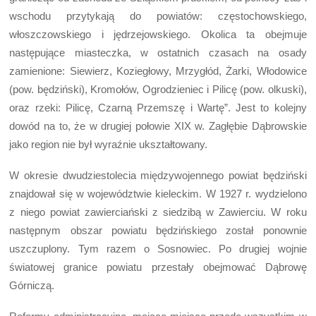
wschodu przytykają do powiatów: częstochowskiego,
włoszczowskiego i jędrzejowskiego. Okolica ta obejmuje
następujące miasteczka, w ostatnich czasach na osady
zamienione: Siewierz, Koziegłowy, Mrzygłód, Żarki, Włodowice
(pow. będziński), Kromołów, Ogrodzieniec i Pilicę (pow. olkuski),
oraz rzeki: Pilicę, Czarną Przemszę i Wartę”. Jest to kolejny
dowód na to, że w drugiej połowie XIX w. Zagłębie Dąbrowskie
jako region nie był wyraźnie ukształtowany.
W okresie dwudziestolecia międzywojennego powiat będziński
znajdował się w województwie kieleckim. W 1927 r. wydzielono
z niego powiat zawierciański z siedzibą w Zawierciu. W roku
następnym obszar powiatu będzińskiego został ponownie
uszczuplony. Tym razem o Sosnowiec. Po drugiej wojnie
światowej granice powiatu przestały obejmować Dąbrowę
Górniczą.