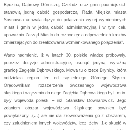
Będzina, Dąbrowy Górniczej, Czeladzi oraz gmin podmiejskich
stanowią jedną całość gospodarczą, Rada Miejska miasta
Sosnowca uchwala dążyć do połączenia wyżej wymienionych
miast i gmin w jedną całość administracyjną i w tym celu
upoważnia Zarząd Miasta do rozpoczęcia odpowiednich kroków
zmierzających do zrealizowania wzmiankowanego połączenia”.
Warto nadmienić, iż w latach 30. polskie władze próbowały,
poprzez decyzje administracyjne, usunąć jedyną, wyraźną
granicę Zagłębia Dąbrowskiego. Mowa tu o rzece Brynicy, która
oddzielała region ten od sąsiedniego Górnego Śląska.
Orędownikami rozszerzenia ówczesnego województwa
śląskiego i włączenia do niego Zagłębia Dąbrowskiego byli. m.in.
były wojewoda poleski – inż. Stanisław Downarowicz. Jego
zdaniem obszar województwa śląskiego powinien być
powiększony „(…) ale nie dla zrównoważenia go z obszarem,
czy zaludnieniem innych województw, lecz, żeby: 1-o skupić w