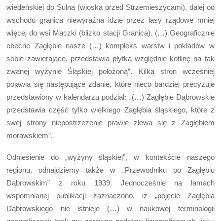
wiedeńskiej do Sulna (wioska przed Strzemieszycami), dalej od
wschodu granica niewyraźna idzie przez lasy rządowe mniej
więcej do wsi Maczki (blizko stacji Granica). (…) Geograficznie
obecne Zagłębie nasze (…) kompleks warstw i pokładów w
sobie zawierające, przedstawia płytką względnie kotlinę na tak
zwanej wyżynie Śląskiej położoną”. Kilka stron wcześniej
pojawia się następujące zdanie, które nieco bardziej precyzuje
przedstawiony w kalendarzu podział: „(…) Zagłębie Dąbrowskie
przedstawia część tylko wielkiego Zagłębia śląskiego, które z
swej strony niepostrzeżenie prawie zlewa się z Zagłębiem
morawskiem”.
Odniesienie do „wyżyny śląskiej”, w kontekście naszego
regionu, odnajdziemy także w „Przewodniku po Zagłębiu
Dąbrowskim” z roku 1939. Jednocześnie na łamach
wspomnianej publikacji zaznaczono, iż „pojęcie Zagłębia
Dąbrowskiego nie istnieje (…) w naukowej terminologii