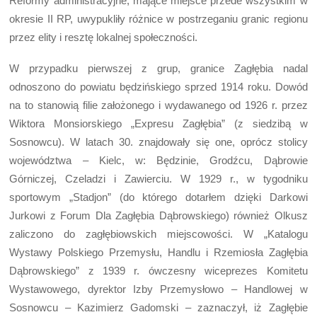
Reformy administracyjne, mające miejsce przede wszystkim w
okresie II RP, uwypukliły różnice w postrzeganiu granic regionu
przez elity i resztę lokalnej społeczności.
W przypadku pierwszej z grup, granice Zagłębia nadal
odnoszono do powiatu będzińskiego sprzed 1914 roku. Dowód
na to stanowią filie założonego i wydawanego od 1926 r. przez
Wiktora Monsiorskiego „Expresu Zagłębia” (z siedzibą w
Sosnowcu). W latach 30. znajdowały się one, oprócz stolicy
województwa – Kielc, w: Będzinie, Grodźcu, Dąbrowie
Górniczej, Czeladzi i Zawierciu. W 1929 r., w tygodniku
sportowym „Stadjon” (do którego dotarłem dzięki Darkowi
Jurkowi z Forum Dla Zagłębia Dąbrowskiego) również Olkusz
zaliczono do zagłębiowskich miejscowości. W „Katalogu
Wystawy Polskiego Przemysłu, Handlu i Rzemiosła Zagłębia
Dąbrowskiego” z 1939 r. ówczesny wiceprezes Komitetu
Wystawowego, dyrektor Izby Przemysłowo – Handlowej w
Sosnowcu – Kazimierz Gadomski – zaznaczył, iż Zagłębie