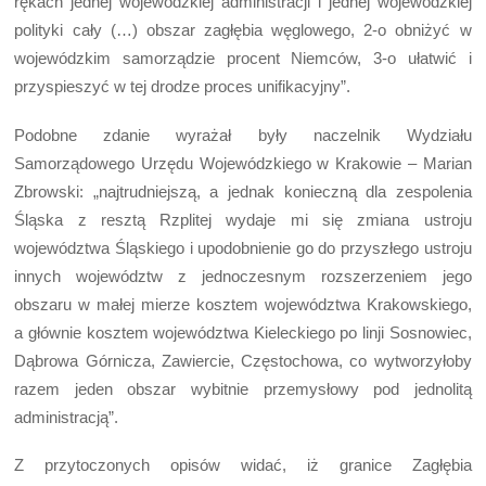
rękach jednej wojewódzkiej administracji i jednej wojewódzkiej
polityki cały (…) obszar zagłębia węglowego, 2-o obniżyć w
wojewódzkim samorządzie procent Niemców, 3-o ułatwić i
przyspieszyć w tej drodze proces unifikacyjny”.
Podobne zdanie wyrażał były naczelnik Wydziału
Samorządowego Urzędu Wojewódzkiego w Krakowie – Marian
Zbrowski: „najtrudniejszą, a jednak konieczną dla zespolenia
Śląska z resztą Rzplitej wydaje mi się zmiana ustroju
województwa Śląskiego i upodobnienie go do przyszłego ustroju
innych województw z jednoczesnym rozszerzeniem jego
obszaru w małej mierze kosztem województwa Krakowskiego,
a głównie kosztem województwa Kieleckiego po linji Sosnowiec,
Dąbrowa Górnicza, Zawiercie, Częstochowa, co wytworzyłoby
razem jeden obszar wybitnie przemysłowy pod jednolitą
administracją”.
Z przytoczonych opisów widać, iż granice Zagłębia