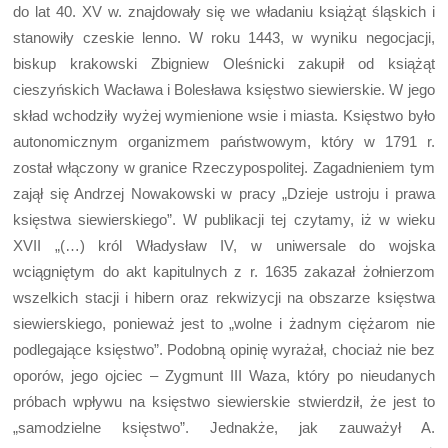
do lat 40. XV w. znajdowały się we władaniu książąt śląskich i
stanowiły czeskie lenno. W roku 1443, w wyniku negocjacji,
biskup krakowski Zbigniew Oleśnicki zakupił od książąt
cieszyńskich Wacława i Bolesława księstwo siewierskie. W jego
skład wchodziły wyżej wymienione wsie i miasta. Księstwo było
autonomicznym organizmem państwowym, który w 1791 r.
został włączony w granice Rzeczypospolitej. Zagadnieniem tym
zajął się Andrzej Nowakowski w pracy „Dzieje ustroju i prawa
księstwa siewierskiego”. W publikacji tej czytamy, iż w wieku
XVII „(…) król Władysław IV, w uniwersale do wojska
wciągniętym do akt kapitulnych z r. 1635 zakazał żołnierzom
wszelkich stacji i hibern oraz rekwizycji na obszarze księstwa
siewierskiego, ponieważ jest to „wolne i żadnym ciężarom nie
podlegające księstwo”. Podobną opinię wyrażał, chociaż nie bez
oporów, jego ojciec – Zygmunt III Waza, który po nieudanych
próbach wpływu na księstwo siewierskie stwierdził, że jest to
„samodzielne księstwo”. Jednakże, jak zauważył A.