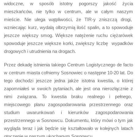
widoczne, w sposób istotny pogorszy jakość życia
mieszkańców, nie tylko w centrum, ale w całym naszym
mieście. Nie ulega wątpliwości, że TIR-y zniszczą drogi,
wzniecając kurz, wydalą olbrzymią ilość spalin, a to spowoduje
jeszcze większy smog. Większe natężenie ruchu ciężarówek
spowoduje jeszcze większe korki, zwiększy liczbę wypadków
drogowych i utrudnienia na drogach.
Przez dekadę istnienia takiego Centrum Logistycznego de facto
w centrum miasta cofniemy Sosnowiec o następne 10-20 lat. Do
tego dochodzi jeszcze jedna jakże istotna kwestia, o której
zapomniałeś w swoich pytaniach, ale jest ona nierozłącznie z
nimi związana. To kwestia braku realnego i pełnego,
miejscowego planu zagospodarowania przestrzennego oraz
studium uwarunkowań i kierunków zagospodarowania
przestrzennego w Sosnowcu. Dokumentu, który mówi o tym jak
wygląda teraz i jak będzie się kształtowało w kolejnych latach
otoczenie w naszym ukochanym Sosnowcu.