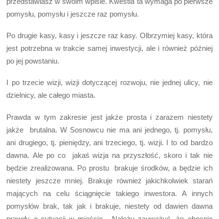
przedstawiasz w swoim wpisie. Kwestia ta wymaga po pierwsze
pomysłu, pomysłu i jeszcze raz pomysłu.
Po drugie kasy, kasy i jeszcze raz kasy. Olbrzymiej kasy, która
jest potrzebna w trakcie samej inwestycji, ale i również później
po jej powstaniu.
I po trzecie wizji, wizji dotyczącej rozwoju, nie jednej ulicy, nie
dzielnicy, ale całego miasta.
Prawda w tym zakresie jest jakże prosta i zarazem niestety
jakże brutalna. W Sosnowcu nie ma ani jednego, tj. pomysłu,
ani drugiego, tj. pieniędzy, ani trzeciego, tj. wizji. I to od bardzo
dawna. Ale po co jakaś wizja na przyszłość, skoro i tak nie
będzie zrealizowana. Po prostu brakuje środków, a będzie ich
niestety jeszcze mniej. Brakuje również jakichkolwiek starań
mających na celu ściągnięcie takiego inwestora. A innych
pomysłów brak, tak jak i brakuje, niestety od dawien dawna
prawdy o sytuacji w mieście. Należy zauważyć, że obecnie