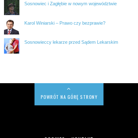
Sosnowiec i Zagłębie w nowym województwie
Karol Winiarski – Prawo czy bezprawie?
Sosnowieccy lekarze przed Sądem Lekarskim
POWRÓT NA GÓRĘ STRONY