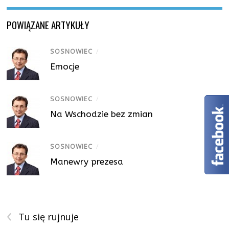
POWIĄZANE ARTYKUŁY
SOSNOWIEC
/
Emocje
SOSNOWIEC
/
Na Wschodzie bez zmian
SOSNOWIEC
/
Manewry prezesa
‹
Tu się rujnuje