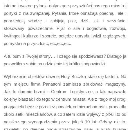
istotne i ważne pytania dotyczące przyszłości naszego miasta i
polityki z nią związanej. Pytania, które obnażają obecną, ale i
poprzednią władzę i zabijają pijar, dziś, jak i wcześniej
stosowany powszechnie. Pijar o sile i bogactwie, rozwoju,
kwitnącej kulturze i sporcie, potędze umysłu i wizji rządzących,
pomyśle na przyszłość, etc,etc,etc.
A tu bum z Twojej strony… I czego się spodziewasz? Dlatego ja
pozwoliłem sobie na udzielenie tej krótkiej odpowiedzi.
Wyburzenie obiektów dawnej Huty Buczka stało się faktem. Na
tym miejscu firma Panattoni zamierza zbudować magazyny.
Jak to dumnie brzmi – Centrum Logistyczne, a tak naprawdę
kolejny blaszak i do tego w centrum miasta. Ale z tego mój drogi
przyjacielu będzie przecież podatek od nieruchomości, praca dla
około setki mieszkańców, a co zatem idzie wpływy z pit-u i to od
najniższego wynagrodzenia przez jakieś 10 lat. Gdyby nie to,
szkielety po dawnej hucie straszyłyby dalej, a wiatr hulałby