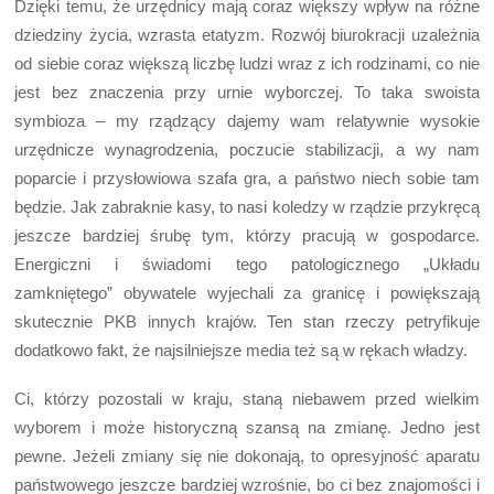
Dzięki temu, że urzędnicy mają coraz większy wpływ na różne
dziedziny życia, wzrasta etatyzm. Rozwój biurokracji uzależnia
od siebie coraz większą liczbę ludzi wraz z ich rodzinami, co nie
jest bez znaczenia przy urnie wyborczej. To taka swoista
symbioza – my rządzący dajemy wam relatywnie wysokie
urzędnicze wynagrodzenia, poczucie stabilizacji, a wy nam
poparcie i przysłowiowa szafa gra, a państwo niech sobie tam
będzie. Jak zabraknie kasy, to nasi koledzy w rządzie przykręcą
jeszcze bardziej śrubę tym, którzy pracują w gospodarce.
Energiczni i świadomi tego patologicznego „Układu
zamkniętego” obywatele wyjechali za granicę i powiększają
skutecznie PKB innych krajów. Ten stan rzeczy petryfikuje
dodatkowo fakt, że najsilniejsze media też są w rękach władzy.
Ci, którzy pozostali w kraju, staną niebawem przed wielkim
wyborem i może historyczną szansą na zmianę. Jedno jest
pewne. Jeżeli zmiany się nie dokonają, to opresyjność aparatu
państwowego jeszcze bardziej wzrośnie, bo ci bez znajomości i