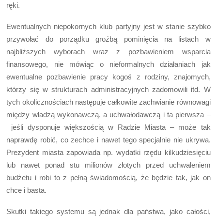
ręki.
Ewentualnych niepokornych klub partyjny jest w stanie szybko
przywołać do porządku groźbą pominięcia na listach w
najbliższych wyborach wraz z pozbawieniem wsparcia
finansowego, nie mówiąc o nieformalnych działaniach jak
ewentualne pozbawienie pracy kogoś z rodziny, znajomych,
którzy się w strukturach administracyjnych zadomowili itd. W
tych okolicznościach następuje całkowite zachwianie równowagi
między władzą wykonawczą, a uchwałodawczą i ta pierwsza –
jeśli dysponuje większością w Radzie Miasta – może tak
naprawdę robić, co zechce i nawet tego specjalnie nie ukrywa.
Prezydent miasta zapowiada np. wydatki rzędu kilkudziesięciu
lub nawet ponad stu milionów złotych przed uchwaleniem
budżetu i robi to z pełną świadomością, że będzie tak, jak on
chce i basta.
Skutki takiego systemu są jednak dla państwa, jako całości,