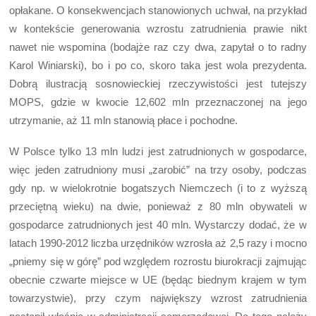
opłakane. O konsekwencjach stanowionych uchwał, na przykład
w kontekście generowania wzrostu zatrudnienia prawie nikt
nawet nie wspomina (bodajże raz czy dwa, zapytał o to radny
Karol Winiarski), bo i po co, skoro taka jest wola prezydenta.
Dobrą ilustracją sosnowieckiej rzeczywistości jest tutejszy
MOPS, gdzie w kwocie 12,602 mln przeznaczonej na jego
utrzymanie, aż 11 mln stanowią płace i pochodne.
W Polsce tylko 13 mln ludzi jest zatrudnionych w gospodarce,
więc jeden zatrudniony musi „zarobić” na trzy osoby, podczas
gdy np. w wielokrotnie bogatszych Niemczech (i to z wyższą
przeciętną wieku) na dwie, ponieważ z 80 mln obywateli w
gospodarce zatrudnionych jest 40 mln. Wystarczy dodać, że w
latach 1990-2012 liczba urzędników wzrosła aż 2,5 razy i mocno
„pniemy się w górę” pod względem rozrostu biurokracji zajmując
obecnie czwarte miejsce w UE (będąc biednym krajem w tym
towarzystwie), przy czym największy wzrost zatrudnienia