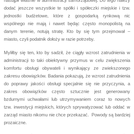
nastąpił właśnie w administracji samorządowej. Do tego należy
dodać jeszcze wszystkie te spółki i spółeczki miejskie i tzw.
jednostki budżetowe, które z gospodarką rynkową nic
wspólnego nie mają i nawet będąc często monopolistą na
danym terenie, notują stratę. Kto by się tym przejmował –
miasto, czyli podatnik dołoży w razie potrzeby.
Myliłby się ten, kto by sadził, że ciągły wzrost zatrudnienia w
administracji to taki obiektywny przymus w celu zwiększenia
komfortu obsługi obywateli i wynikający ze zwiekszonego
zakresu obowiązków. Badania pokazują, że wzrost zatrudnienia
do poprawy jakości obsługi specjalnie się nie przyczynia, a
zakres obowiązków często sztucznie jest generowany
bzdurnymi uchwałami lub utrzymywaniem coraz to nowych
tzw. inwestycji miejskich, których sprywatyzować lub oddać w
zarząd miasto nikomu nie chce przekazać. Powody są bardziej
prozaiczne.