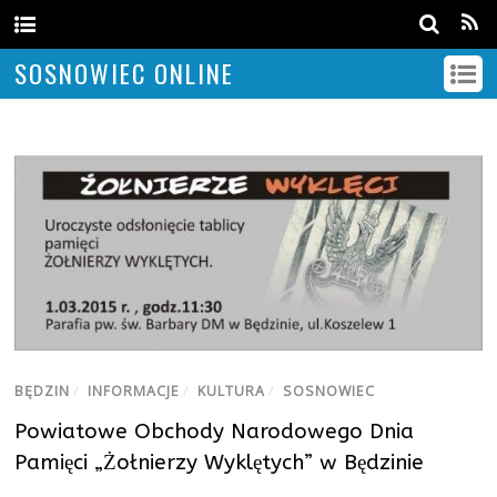
SOSNOWIEC ONLINE
BĘDZIN
/
INFORMACJE
/
KULTURA
/
SOSNOWIEC
Powiatowe Obchody Narodowego Dnia
Pamięci „Żołnierzy Wyklętych” w Będzinie