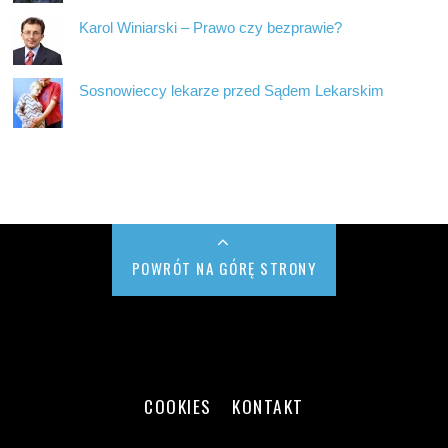
Karol Winiarski – Prawo czy bezprawie?
Sosnowieccy lekarze przed Sądem Lekarskim
POWRÓT NA GÓRĘ STRONY
COOKIES
KONTAKT