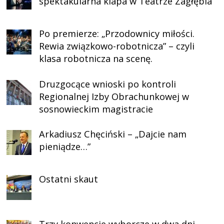
spektakularna klapa w Teatrze Zagłębia
Po premierze: „Przodownicy miłości.
Rewia związkowo-robotnicza” – czyli
klasa robotnicza na scenę.
Druzgocące wnioski po kontroli
Regionalnej Izby Obrachunkowej w
sosnowieckim magistracie
Arkadiusz Chęciński – „Dajcie nam
pieniądze…”
Ostatni skaut