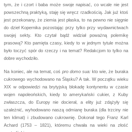
tym, że i czort i baba może swoje napisać, co wcale nie jest
powszechną praktyką, staję się wręcz rzadkością. Jak już ktoś
jest przekonany, że ziemia jest płaska, to na pewno nie sięgnie
do dzieł Kopernika pozostając przy tylko przy wydawnictwach
swojej sekty. Kto czytał bądź widział poważną polemikę
prasową? Kto pamięta czasy, kiedy to w jednym tytule można
było toczyć spór do rzeczy i na temat? Redakcjom to tylko na
dobre wychodziło.
Na koniec, ale na temat, coś
pro domo sua:
kto wie, że buraka
cukrowego wychodowano na Śląsku? A tak. W początku wieku
XIX w odpowiedzi na brytyjską blokadę kontynentu w czasie
wojen napoleońskich, kiedy to amerykański cukier, z Kuby
zwłaszcza, do Europy nie docierał, a elity już zdążyły się
uzależnić, wyhodowano naszą odmianę buraka (dla trzciny nie
ten klimat) i zbudowano cukrownię. Dokonał tego Franz Karl
Achard (1753 – 1821), któremu chwała na wieki na złość