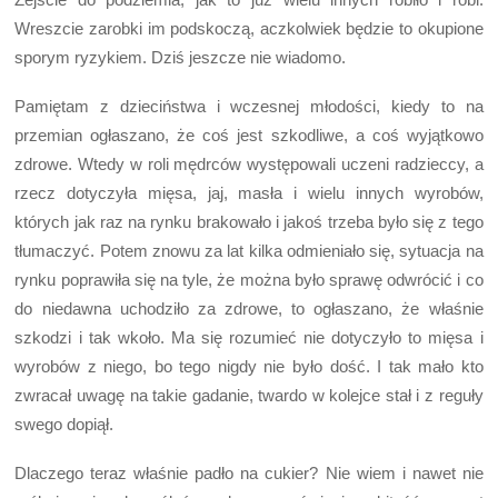
Wreszcie zarobki im podskoczą, aczkolwiek będzie to okupione
sporym ryzykiem. Dziś jeszcze nie wiadomo.
Pamiętam z dzieciństwa i wczesnej młodości, kiedy to na
przemian ogłaszano, że coś jest szkodliwe, a coś wyjątkowo
zdrowe. Wtedy w roli mędrców występowali uczeni radzieccy, a
rzecz dotyczyła mięsa, jaj, masła i wielu innych wyrobów,
których jak raz na rynku brakowało i jakoś trzeba było się z tego
tłumaczyć. Potem znowu za lat kilka odmieniało się, sytuacja na
rynku poprawiła się na tyle, że można było sprawę odwrócić i co
do niedawna uchodziło za zdrowe, to ogłaszano, że właśnie
szkodzi i tak wkoło. Ma się rozumieć nie dotyczyło to mięsa i
wyrobów z niego, bo tego nigdy nie było dość. I tak mało kto
zwracał uwagę na takie gadanie, twardo w kolejce stał i z reguły
swego dopiął.
Dlaczego teraz właśnie padło na cukier? Nie wiem i nawet nie