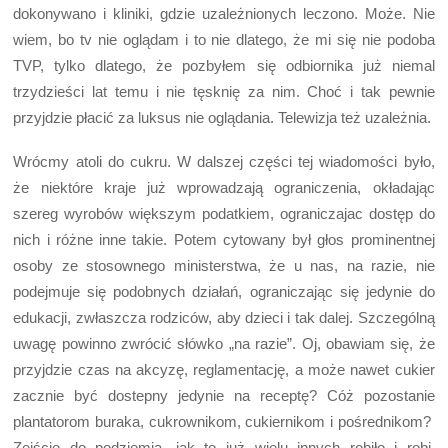
dokonywano i kliniki, gdzie uzależnionych leczono. Może. Nie
wiem, bo tv nie oglądam i to nie dlatego, że mi się nie podoba
TVP, tylko dlatego, że pozbyłem się odbiornika już niemal
trzydzieści lat temu i nie tęsknię za nim. Choć i tak pewnie
przyjdzie płacić za luksus nie oglądania. Telewizja też uzależnia.
Wrócmy atoli do cukru. W dalszej części tej wiadomości było,
że niektóre kraje już wprowadzają ograniczenia, okładając
szereg wyrobów większym podatkiem, ograniczajac dostęp do
nich i różne inne takie. Potem cytowany był głos prominentnej
osoby ze stosownego ministerstwa, że u nas, na razie, nie
podejmuje się podobnych działań, ograniczając się jedynie do
edukacji, zwłaszcza rodziców, aby dzieci i tak dalej. Szczególną
uwagę powinno zwrócić słówko „na razie”. Oj, obawiam się, że
przyjdzie czas na akcyzę, reglamentację, a może nawet cukier
zacznie być dostepny jedynie na receptę? Cóż pozostanie
plantatorom buraka, cukrownikom, cukiernikom i pośrednikom?
Zejście do podziemia, jak to już wielu innych robiło i robi.