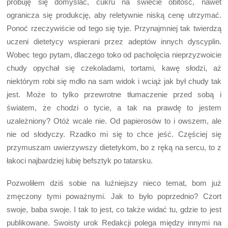
próbuję się domyślać, cukru na świecie obitość, nawet
ogranicza się produkcję, aby reletywnie niską cenę utrzymać.
Ponoć rzeczywiście od tego się tyje. Przynajmniej tak twierdzą
uczeni dietetycy wspierani przez adeptów innych dyscyplin.
Wobec tego pytam, dlaczego toko od pacholęcia nieprzyzwoicie
chudy opychał się czekoladami, tortami, kawę słodzi, aż
niektórym robi się mdło na sam widok i wciąż jak był chudy tak
jest. Może to tylko przewrotne tłumaczenie przed sobą i
światem, że chodzi o tycie, a tak na prawdę to jestem
uzależniony? Otóż wcale nie. Od papierosów to i owszem, ale
nie od słodyczy. Rzadko mi się to chce jeść. Częściej się
przymuszam uwierzywszy dietetykom, bo z ręką na sercu, to z
łakoci najbardziej lubię befsztyk po tatarsku.
Pozwoliłem dziś sobie na luźniejszy nieco temat, bom już
zmęczony tymi poważnymi. Jak to było poprzednio? Czort
swoje, baba swoje. I tak to jest, co także widać tu, gdzie to jest
publikowane. Swoisty urok Redakcji polega między innymi na