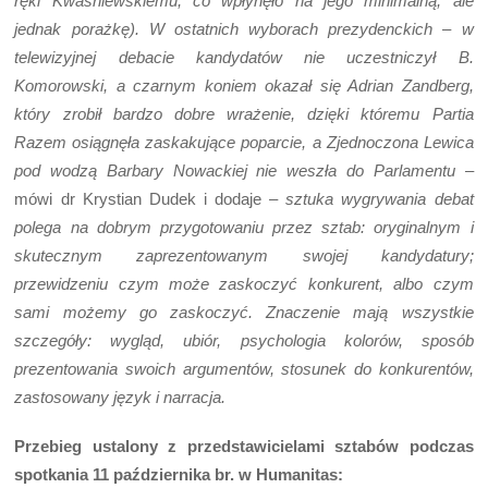
ręki Kwaśniewskiemu, co wpłynęło na jego minimalną, ale
jednak porażkę). W ostatnich wyborach prezydenckich – w
telewizyjnej debacie kandydatów nie uczestniczył B.
Komorowski, a czarnym koniem okazał się Adrian Zandberg,
który zrobił bardzo dobre wrażenie, dzięki któremu Partia
Razem osiągnęła zaskakujące poparcie, a Zjednoczona Lewica
pod wodzą Barbary Nowackiej nie weszła do Parlamentu
–
mówi dr Krystian Dudek i dodaje
– sztuka wygrywania debat
polega na dobrym przygotowaniu przez sztab: oryginalnym i
skutecznym zaprezentowanym swojej kandydatury;
przewidzeniu czym może zaskoczyć konkurent, albo czym
sami możemy go zaskoczyć. Znaczenie mają wszystkie
szczegóły: wygląd, ubiór, psychologia kolorów, sposób
prezentowania swoich argumentów, stosunek do konkurentów,
zastosowany język i narracja.
Przebieg ustalony z przedstawicielami sztabów podczas
spotkania 11 października br. w Humanitas: