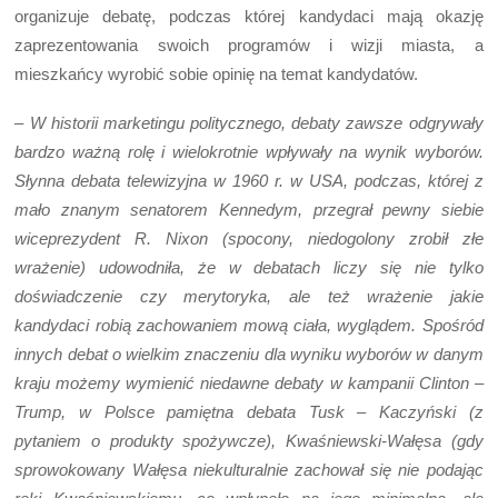
organizuje debatę, podczas której kandydaci mają okazję
zaprezentowania swoich programów i wizji miasta, a
mieszkańcy wyrobić sobie opinię na temat kandydatów.
–
W historii marketingu politycznego, debaty zawsze odgrywały
bardzo ważną rolę i wielokrotnie wpływały na wynik wyborów.
Słynna debata telewizyjna w 1960 r. w USA, podczas, której z
mało znanym senatorem Kennedym, przegrał pewny siebie
wiceprezydent R. Nixon (spocony, niedogolony zrobił złe
wrażenie) udowodniła, że w debatach liczy się nie tylko
doświadczenie czy merytoryka, ale też wrażenie jakie
kandydaci robią zachowaniem mową ciała, wyglądem. Spośród
innych debat o wielkim znaczeniu dla wyniku wyborów w danym
kraju możemy wymienić niedawne debaty w kampanii Clinton –
Trump, w Polsce pamiętna debata Tusk – Kaczyński (z
pytaniem o produkty spożywcze), Kwaśniewski-Wałęsa (gdy
sprowokowany Wałęsa niekulturalnie zachował się nie podając