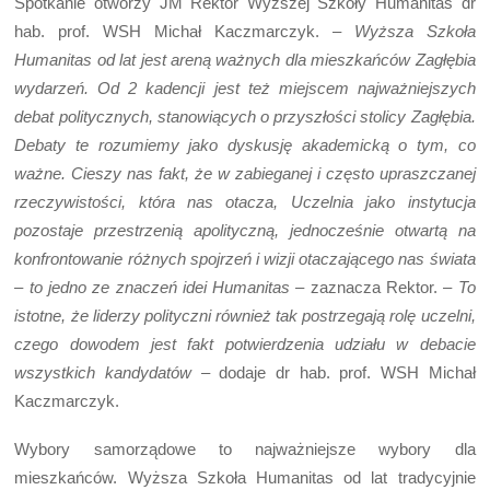
Spotkanie otworzy JM Rektor Wyższej Szkoły Humanitas dr
hab. prof. WSH Michał Kaczmarczyk. –
Wyższa Szkoła
Humanitas od lat jest areną ważnych dla mieszkańców Zagłębia
wydarzeń. Od 2 kadencji jest też miejscem najważniejszych
debat politycznych, stanowiących o przyszłości stolicy Zagłębia.
Debaty te rozumiemy jako dyskusję akademicką o tym, co
ważne. Cieszy nas fakt, że w zabieganej i często upraszczanej
rzeczywistości, która nas otacza, Uczelnia jako instytucja
pozostaje przestrzenią apolityczną, jednocześnie otwartą na
konfrontowanie różnych spojrzeń i wizji otaczającego nas świata
– to jedno ze znaczeń idei Humanitas –
zaznacza Rektor. –
To
istotne, że liderzy polityczni również tak postrzegają rolę uczelni,
czego dowodem jest fakt potwierdzenia udziału w debacie
wszystkich kandydatów –
dodaje dr hab. prof. WSH Michał
Kaczmarczyk.
Wybory samorządowe to najważniejsze wybory dla
mieszkańców. Wyższa Szkoła Humanitas od lat tradycyjnie