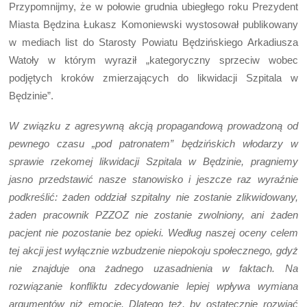
Przypomnijmy, że w połowie grudnia ubiegłego roku Prezydent
Miasta Będzina Łukasz Komoniewski wystosował publikowany
w mediach list do Starosty Powiatu Będzińskiego Arkadiusza
Watoły w którym wyraził „kategoryczny sprzeciw wobec
podjętych kroków zmierzających do likwidacji Szpitala w
Będzinie”.
W związku z agresywną akcją propagandową prowadzoną od
pewnego czasu „pod patronatem” będzińskich włodarzy w
sprawie rzekomej likwidacji Szpitala w Będzinie, pragniemy
jasno przedstawić nasze stanowisko i jeszcze raz wyraźnie
podkreślić: żaden oddział szpitalny nie zostanie zlikwidowany,
żaden pracownik PZZOZ nie zostanie zwolniony, ani żaden
pacjent nie pozostanie bez opieki. Według naszej oceny celem
tej akcji jest wyłącznie wzbudzenie niepokoju społecznego, gdyż
nie znajduje ona żadnego uzasadnienia w faktach. Na
rozwiązanie konfliktu zdecydowanie lepiej wpływa wymiana
argumentów niż emocje. Dlatego też, by ostatecznie rozwiać