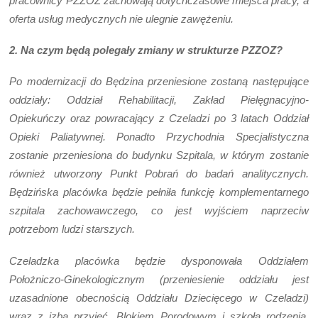
pracownicy PZZOZ zachowają dotychczasowe miejsca pracy, a
oferta usług medycznych nie ulegnie zawężeniu.
2. Na czym będą polegały zmiany w strukturze PZZOZ?
Po modernizacji do Będzina przeniesione zostaną następujące
oddziały: Oddział Rehabilitacji, Zakład Pielęgnacyjno-
Opiekuńczy oraz powracający z Czeladzi po 3 latach Oddział
Opieki Paliatywnej. Ponadto Przychodnia Specjalistyczna
zostanie przeniesiona do budynku Szpitala, w którym zostanie
również utworzony Punkt Pobrań do badań analitycznych.
Będzińska placówka będzie pełniła funkcję komplementarnego
szpitala zachowawczego, co jest wyjściem naprzeciw
potrzebom ludzi starszych.
Czeladzka placówka będzie dysponowała Oddziałem
Położniczo-Ginekologicznym (przeniesienie oddziału jest
uzasadnione obecnością Oddziału Dziecięcego w Czeladzi)
wraz z izbą przyjęć, Blokiem Porodowym i szkołą rodzenia,