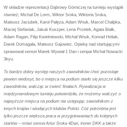
W składzie reprezentacji Dąbrowy Górniczej na turnieju wystąpili
również; Michał De Lorm, Wiktor Sroka, Wiktoria Sroka,
Mateusz Jaciubek, Karol Pałęza, Adam Wnuk, Marcel Chałpka,
Maciej Stefaniak, Jakub Kuszper, Lena Przetek, Agata Białk,
Adam Ragan, Filip Kwietniewski, Michał Wnuk, Konrad Heliak,
Darek Domagała, Mateusz Gajowiec. Opiekę nad startującymi
sprawował sensei Marek Wywiał 1 Dan i senpai Michał Nowacki
3kyu.
To bardzo dobry występ naszych zawodników choć pozostaje
pewien niedosyt, bo o miejsca na podium otarło się jeszcze kilku
zawodników, walcząc w ćwierć finałach. Rywalizacja w
międzynarodowym turnieju potwierdziła, że możemy walczyć o
najwyższe miejsca na podium nie ustępując zawodnikom z
innych krajów i wiodących klubów Polski. Cóż potrzebna jest
tylko jeszcze większa praca w przygotowaniach do kolejnych
startów – mówi sensei Artur Sroka 4Dan, trener DKK a także