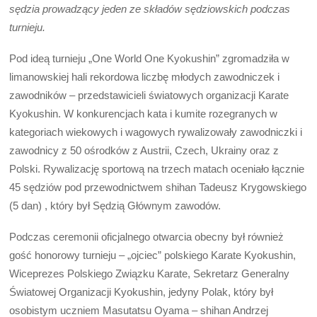
sędzia prowadzący jeden ze składów sędziowskich podczas
turnieju.
Pod ideą turnieju „One World One Kyokushin” zgromadziła w
limanowskiej hali rekordowa liczbę młodych zawodniczek i
zawodników – przedstawicieli światowych organizacji Karate
Kyokushin. W konkurencjach kata i kumite rozegranych w
kategoriach wiekowych i wagowych rywalizowały zawodniczki i
zawodnicy z 50 ośrodków z Austrii, Czech, Ukrainy oraz z
Polski. Rywalizację sportową na trzech matach oceniało łącznie
45 sędziów pod przewodnictwem shihan Tadeusz Krygowskiego
(5 dan) , który był Sędzią Głównym zawodów.
Podczas ceremonii oficjalnego otwarcia obecny był również
gość honorowy turnieju – „ojciec” polskiego Karate Kyokushin,
Wiceprezes Polskiego Związku Karate, Sekretarz Generalny
Światowej Organizacji Kyokushin, jedyny Polak, który był
osobistym uczniem Masutatsu Oyama – shihan Andrzej