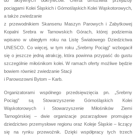
do aktywnych odkrywców. Oferta umożliwia przejazdy
pociągami Kolei Śląskich i Górnośląskich Kolei Wąskotorowych,
a także zwiedzanie
z przewodnikiem Skansenu Maszyn Parowych i Zabytkowej
Kopalni Srebra w Tarnowskich Górach, której podziemia
wpisano w ubiegłym roku na Listę Światowego Dziedzictwa
UNESCO. Co więcej, w tym roku „Srebrny Pociąg” wzbogacił
się o jeszcze jedną atrakcję, która powinna przypaść do gustu
szczególnie miłośnikom kolei. W ramach oferty możliwe będzie
bowiem również zwiedzanie Stacji
i Parowozowni Bytom – Karb.
Organizatorami wspólnego przedsięwzięcia pn. „Srebrny
Pociąg” są Stowarzyszenie Górnośląskich Kolei
Wąskotorowych i Stowarzyszenie Miłośników Ziemi
Tarnogórskiej – dwie organizacje pozarządowe promujące
dziedzictwo przemysłowe regionu oraz Koleje Śląskie – liczący
się na rynku przewoźnik. Dzięki współpracy tych trzech