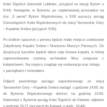
Kolei Śląskich (kierunek Lubliniec, przyjazd na stację Bytom o
8:44). Następnie, w Bytomiu, po zaplanowanej przesiadce na
tzw. „5 peron” Bytom Wąskotorowy, o 9:00 wyruszy pociąg
Górnośląskich Kolei Wąskotorowych do stacji Tarnowskie Góry
– Kopalnia Srebra (przyjazd: 9:50).
Po krótkim spacerze z peronu będzie miało miejsce zwiedzanie
Zabytkowej Kopalni Srebra i Skansenu Maszyn Parowych. Do
dyspozycji turystów będzie także sala kinowa kopalni, w której
zaprezentowane zostaną archiwalne filmy związane z
kolejnictwem. Na miejscu znajduje się restauracja oraz sklepy
z pamiątkami i minerałami.
Odjazd powrotnego pociągu wąskotorowego ze stacji
Tarnowskie Góry – Kopalnia Srebra nastąpi o godzinie 14:00, by
do Bytomia Wąskotorowego dotrzeć na godzinę 15:50.
Natomiast z Bytomia pociąg Kolei Śląskich do Katowic odjedzie
o godzinie 16:21 (przyjazd do Katowic o godz. 16:44).