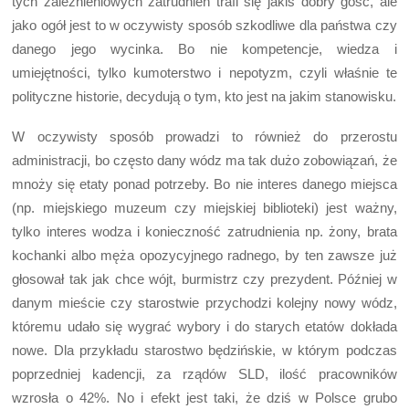
tych zależnieniowych zatrudnień trafi się jakiś dobry gość, ale
jako ogół jest to w oczywisty sposób szkodliwe dla państwa czy
danego jego wycinka. Bo nie kompetencje, wiedza i
umiejętności, tylko kumoterstwo i nepotyzm, czyli właśnie te
polityczne historie, decydują o tym, kto jest na jakim stanowisku.
W oczywisty sposób prowadzi to również do przerostu
administracji, bo często dany wódz ma tak dużo zobowiązań, że
mnoży się etaty ponad potrzeby. Bo nie interes danego miejsca
(np. miejskiego muzeum czy miejskiej biblioteki) jest ważny,
tylko interes wodza i konieczność zatrudnienia np. żony, brata
kochanki albo męża opozycyjnego radnego, by ten zawsze już
głosował tak jak chce wójt, burmistrz czy prezydent. Później w
danym mieście czy starostwie przychodzi kolejny nowy wódz,
któremu udało się wygrać wybory i do starych etatów dokłada
nowe. Dla przykładu starostwo będzińskie, w którym podczas
poprzedniej kadencji, za rządów SLD, ilość pracowników
wzrosła o 42%. No i efekt jest taki, że dziś w Polsce grubo