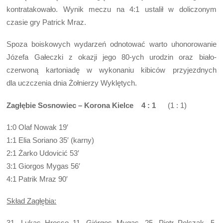
kontratakowało. Wynik meczu na 4:1 ustalił w doliczonym
czasie gry Patrick Mraz.
Spoza boiskowych wydarzeń odnotować warto uhonorowanie
Józefa Gałeczki z okazji jego 80-ych urodzin oraz biało-
czerwoną kartoniadę w wykonaniu kibiców przyjezdnych
dla uczczenia dnia Żołnierzy Wyklętych.
Zagłębie Sosnowiec – Korona Kielce 4 : 1
(1 : 1)
1:0 Olaf Nowak 19′
1:1 Elia Soriano 35′ (karny)
2:1 Żarko Udovicić 53′
3:1 Giorgos Mygas 56′
4:1 Patrik Mraz 90′
Skład Zagłębia:
31. Lukas Hrosso 11. Giórgos Mygas, 25. Piotr Polczak, 5.