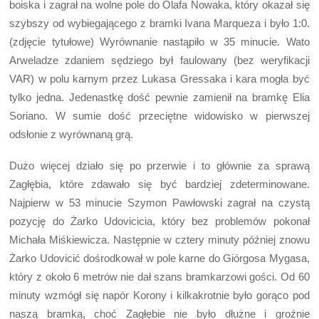
boiska i zagrał na wolne pole do Olafa Nowaka, który okazał się
szybszy od wybiegającego z bramki Ivana Marqueza i było 1:0.
(zdjęcie tytułowe) Wyrównanie nastąpiło w 35 minucie. Wato
Arweladze zdaniem sędziego był faulowany (bez weryfikacji
VAR) w polu karnym przez Lukasa Gressaka i kara mogła być
tylko jedna. Jedenastkę dość pewnie zamienił na bramkę Elia
Soriano. W sumie dość przeciętne widowisko w pierwszej
odsłonie z wyrównaną grą.
Dużo więcej działo się po przerwie i to głównie za sprawą
Zagłębia, które zdawało się być bardziej zdeterminowane.
Najpierw w 53 minucie Szymon Pawłowski zagrał na czystą
pozycję do Żarko Udovicicia, który bez problemów pokonał
Michała Miśkiewicza. Następnie w cztery minuty później znowu
Żarko Udovicić dośrodkował w pole karne do Giórgosa Mygasa,
który z około 6 metrów nie dał szans bramkarzowi gości. Od 60
minuty wzmógł się napór Korony i kilkakrotnie było gorąco pod
naszą bramką, choć Zagłębie nie było dłużne i groźnie