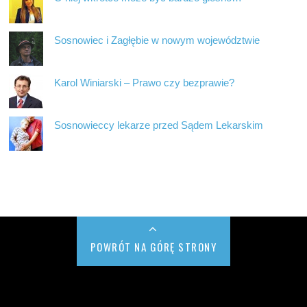
Sosnowiec i Zagłębie w nowym województwie
Karol Winiarski – Prawo czy bezprawie?
Sosnowieccy lekarze przed Sądem Lekarskim
POWRÓT NA GÓRĘ STRONY