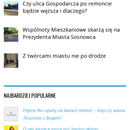
Czy ulica Gospodarcza po remoncie
będzie węższa i dlaczego?
Wspólnoty Mieszkaniowe skarżą się na
Prezydenta Miasta Sosnowca
Z twórcami miastu nie po drodze
NAJBARDZIEJ POPULARNE
Piękny film oparty na faktach (lektor) – dotyczy autora
„Rozmów z Bogiem”
O niej wkrótce może być bardzo głośno…