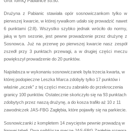
Grot TomiQ Pabianice 93:50.
Drużyna z Pabianic stawiała opór sosnowiczankom tylko w
pierwszej kwarcie, w której rywalkom udało się prowadzić nawet
6 punktami (2:8). Wszystko szybko jednak wróciło do normy,
jaką w tym sezonie, jest pewne prowadzenie przez drużynę z
Sosnowca. Już na przerwę po pierwszej kwarcie nasz zespół
zszedł przy 3 punktach przewagi, a w drugiej części meczu
powiększył prowadzenie do 20 punktów.
Najsłabsza w wykonaniu sosnowiczanek była trzecia kwarta, w
której podopieczne Leszka Marca zdobyły tylko 17 punktów i
właśnie „oczek” z tej części meczu zabrakło do przekroczenia
granicy 100 punktów. Ostatecznie skończyło się na 93 punktach
zdobytych przez naszą drużynę, a do kosza trafiło aż 10 z 11
zawodniczek JAS-FBG Zagłębia, które pojawiły się na parkiecie.
Sosnowiczanki z kompletem 14 zwycięstw pewnie prowadzą w
ligowej tabeli. Dwa najbliższe mecze JAS-FBG Zagłębie rozegra