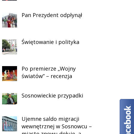
Pan Prezydent odpłynął
Świętowanie i polityka
Po premierze „Wojny
światów” – recenzja
Sosnowieckie przypadki
Ujemne saldo migracji
wewnętrznej w Sosnowcu –
miasto znowu dołuje, a