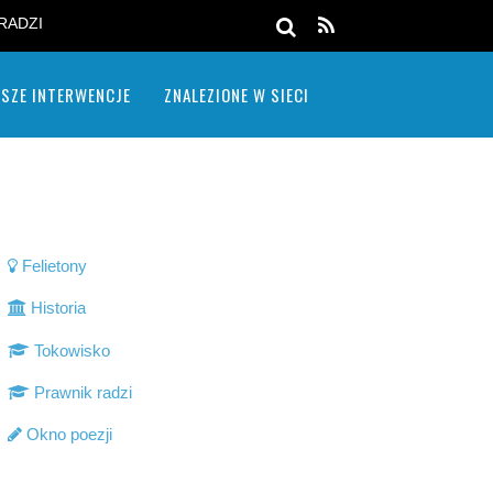
RADZI
SZE INTERWENCJE
ZNALEZIONE W SIECI
Felietony
Historia
Tokowisko
Prawnik radzi
Okno poezji