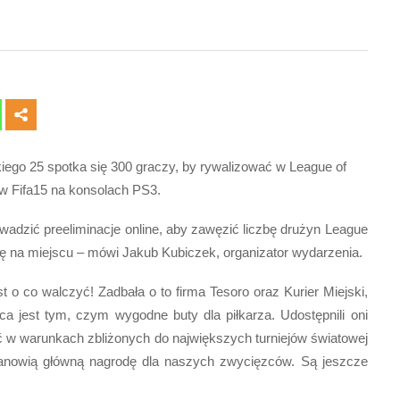
kiego 25 spotka się 300 graczy, by rywalizować w League of
 w Fifa15 na konsolach PS3.
wadzić preeliminacje online, aby zawęzić liczbę drużyn League
ię na miejscu – mówi Jakub Kubiczek, organizator wydarzenia.
t o co walczyć! Zadbała o to firma Tesoro oraz Kurier Miejski,
 jest tym, czym wygodne buty dla piłkarza. Udostępnili oni
ać w warunkach zbliżonych do największych turniejów światowej
 stanowią główną nagrodę dla naszych zwycięzców. Są jeszcze