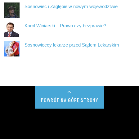
Sosnowiec i Zagłębie w nowym województwie
Karol Winiarski – Prawo czy bezprawie?
Sosnowieccy lekarze przed Sądem Lekarskim
POWRÓT NA GÓRĘ STRONY