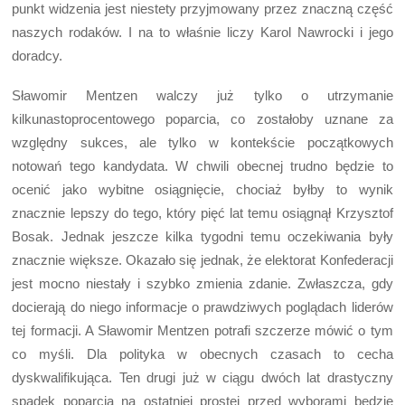
punkt widzenia jest niestety przyjmowany przez znaczną część
naszych rodaków. I na to właśnie liczy Karol Nawrocki i jego
doradcy.
Sławomir Mentzen walczy już tylko o utrzymanie
kilkunastoprocentowego poparcia, co zostałoby uznane za
względny sukces, ale tylko w kontekście początkowych
notowań tego kandydata. W chwili obecnej trudno będzie to
ocenić jako wybitne osiągnięcie, chociaż byłby to wynik
znacznie lepszy do tego, który pięć lat temu osiągnął Krzysztof
Bosak. Jednak jeszcze kilka tygodni temu oczekiwania były
znacznie większe. Okazało się jednak, że elektorat Konfederacji
jest mocno niestały i szybko zmienia zdanie. Zwłaszcza, gdy
docierają do niego informacje o prawdziwych poglądach liderów
tej formacji. A Sławomir Mentzen potrafi szczerze mówić o tym
co myśli. Dla polityka w obecnych czasach to cecha
dyskwalifikująca. Ten drugi już w ciągu dwóch lat drastyczny
spadek poparcia na ostatniej prostej przed wyborami będzie