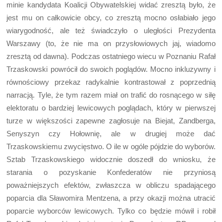
minie kandydata Koalicji Obywatelskiej widać zresztą było, że
jest mu on całkowicie obcy, co zresztą mocno osłabiało jego
wiarygodność, ale też świadczyło o uległości Prezydenta
Warszawy (to, że nie ma on przysłowiowych jaj, wiadomo
zresztą od dawna). Podczas ostatniego wiecu w Poznaniu Rafał
Trzaskowski powrócił do swoich poglądów. Mocno inkluzywny i
równościowy przekaz radykalnie kontrastował z poprzednią
narracją. Tyle, że tym razem miał on trafić do rosnącego w siłę
elektoratu o bardziej lewicowych poglądach, który w pierwszej
turze w większości zapewne zagłosuje na Biejat, Zandberga,
Senyszyn czy Hołownię, ale w drugiej może dać
Trzaskowskiemu zwycięstwo. O ile w ogóle pójdzie do wyborów.
Sztab Trzaskowskiego widocznie doszedł do wniosku, że
starania o pozyskanie Konfederatów nie przyniosą
poważniejszych efektów, zwłaszcza w obliczu spadającego
poparcia dla Sławomira Mentzena, a przy okazji można utracić
poparcie wyborców lewicowych. Tylko co będzie mówił i robił