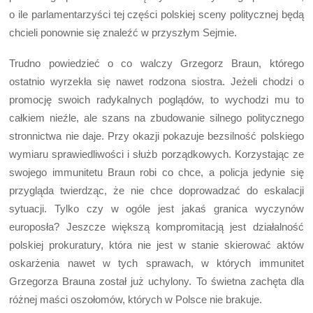
o ile parlamentarzyści tej części polskiej sceny politycznej będą
chcieli ponownie się znaleźć w przyszłym Sejmie.
Trudno powiedzieć o co walczy Grzegorz Braun, którego
ostatnio wyrzekła się nawet rodzona siostra. Jeżeli chodzi o
promocję swoich radykalnych poglądów, to wychodzi mu to
całkiem nieźle, ale szans na zbudowanie silnego politycznego
stronnictwa nie daje. Przy okazji pokazuje bezsilność polskiego
wymiaru sprawiedliwości i służb porządkowych. Korzystając ze
swojego immunitetu Braun robi co chce, a policja jedynie się
przygląda twierdząc, że nie chce doprowadzać do eskalacji
sytuacji. Tylko czy w ogóle jest jakaś granica wyczynów
europosła? Jeszcze większą kompromitacją jest działalność
polskiej prokuratury, która nie jest w stanie skierować aktów
oskarżenia nawet w tych sprawach, w których immunitet
Grzegorza Brauna został już uchylony. To świetna zachęta dla
różnej maści oszołomów, których w Polsce nie brakuje.