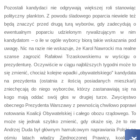
Pozostali kandydaci nie odgrywają większej roli stanowiąc
polityczny plankton. Z powodu śladowego poparcia niewiele też
będą znaczyć przed drugą turą wyborów, gdy zadecydują o
ewentualnym poparciu udzielonym rywalizującym w nim
kandydatom – o ile w ogóle wyborcy biorą takie wskazania pod
uwagę. Nic na razie nie wskazuje, że Karol Nawrocki ma realne
szanse zagrozić Rafałowi Trzaskowskiemu w wyścigu o
prezydenturę. Oczywiście w ciągu najbliższych tygodni może to
się zmienić, chociaż kolejne wpadki „obywatelskiego” kandydata
na prezydenta (ostatnia z ilością posiadanych mieszkań)
zniechęcają do niego wyborców, którzy zastanawiają się na
kogo mają oddać swój głos w drugiej turze. Zwycięstwo
obecnego Prezydenta Warszawy z pewnością chwilowo poprawi
notowania Koalicji Obywatelskiej i całego obozu rządowego. To
może się jednak szybko zmienić, gdy okaże się, że to nie
Andrzej Duda był głównym hamulcowym naprawiania Polski po
ośmiu latach władzy Zjednoczonej Prawicy, koalicyjne