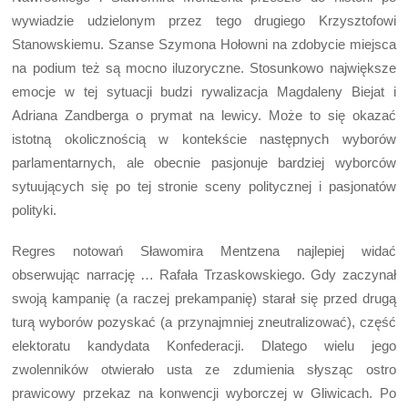
wywiadzie udzielonym przez tego drugiego Krzysztofowi
Stanowskiemu. Szanse Szymona Hołowni na zdobycie miejsca
na podium też są mocno iluzoryczne. Stosunkowo największe
emocje w tej sytuacji budzi rywalizacja Magdaleny Biejat i
Adriana Zandberga o prymat na lewicy. Może to się okazać
istotną okolicznością w kontekście następnych wyborów
parlamentarnych, ale obecnie pasjonuje bardziej wyborców
sytuujących się po tej stronie sceny politycznej i pasjonatów
polityki.
Regres notowań Sławomira Mentzena najlepiej widać
obserwując narrację … Rafała Trzaskowskiego. Gdy zaczynał
swoją kampanię (a raczej prekampanię) starał się przed drugą
turą wyborów pozyskać (a przynajmniej zneutralizować), część
elektoratu kandydata Konfederacji. Dlatego wielu jego
zwolenników otwierało usta ze zdumienia słysząc ostro
prawicowy przekaz na konwencji wyborczej w Gliwicach. Po