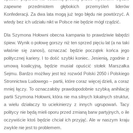
zapewne przedmiotem głębokich przemyśleń liderów
Konfederacji. Za dwa lata mogą już tego błędu nie powtórzyć. A
wtedy bez ich udziału nikt w Polsce nie będzie mógł rządzić.
Dla Szymona Hołowni obecna kampania to prawdziwie łabędzi
śpiew. Wynik o połowę gorszy niż ten sprzed pięciu lat (a na taki
właśnie się zanosi), oznaczać będzie początek końca jego
politycznej kariery. I to dość szybki koniec. Jesienią, zgodnie z
umową koalicyjną, będzie musiał opuścić stołek Marszałka
Sejmu. Bardzo możliwy jest też rozwód Polski 2050 i Polskiego
Stronnictwa Ludowego – partii, które coraz więcej dzieli, a coraz
mniej łączy. To oznaczałoby prawdopodobnie szybką anihilację
partii Szymona Hołowni, która nie ma silnych lokalnych struktur,
a wielu działaczy to uciekinierzy z innych ugrupowań. Tacy
politycy nie będą mieli oporu przed zmianą barw partyjnych, o ile
oczywiście ktoś będzie chciał ich przyjąć. Ale w naszym kraju
zwykle nie jest to problemem.