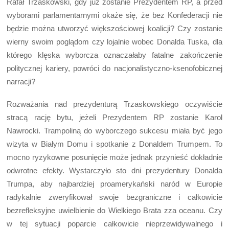
Rafał Trzaskowski, gdy już zostanie Prezydentem RP, a przed
wyborami parlamentarnymi okaże się, że bez Konfederacji nie
będzie można utworzyć większościowej koalicji? Czy zostanie
wierny swoim poglądom czy lojalnie wobec Donalda Tuska, dla
którego klęska wyborcza oznaczałaby fatalne zakończenie
politycznej kariery, powróci do nacjonalistyczno-ksenofobicznej
narracji?
Rozważania nad prezydenturą Trzaskowskiego oczywiście
stracą rację bytu, jeżeli Prezydentem RP zostanie Karol
Nawrocki. Trampoliną do wyborczego sukcesu miała być jego
wizyta w Białym Domu i spotkanie z Donaldem Trumpem. To
mocno ryzykowne posunięcie może jednak przynieść dokładnie
odwrotne efekty. Wystarczyło sto dni prezydentury Donalda
Trumpa, aby najbardziej proamerykański naród w Europie
radykalnie zweryfikował swoje bezgraniczne i całkowicie
bezrefleksyjne uwielbienie do Wielkiego Brata zza oceanu. Czy
w tej sytuacji poparcie całkowicie nieprzewidywalnego i