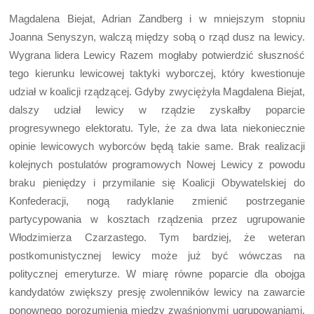
Magdalena Biejat, Adrian Zandberg i w mniejszym stopniu
Joanna Senyszyn, walczą między sobą o rząd dusz na lewicy.
Wygrana lidera Lewicy Razem mogłaby potwierdzić słuszność
tego kierunku lewicowej taktyki wyborczej, który kwestionuje
udział w koalicji rządzącej. Gdyby zwyciężyła Magdalena Biejat,
dalszy udział lewicy w rządzie zyskałby poparcie
progresywnego elektoratu. Tyle, że za dwa lata niekoniecznie
opinie lewicowych wyborców będą takie same. Brak realizacji
kolejnych postulatów programowych Nowej Lewicy z powodu
braku pieniędzy i przymilanie się Koalicji Obywatelskiej do
Konfederacji, nogą radyklanie zmienić postrzeganie
partycypowania w kosztach rządzenia przez ugrupowanie
Włodzimierza Czarzastego. Tym bardziej, że weteran
postkomunistycznej lewicy może już być wówczas na
politycznej emeryturze. W miarę równe poparcie dla obojga
kandydatów zwiększy presję zwolenników lewicy na zawarcie
ponownego porozumienia między zwaśnionymi ugrupowaniami,