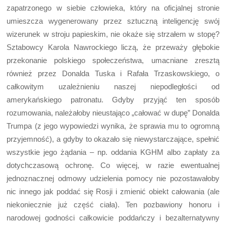
zapatrzonego w siebie człowieka, który na oficjalnej stronie
umieszcza wygenerowany przez sztuczną inteligencję swój
wizerunek w stroju papieskim, nie okaże się strzałem w stopę?
Sztabowcy Karola Nawrockiego liczą, że przeważy głębokie
przekonanie polskiego społeczeństwa, umacniane zresztą
również przez Donalda Tuska i Rafała Trzaskowskiego, o
całkowitym uzależnieniu naszej niepodległości od
amerykańskiego patronatu. Gdyby przyjąć ten sposób
rozumowania, należałoby nieustająco „całować w dupę” Donalda
Trumpa (z jego wypowiedzi wynika, że sprawia mu to ogromną
przyjemność), a gdyby to okazało się niewystarczające, spełnić
wszystkie jego żądania – np. oddania KGHM albo zapłaty za
dotychczasową ochronę. Co więcej, w razie ewentualnej
jednoznacznej odmowy udzielenia pomocy nie pozostawałoby
nic innego jak poddać się Rosji i zmienić obiekt całowania (ale
niekoniecznie już część ciała). Ten pozbawiony honoru i
narodowej godności całkowicie poddańczy i bezalternatywny