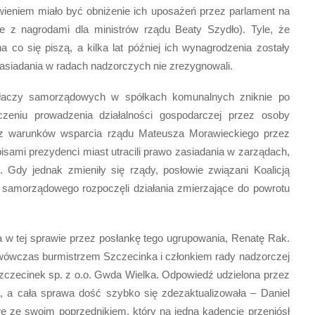
ieniem miało być obniżenie ich uposażeń przez parlament na
e z nagrodami dla ministrów rządu Beaty Szydło). Tyle, że
a co się piszą, a kilka lat później ich wynagrodzenia zostały
 zasiadania w radach nadzorczych nie zrezygnowali.
iałaczy samorządowych w spółkach komunalnych zniknie po
iczeniu prowadzenia działalności gospodarczej przez osoby
ym z warunków wsparcia rządu Mateusza Morawieckiego przez
sami prezydenci miast utracili prawo zasiadania w zarządach,
 Gdy jednak zmieniły się rządy, posłowie związani Koalicją
samorządowego rozpoczęli działania zmierzające do powrotu
ona w tej sprawie przez posłankę tego ugrupowania, Renatę Rak.
ł wówczas burmistrzem Szczecinka i członkiem rady nadzorczej
zczecinek sp. z o.o. Gwda Wielka. Odpowiedź udzielona przez
, a cała sprawa dość szybko się zdezaktualizowała – Daniel
 ze swoim poprzednikiem, który na jedną kadencję przeniósł