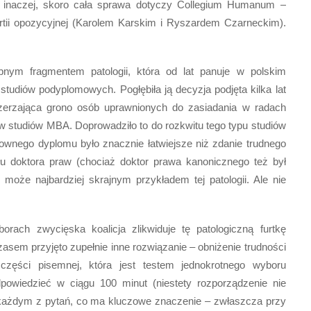
 inaczej, skoro cała sprawa dotyczy Collegium Humanum –
artii opozycyjnej (Karolem Karskim i Ryszardem Czarneckim).
nym fragmentem patologii, która od lat panuje w polskim
tudiów podyplomowych. Pogłębiła ją decyzja podjęta kilka lat
zerzająca grono osób uprawnionych do zasiadania w radach
 studiów MBA. Doprowadziło to do rozkwitu tego typu studiów
ownego dyplomu było znacznie łatwiejsze niż zdanie trudnego
łu doktora praw (chociaż doktor prawa kanonicznego też był
oże najbardziej skrajnym przykładem tej patologii. Ale nie
ach zwycięska koalicja zlikwiduje tę patologiczną furtkę
em przyjęto zupełnie inne rozwiązanie – obniżenie trudności
zęści pisemnej, która jest testem jednokrotnego wyboru
powiedzieć w ciągu 100 minut (niestety rozporządzenie nie
y każdym z pytań, co ma kluczowe znaczenie – zwłaszcza przy