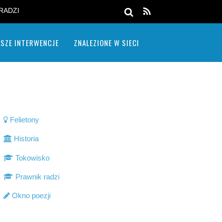
RADZI
SZE INTERWENCJE
ZNALEZIONE W SIECI
Felietony
Historia
Tokowisko
Prawnik radzi
Okno poezji