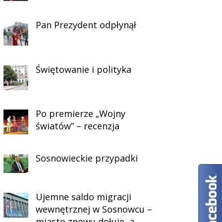
Pan Prezydent odpłynął
Świętowanie i polityka
Po premierze „Wojny
światów” – recenzja
Sosnowieckie przypadki
Ujemne saldo migracji
wewnętrznej w Sosnowcu –
miasto znowu dołuje, a