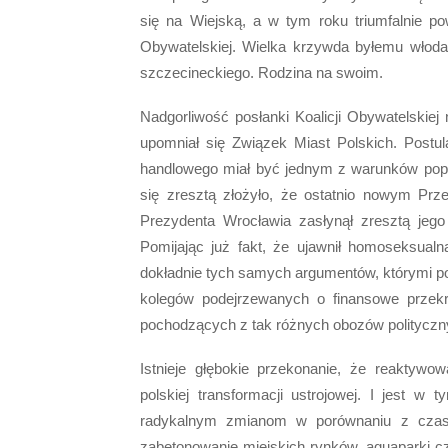
się na Wiejską, a w tym roku triumfalnie po
Obywatelskiej. Wielka krzywda byłemu włodar
szczecineckiego. Rodzina na swoim.
Nadgorliwość posłanki Koalicji Obywatelskie
upomniał się Związek Miast Polskich. Postu
handlowego miał być jednym z warunków popar
się zresztą złożyło, że ostatnio nowym P
Prezydenta Wrocławia zasłynął zresztą jeg
Pomijając już fakt, że ujawnił homoseksual
dokładnie tych samych argumentów, którymi po
kolegów podejrzewanych o finansowe przekr
pochodzących z tak różnych obozów polityczn
Istnieje głębokie przekonanie, że reaktyw
polskiej transformacji ustrojowej. I jest w
radykalnym zmianom w porównaniu z czasam
zabetonowanie miejskich rynków, aquaparki cz