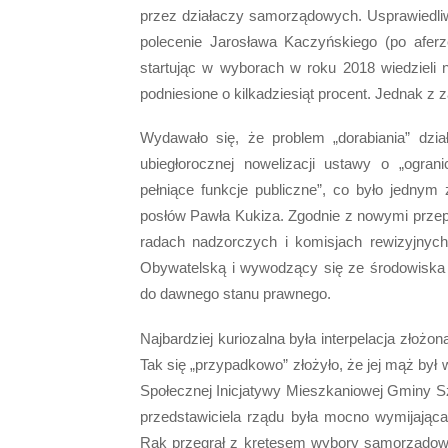
przez działaczy samorządowych. Usprawiedliw
polecenie Jarosława Kaczyńskiego (po aferz
startując w wyborach w roku 2018 wiedzieli n
podniesione o kilkadziesiąt procent. Jednak z
Wydawało się, że problem „dorabiania” dz
ubiegłorocznej nowelizacji ustawy o „ogran
pełniące funkcje publiczne”, co było jedn
posłów Pawła Kukiza. Zgodnie z nowymi przepi
radach nadzorczych i komisjach rewizyjnych.
Obywatelską i wywodzący się ze środowiska 
do dawnego stanu prawnego.
Najbardziej kuriozalna była interpelacja złoż
Tak się „przypadkowo” złożyło, że jej mąż by
Społecznej Inicjatywy Mieszkaniowej Gminy S
przedstawiciela rządu była mocno wymijająca
Rak przegrał z kretesem wybory samorządowe