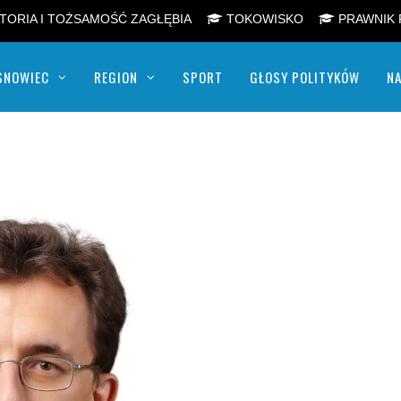
TORIA I TOŻSAMOŚĆ ZAGŁĘBIA
TOKOWISKO
PRAWNIK 
SNOWIEC
REGION
SPORT
GŁOSY POLITYKÓW
NA