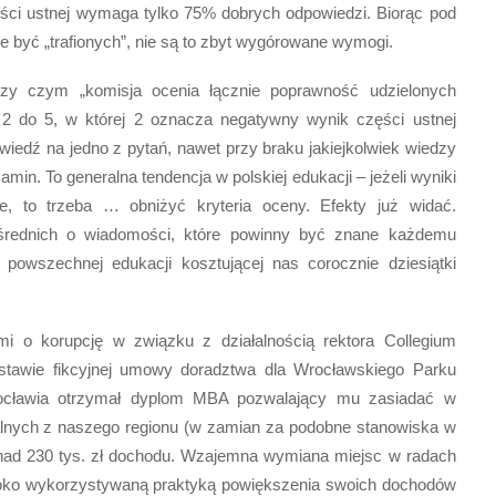
ęści ustnej wymaga tylko 75% dobrych odpowiedzi. Biorąc pod
 być „trafionych”, nie są to zbyt wygórowane wymogi.
rzy czym „komisja ocenia łącznie poprawność udzielonych
 2 do 5, w której 2 oznacza negatywny wynik części ustnej
iedź na jedno z pytań, nawet przy braku jakiejkolwiek wiedzy
min. To generalna tendencja w polskiej edukacji – jeżeli wyniki
e, to trzeba … obniżyć kryteria oceny. Efekty już widać.
średnich o wiadomości, które powinny być znane każdemu
powszechnej edukacji kosztującej nas corocznie dziesiątki
ami o korupcję w związku z działalnością rektora Collegium
stawie fikcyjnej umowy doradztwa dla Wrocławskiego Parku
ocławia otrzymał dyplom MBA pozwalający mu zasiadać w
lnych z naszego regionu (w zamian za podobne stanowiska w
onad 230 tys. zł dochodu. Wzajemna wymiana miejsc w radach
eroko wykorzystywaną praktyką powiększenia swoich dochodów