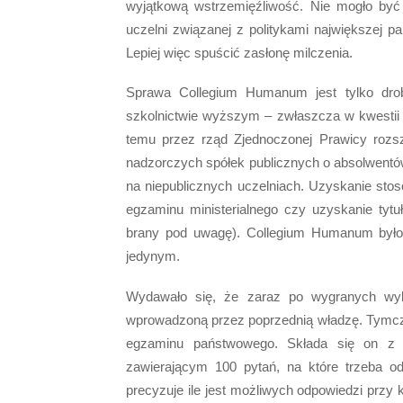
wyjątkową wstrzemięźliwość. Nie mogło być
uczelni związanej z politykami największej p
Lepiej więc spuścić zasłonę milczenia.
Sprawa Collegium Humanum jest tylko drob
szkolnictwie wyższym – zwłaszcza w kwestii s
temu przez rząd Zjednoczonej Prawicy rozs
nadzorczych spółek publicznych o absolwentów
na niepublicznych uczelniach. Uzyskanie stos
egzaminu ministerialnego czy uzyskanie tytu
brany pod uwagę). Collegium Humanum było m
jedynym.
Wydawało się, że zaraz po wygranych wybor
wprowadzoną przez poprzednią władzę. Tymczas
egzaminu państwowego. Składa się on z c
zawierającym 100 pytań, na które trzeba od
precyzuje ile jest możliwych odpowiedzi prz