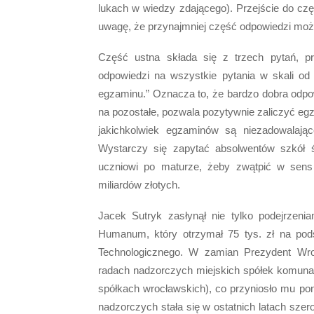
lukach w wiedzy zdającego). Przejście do cz
uwagę, że przynajmniej część odpowiedzi może
Część ustna składa się z trzech pytań, p
odpowiedzi na wszystkie pytania w skali od
egzaminu.” Oznacza to, że bardzo dobra odpow
na pozostałe, pozwala pozytywnie zaliczyć egza
jakichkolwiek egzaminów są niezadowalając
Wystarczy się zapytać absolwentów szkół 
uczniowi po maturze, żeby zwątpić w sens 
miliardów złotych.
Jacek Sutryk zasłynął nie tylko podejrzeni
Humanum, który otrzymał 75 tys. zł na pod
Technologicznego. W zamian Prezydent Wr
radach nadzorczych miejskich spółek komuna
spółkach wrocławskich), co przyniosło mu p
nadzorczych stała się w ostatnich latach sz