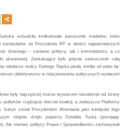
tryka wzbudziło krótkotrwałe poruszenie medialne, które
mi kandydatów na Prezydenta RP w dwóch najważniejszych
nic dziwnego – zarówno politycy, tak i komentatorzy, a co
i akwariowej. Zaskakujące było jedynie zaskoczenie całą
ia włodarza stolicy Dolnego Śląska pisały media od wielu lat.
minimum obiektywizmu w relacjonowaniu politycznych wydarzeń
kowi były najczęściej mocno wyważone niezależnie od strony
u polityków rządzącej obecnie koalicji, a zwłaszcza Platformy
k Sutryk został Prezydentem Wrocławia jako kandydat tego
użym stopniu dzięki poparciu Donalda Tuska (pomijając
ze). Ale również politycy Prawa i Sprawiedliwości zachowywali